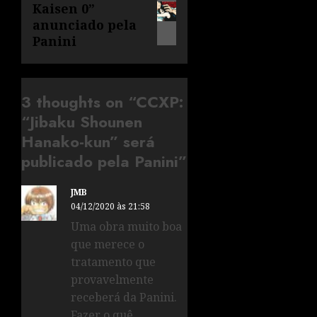
Kaisen 0”
anunciado pela
Panini
3 thoughts on “
CCXP:
“Jibaku Shounen
Hanako-kun” será
publicado pela Panini
”
JMB
04/12/2020 às 21:58
Uma obra muito boa
que merece o
tratamento que
provavelmente
receberá da Panini.
Fazer o quê…