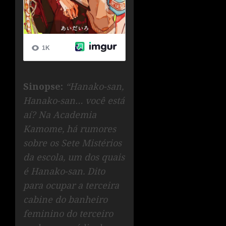
Sinopse:
“Hanako-san,
Hanako-san… você está
aí? Na Academia
Kamome, há rumores
sobre os Sete Mistérios
da escola, um dos quais
é Hanako-san. Dito
para ocupar a terceira
cabine do banheiro
feminino do terceiro