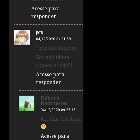
Acesse para
responder
JMB
04/12/2020 às 21:59
*que não merece
Teclado idiota,
comeu o “não”!
Acesse para
responder
Débora
Rodrigues
04/12/2020 às 23:15
Kk. Sim. Tristeza
Acesse para