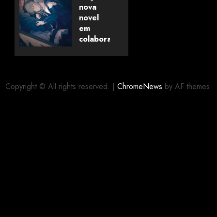
pela
nova
Universo
novel
dos
em
Livros
colaboração
com
editora
06/08/2026
0
alemã
Copyright © All rights reserved.
|
ChromeNews
by AF themes.
06/08/2026
0