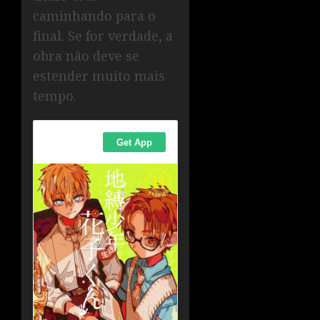
caminhando para o
final. Se for verdade, a
obra não deve se
estender muito mais
tempo.