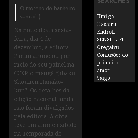
SEARCHES
O moreno do banheiro
vem aí :)
Umi ga
Hashiru
Na noite desta sexta-
Endroll
feira, dia 4 de
SENSE LIFE
dezembro, a editora
Oregairu
Confusões do
Panini anunciou por
primeiro
meio do seu painel na
amor
CCXP, o mangá “Jibaku
Saigo
Shounen Hanako-
kun”. Os detalhes da
edição nacional ainda
não foram divulgados
pela editora. A obra
teve um anime exibido
na Temporada de