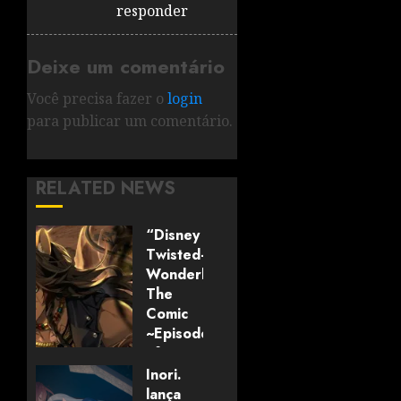
responder
Deixe um comentário
Você precisa fazer o
login
para publicar um comentário.
RELATED NEWS
“Disney
Twisted-
Wonderland:
The
Comic
~Episode
of
Savanaclaw~”
Inori.
anunciado
lança