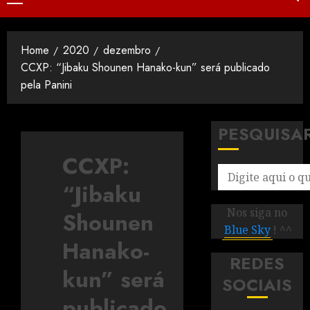
Home
2020
dezembro
CCXP: “Jibaku Shounen Hanako-kun” será publicado
pela Panini
PESQUISA
CCXP:
“Jibaku
Nos siga no
Shounen
Blue Sky
! ^^
Hanako-
REDES
kun” será
SOCIAIS
publicado