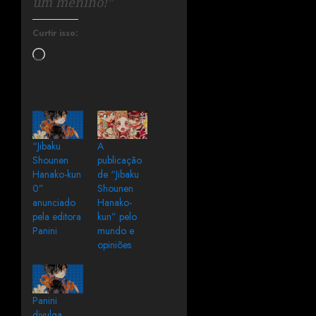
um menino!”
Curtir isso:
“Jibaku
A
Shounen
publicação
Hanako-kun
de “Jibaku
0”
Shounen
anunciado
Hanako-
pela editora
kun” pelo
Panini
mundo e
opiniões
Panini
divulga