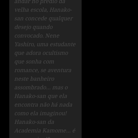
andar no prédio da
velha escola, Hanako-
san concede qualquer
desejo quando
convocado. Nene
Yashiro, uma estudante
que adora ocultismo
que sonha com
romance, se aventura
neste banheiro
assombrado… mas o
Hanako-san que ela
encontra não há nada
como ela imaginou!
Hanako-san da
Academia Kamome… é