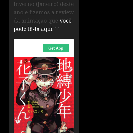
Inverno (Janeiro) deste
ano e fizemos a review
da animação que
você
pode lê-la aqui
^^