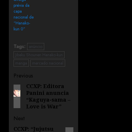
prévia da
capa
nacional de
“Hanako-
kun 0”
Tags:
anúncio
Jibaku Shounen Hanako-kun
manga
mercado nacional
Previous
CCXP: Editora
Panini anuncia
“Kaguya-sama –
Love is War”
Next
CCXP: “Jujutsu