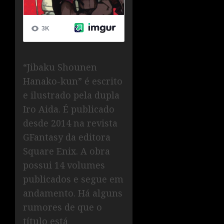
“Jibaku Shounen
Hanako-kun” é escrito
e ilustrado pela dupla
Iro Aida. É publicado
desde 2014 na revista
GFantasy da editora
Square Enix. A obra
possui 14 volumes
publicados e segue em
andamento. Há alguns
rumores de que o
título está