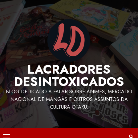
LACRADORES
DESINTOXICADOS
BLOG DEDICADO A FALAR SOBRE ANIMES, MERCADO
NACIONAL DE MANGÁS E OUTROS ASSUNTOS DA
CULTURA OTAKU.