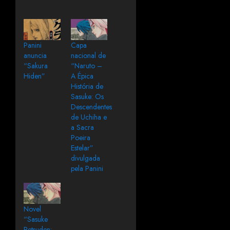
Panini
Capa
anuncia
nacional de
“Sakura
“Naruto –
Hiden”
A Épica
História de
Sasuke: Os
Descendentes
de Uchiha e
a Sacra
Poeira
Estelar”
divulgada
pela Panini
Novel
“Sasuke
Retsuden: