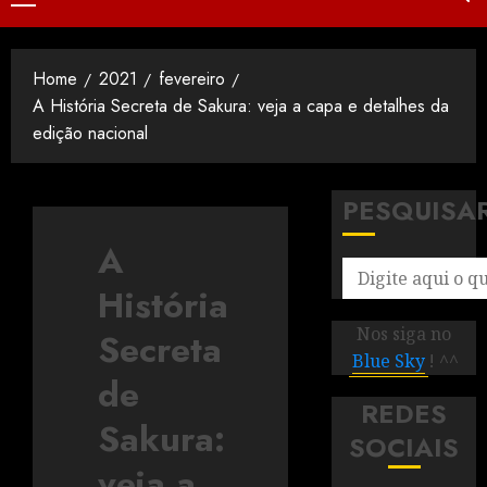
Home
2021
fevereiro
A História Secreta de Sakura: veja a capa e detalhes da
edição nacional
PESQUISA
A
História
Nos siga no
Secreta
Blue Sky
! ^^
de
REDES
Sakura:
SOCIAIS
veja a