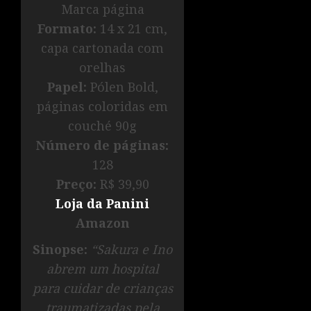
Marca página
Formato:
14 x 21 cm,
capa cartonada com
orelhas
Papel:
Pólen Bold,
páginas coloridas em
couché 90g
Número de páginas:
128
Preço:
R$ 39,90
Loja da Panini
Amazon
Sinopse:
“Sakura e Ino
abrem um hospital
para cuidar de crianças
traumatizadas pela