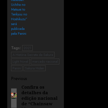
Uchiha no
Matsuei to
Tenkyuu no
Hoshikuzu”
será
publicada
pela Panini
Tags:
2021
A História Secreta de Sakura
Light Novel
mercado nacional
Panini
Sakura Hiden
Previous
Confira os
detalhes da
edição nacional
de “Chainsaw