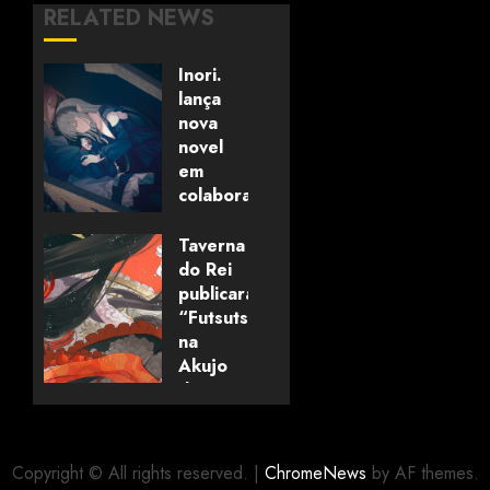
RELATED NEWS
Inori.
lança
nova
novel
em
colaboração
com
editora
Taverna
alemã
do Rei
publicará
“Futsutsuka
06/08/2026
0
na
Akujo
dewa
Gozaimasu
ga”
(mangá)
Copyright © All rights reserved.
|
ChromeNews
by AF themes.