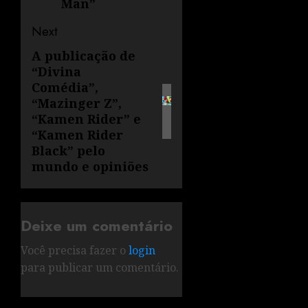
Man”
Next
A publicação de
“Divina
Comédia”,
“Mazinger Z”,
“Kamen Rider” e
“Kamen Rider
Black” pelo
mundo e opiniões
Deixe um comentário
Você precisa fazer o
login
para publicar um comentário.