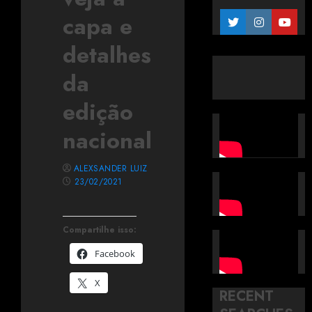
capa e
detalhes
da
edição
nacional
ALEXSANDER LUIZ
23/02/2021
Compartilhe isso:
Facebook
X
RECENT