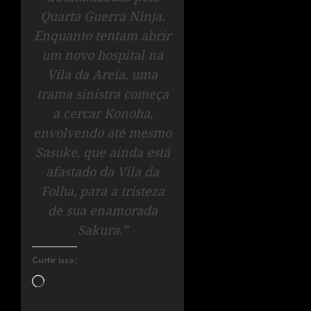
Quarta Guerra Ninja.
Enquanto tentam abrir
um novo hospital na
Vila da Areia, uma
trama sinistra começa
a cercar Konoha,
envolvendo até mesmo
Sasuke, que ainda está
afastado da Vila da
Folha, para a tristeza
de sua enamorada
Sakura.”
Curtir isso: