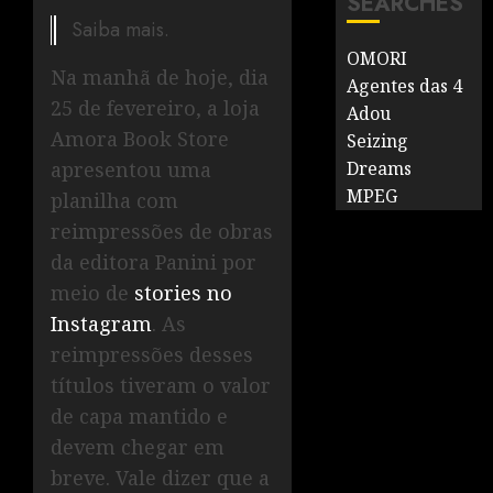
SEARCHES
Saiba mais.
OMORI
Na manhã de hoje, dia
Agentes das 4
25 de fevereiro, a loja
Adou
Amora Book Store
Seizing
apresentou uma
Dreams
MPEG
planilha com
reimpressões de obras
da editora Panini por
meio de
stories no
Instagram
. As
reimpressões desses
títulos tiveram o valor
de capa mantido e
devem chegar em
breve. Vale dizer que a