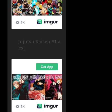
Jujutsu Kaisen #1 a
#3;