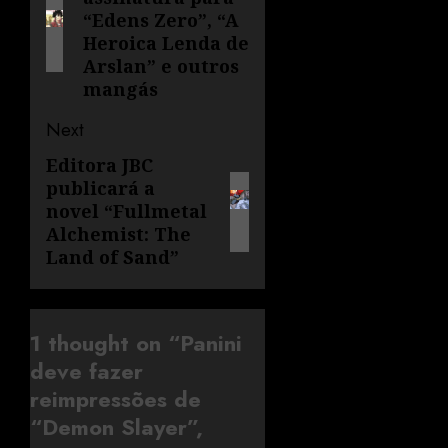
“Edens Zero”, “A
Heroica Lenda de
Arslan” e outros
mangás
Next
Editora JBC
publicará a
novel “Fullmetal
Alchemist: The
Land of Sand”
1 thought on “
Panini
deve fazer
reimpressões de
“Demon Slayer”,