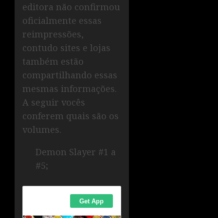
editora não confirmou
oficialmente essas
reimpressões,
contudo sites e lojas
também estão
compartilhando essas
mesmas informações.
A seguir vocês
conferem quais são os
volumes.
Demon Slayer #1 a
#5;