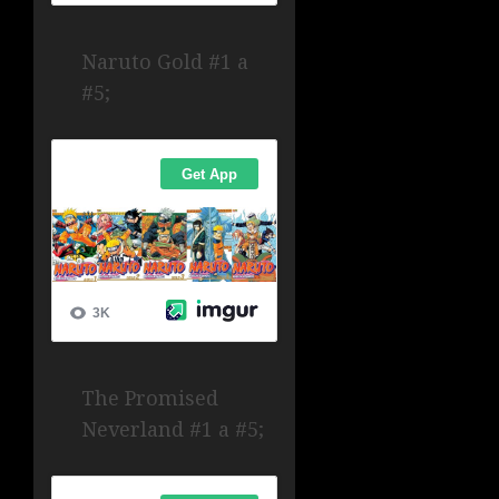
Naruto Gold #1 a
#5;
The Promised
Neverland #1 a #5;