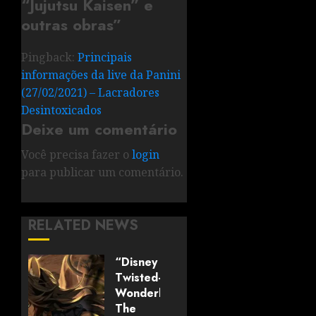
“Jujutsu Kaisen” e
outras obras
”
Pingback:
Principais
informações da live da Panini
(27/02/2021) – Lacradores
Desintoxicados
Deixe um comentário
Você precisa fazer o
login
para publicar um comentário.
RELATED NEWS
“Disney
Twisted-
Wonderland:
The