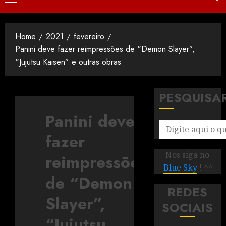
Home
2021
fevereiro
Panini deve fazer reimpressões de “Demon Slayer”,
“Jujutsu Kaisen” e outras obras
PESQUISA
Panini deve
fazer
Nos siga no
reimpressões
Blue Sky
! ^^
de “Demon
REDES
Slayer”,
SOCIAIS
“Jujutsu