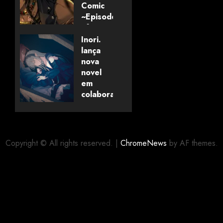
Comic
~Episode
of
Savanaclaw~”
Inori.
anunciado
lança
pela
nova
Universo
novel
dos
em
Livros
colaboração
com
editora
06/08/2026
0
alemã
Copyright © All rights reserved.
|
ChromeNews
by AF themes.
06/08/2026
0