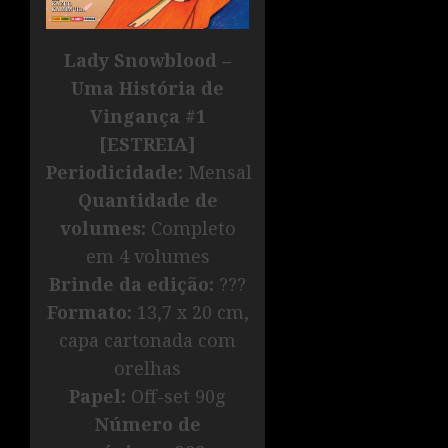
Lady Snowblood –
Uma História de
Vingança #1
[ESTREIA]
Periodicidade:
Mensal
Quantidade de
volumes:
Completo
em 4 volumes
Brinde da edição:
???
Formato:
13,7 x 20 cm,
capa cartonada com
orelhas
Papel:
Off-set 90g
Número de