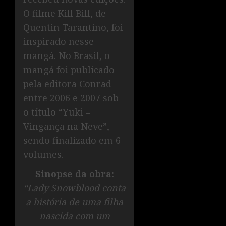
O filme Kill Bill, de
Quentin Tarantino, foi
inspirado nesse
mangá. No Brasil, o
mangá foi publicado
pela editora Conrad
entre 2006 e 2007 sob
o título “Yuki –
Vingança na Neve”,
sendo finalizado em 6
volumes.
Sinopse da obra:
“Lady Snowblood conta
a história de uma filha
nascida com um