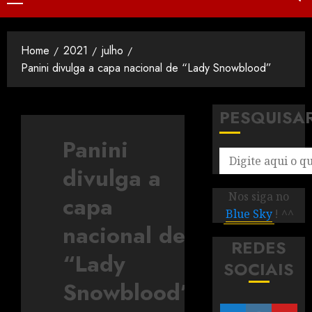
Home
2021
julho
Panini divulga a capa nacional de “Lady Snowblood”
PESQUISA
Panini
divulga a
Nos siga no
capa
Blue Sky
! ^^
nacional de
REDES
“Lady
SOCIAIS
Snowblood”