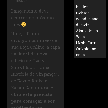
mês :)
healer
Lançamento deve
twisted-
ocorrer no próximo
wonderland
mês
darwin
Akatsuki no
Hoje, a Panini
Yona
divulgou por meio de
Hoshi Furu
sua Loja Online, a capa
Oukoku no
nacional da nova
Nina
edição de “Lady
Snowblood – Uma
História de Vingança”,
de Kazuo Koike e
Kazuo Kamimura. A
obra está prevista
para começar a ser
publicada em