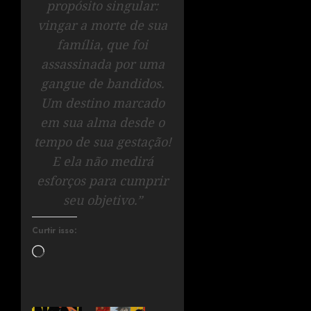
propósito singular:
vingar a morte de sua
família, que foi
assassinada por uma
gangue de bandidos.
Um destino marcado
em sua alma desde o
tempo de sua gestação!
E ela não medirá
esforços para cumprir
seu objetivo.”
Curtir isso: