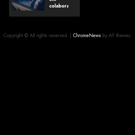
Livros
colaboração
com
editora
06/08/2026
0
alemã
Copyright © All rights reserved.
|
ChromeNews
by AF themes.
06/08/2026
0