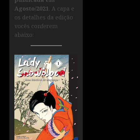
Agosto/2021
. A capa e
os detalhes da edição
vocês conferem
abaixo: