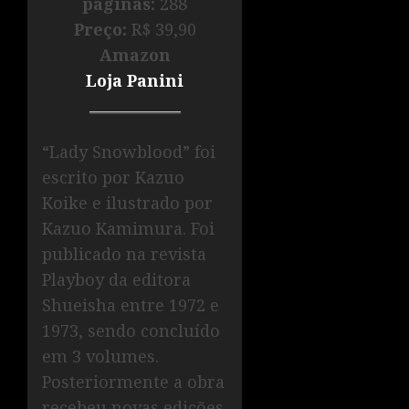
páginas:
288
Preço:
R$ 39,90
Amazon
Loja Panini
“Lady Snowblood” foi
escrito por Kazuo
Koike e ilustrado por
Kazuo Kamimura. Foi
publicado na revista
Playboy da editora
Shueisha entre 1972 e
1973, sendo concluído
em 3 volumes.
Posteriormente a obra
recebeu novas edições.