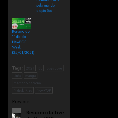
Communication”
pelo mundo
e opiniões
Resumo do
1º dia do
NewPOP
Week
(25/01/2021)
Tags:
2021
BL
Boys Love
Links
manga
mercado nacional
Natsuki Kizu
NewPOP
Previous
Resumo da live