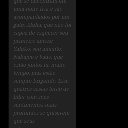
que se encontram em
uma noite fria e são
acompanhados por um
gato; Akiha, que não foi
capaz de esquecer seu
primeiro amor,e
Yahiko, seu amante;
Nakajou e Sado, que
estão juntos há muito
tempo, mas estão
sempre brigando. Esse
quatros casais terão de
lidar com seus
sentimentos mais
profundos se quiserem
que seus