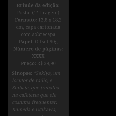
Brinde da edição:
Postal (1ª tiragem)
Formato:
12,8 x 18,2
cm, capa cartonada
com sobrecapa
Papel:
Offset 90g
Número de páginas:
XXXX
Preço:
R$ 29,90
Sinopse:
“Sekiya, um
locutor de rádio, e
Shibata, que trabalha
na cafeteria que ele
costuma frequentar;
Kameda e Ogikawa,