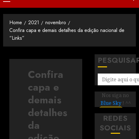
Home
2021
novembro
Confira capa e demais detalhes da edição nacional de
“Links”
PESQUISA
Confira
capa e
Nos siga no
demais
Blue Sky
! ^^
detalhes
REDES
da
SOCIAIS
edição