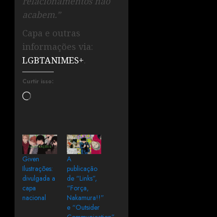
relacionamentos não
acabem.”
Capa e outras
informações via:
LGBTANIMES+
.
Curtir isso:
Given
A
Ilustrações:
publicação
divulgada a
de “Links”,
capa
“Força,
nacional
Nakamura!!”
e “Outsider