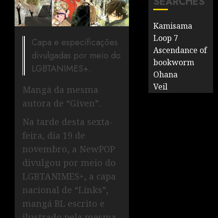
SEARCHES
Kamisama
Loop 7
Capa e especificações
Ascendance of
divulgadas por meio do
bookworm
LGBTANIMES+.
Ohana
Veil
Mangá da mesma
autora de “Given”.
Na tarde desta sexta-
feira, dia 19 de
novembro, a NewPOP
divulgou por meio do
LGBTANIMES+, a capa
nacional de “Links”,
mangá BL escrito e
ilustrado pela mesma