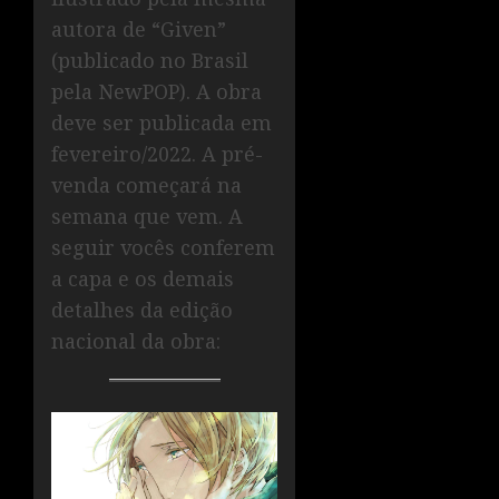
autora de “Given”
(publicado no Brasil
pela NewPOP). A obra
deve ser publicada em
fevereiro/2022. A pré-
venda começará na
semana que vem. A
seguir vocês conferem
a capa e os demais
detalhes da edição
nacional da obra: