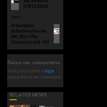
da NewPOP
(18/11/2021)
Next
Principais
informações do
JBC Bits [Na
Quarentena] #69
Deixe um comentário
Você precisa fazer o
login
para publicar um comentário.
RELATED NEWS