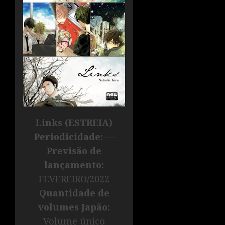
Links (ESTREIA)
Periodicidade:
—
Previsão de
lançamento:
FEVEREIRO/2022
Quantidade de
volumes Japão:
Volume único