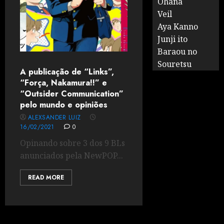
Ohana
Veil
Aya Kanno
Junji ito
Baraou no
Souretsu
A publicação de “Links”,
“Força, Nakamura!!” e
“Outsider Communication”
pelo mundo e opiniões
ALEXSANDER LUIZ
16/02/2021
0
Opinando sobre 3 dos 9 BLs
anunciados pela NewPOP...
READ MORE