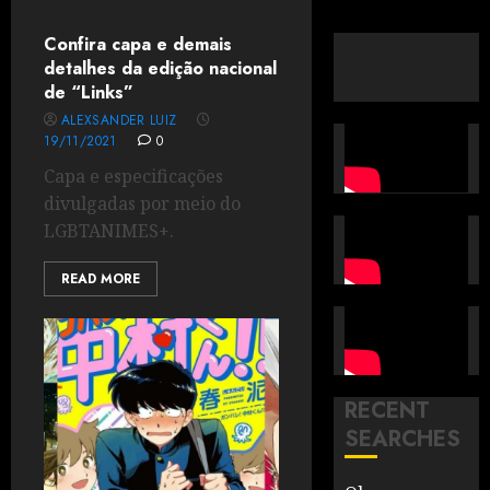
Confira capa e demais
detalhes da edição nacional
de “Links”
ALEXSANDER LUIZ
19/11/2021
0
Capa e especificações
divulgadas por meio do
LGBTANIMES+.
READ MORE
RECENT
SEARCHES