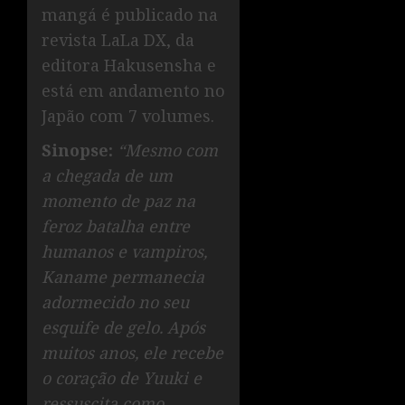
mangá é publicado na
revista LaLa DX, da
editora Hakusensha e
está em andamento no
Japão com 7 volumes.
Sinopse:
“Mesmo com
a chegada de um
momento de paz na
feroz batalha entre
humanos e vampiros,
Kaname permanecia
adormecido no seu
esquife de gelo. Após
muitos anos, ele recebe
o coração de Yuuki e
ressuscita como