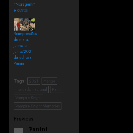
“Noragami”
e outros
Reimpressões
de maio,
junho e
julho/2021
da editora
Panini
Tags:
2021
manga
mercado nacional
Panini
Vampire Knight
Vampire Knight Memories
Previous
Panini