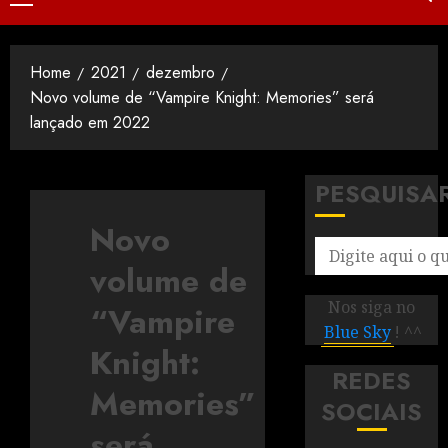
Home
2021
dezembro
Novo volume de “Vampire Knight: Memories” será
lançado em 2022
PESQUISA
Novo
volume de
Nos siga no
“Vampire
Blue Sky
! ^^
Knight:
REDES
Memories”
SOCIAIS
será