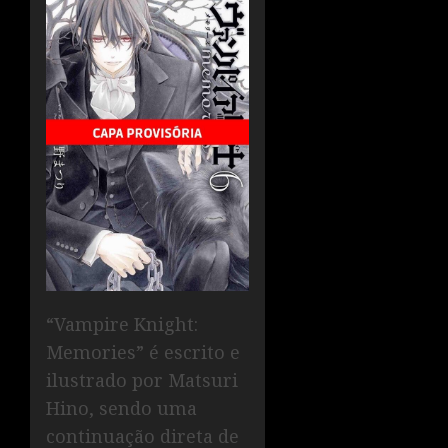
“Vampire Knight:
Memories” é escrito e
ilustrado por Matsuri
Hino, sendo uma
continuação direta de