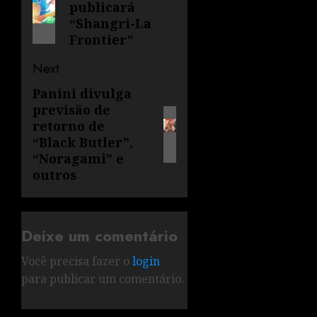
publicará
“Shangri-La
Frontier”
Next
Panini divulga
previsão de
retorno de
“Black Butler”,
“Noragami” e
outros
Deixe um comentário
Você precisa fazer o
login
para publicar um comentário.