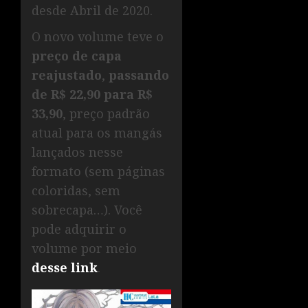
desde Abril de 2020.
O novo volume teve o
preço de capa
reajustado
,
passando
de R$ 22,90 para R$
33,90
, preço padrão
atual para os mangás
lançados nesse
formato (sem páginas
coloridas, sem
sobrecapa…). Você
pode adquirir o
volume por meio
desse link
.