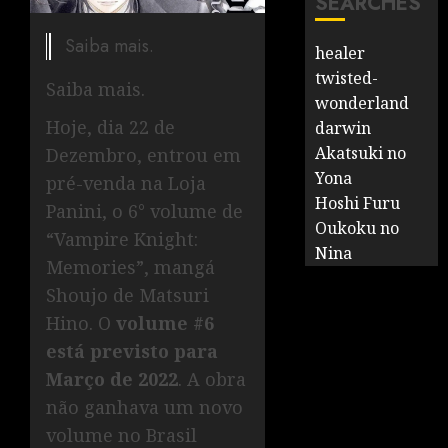
SEARCHES
Saiba mais.
healer
twisted-
Saiba mais.
wonderland
Hoje, dia 22 de
darwin
Akatsuki no
Dezembro, entrou em
Yona
pré-venda na Loja
Hoshi Furu
Panini, o 6° volume de
Oukoku no
“Vampire Knight:
Nina
Memories”, mangá
Shoujo de Matsuri
Hino. O
volume #6
está previsto para
Março de 2022
. A obra
não ganhava um novo
volume no Brasil