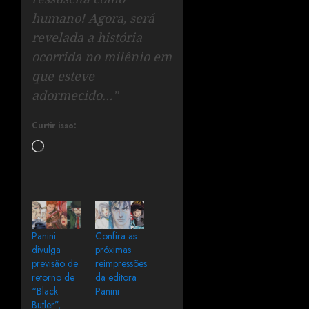
humano! Agora, será
revelada a história
ocorrida no milênio em
que esteve
adormecido…”
Curtir isso:
Panini
Confira as
divulga
próximas
previsão de
reimpressões
retorno de
da editora
“Black
Panini
Butler”,