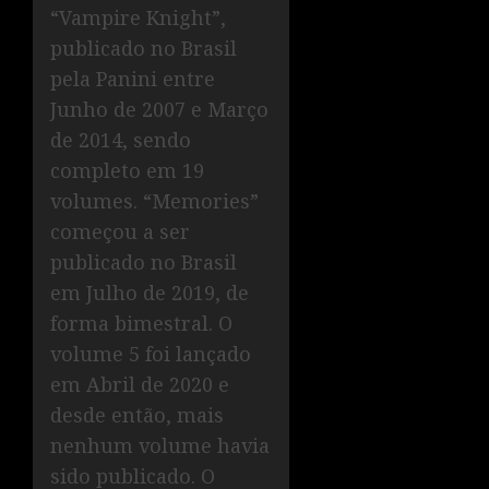
“Vampire Knight”,
publicado no Brasil
pela Panini entre
Junho de 2007 e Março
de 2014, sendo
completo em 19
volumes. “Memories”
começou a ser
publicado no Brasil
em Julho de 2019, de
forma bimestral. O
volume 5 foi lançado
em Abril de 2020 e
desde então, mais
nenhum volume havia
sido publicado. O