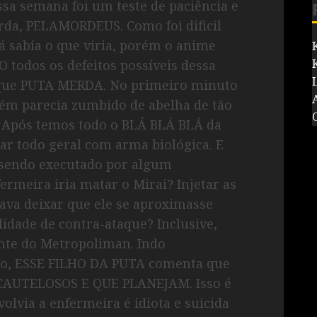
sa semana foi um teste de paciência e
rda, PELAMORDEUS. Como foi dificil
já sabia o que viria, porém o anime
todos os defeitos possíveis dessa
a que PUTA MERDA. No primeiro minuto
m parecia zumbido de abelha de tão
. Após temos todo o BLÁ BLÁ BLÁ da
r todo geral com arma biológica. E
 sendo executado por algum
rmeira iria matar o Mirai? Injetar as
ava deixar que ele se aproximasse
lidade de contra-ataque? Inclusive,
nte do Metropoliman. Indo
dio, ESSE FILHO DA PUTA comenta que
CAUTELOSOS E QUE PLANEJAM. Isso é
lvia a enfermeira é idiota e suicida