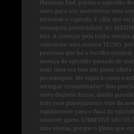
Platinum End, porém o episódio des
tanto para nós assistirmos essa me
terminar o capítulo. E olha que eu 
conseguiu potencializar AO MÁXIMO 
luta. A começar pela trilha sonor
colocaram uma música TECNO, poré
pavorosa que foi a escolha musical
ameaça do episódio passado de mata
mais uma vez tem um plano idiota
personagem. Me explica como a enfe
seringas contaminadas? Mas precis
tanto daquela forma, dando possibi
todo esse planejamento veio da me
rapidamente para o final do episó
somente quem SOBREVIVE SÃO OS 
uma ofensa, porque o plano que envo