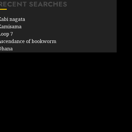
RECENT SEARCHES
Kabi nagata
Kamisama
Loop 7
Ascendance of bookworm
Ohana