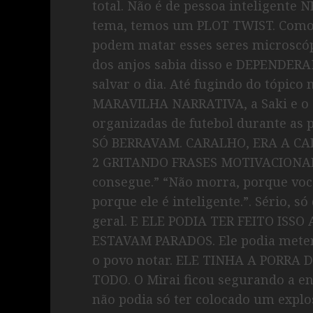
total. Não é de pessoa inteligent
tema, temos um PLOT TWIST. Como o
podem matar esses seres microsc
dos anjos sabia disso e DEPENDE
salvar o dia. Até fugindo do tópic
MARAVILHA NARRATIVA, a Saki e o 
organizadas de futebol durante as p
SÓ BERRAVAM. CARALHO, ERA A C
2 GRITANDO FRASES MOTIVACIONAIS
consegue.” “Não morra, porque voc
porque ele é inteligente.”. Sério, 
geral. E ELE PODIA TER FEITO ISSO
ESTAVAM PARADOS. Ele podia meter 
o povo notar. ELE TINHA A PORRA
TODO. O Mirai ficou segurando a e
não podia só ter colocado um explo