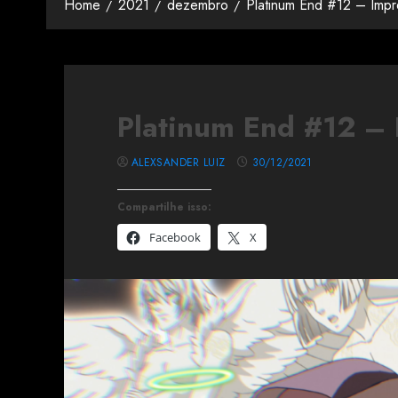
Home
2021
dezembro
Platinum End #12 – Imp
Platinum End #12 –
ALEXSANDER LUIZ
30/12/2021
Compartilhe isso:
Facebook
X