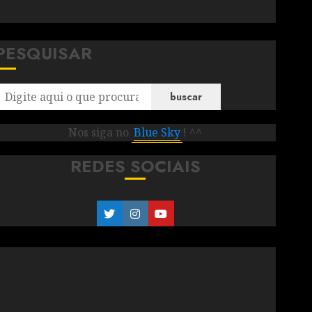
PESQUISAR
buscar
Nos siga no
Blue Sky
! ^^
REDES SOCIAIS