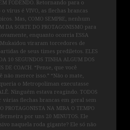
e NEM FODENDO. Retornando para o
 vírus é VIVO, as flechas brancas
ópicos. Mas, COMO SEMPRE, nenhum
RAM DA SORTE DO PROTAGONISMO para
o novamente, enquanto ocorria ESSA
Mukaidou viraram torcedores de
artidas de seus times prediletos. ELES
ADA 10 SEGUNDOS TINHA ALGUM DOS
 DE COACH. “Pense, que você
ê não merece isso.” “Não o mate,
só queria o Metropoliman executasse
 ALÊ. Ninguém estava reagindo. TODOS
várias flechas brancas em geral sem
 DO PROTAGONISTA NA MIRA O TEMPO
nfermeira por uns 20 MINUTOS. Ele
sivo naquela roda gigante? Ele só não