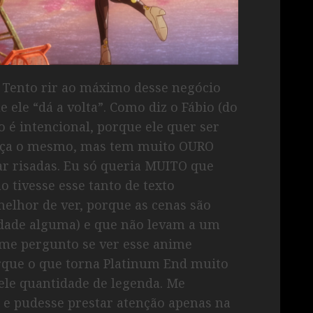
. Tento rir ao máximo desse negócio
 ele “dá a volta”. Como diz o Fábio (do
o é intencional, porque ele quer ser
 faça o mesmo, mas tem muito OURO
ar risadas. Eu só queria MUITO que
o tivesse esse tanto de texto
lhor de ver, porque as cenas são
dade alguma) e que não levam a um
e me pergunto se ver esse anime
orque o que torna Platinum End muito
uele quantidade de legenda. Me
r e pudesse prestar atenção apenas na