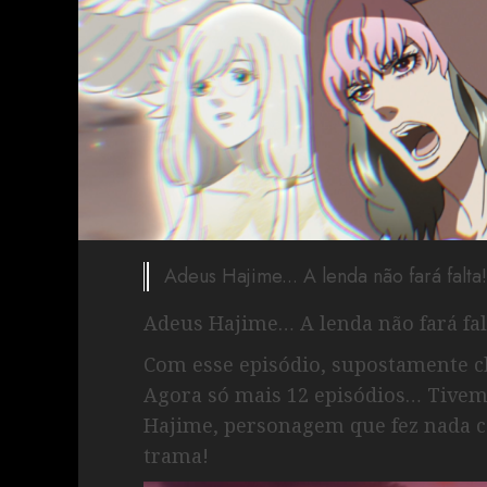
Adeus Hajime... A lenda não fará falta!
Adeus Hajime… A lenda não fará fal
Com esse episódio, supostamente c
Agora só mais 12 episódios… Tivem
Hajime, personagem que fez nada 
trama!