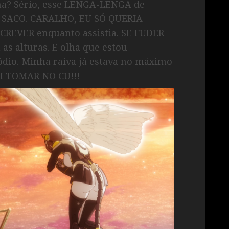
cha? Sério, esse LENGA-LENGA de
 um SACO. CARALHO, EU SÓ QUERIA
REVER enquanto assistia. SE FUDER
as alturas. E olha que estou
ódio. Minha raiva já estava no máximo
AI TOMAR NO CU!!!