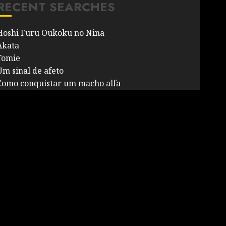
RECENT SEARCHES
Hoshi Furu Oukoku no Nina
Akata
Tomie
Um sinal de afeto
Como conquistar um macho alfa