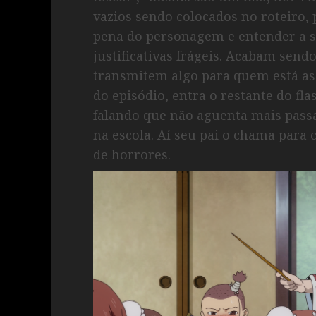
vazios sendo colocados no roteiro,
pena do personagem e entender a s
justificativas frágeis. Acabam sendo
transmitem algo para quem está a
do episódio, entra o restante do f
falando que não aguenta mais pass
na escola. Aí seu pai o chama para
de horrores.