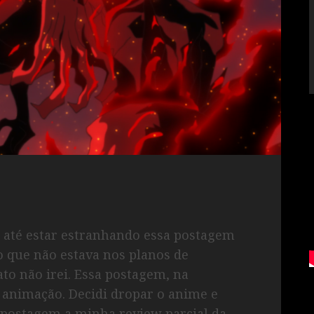
até estar estranhando essa postagem
to que não estava nos planos de
to não irei. Essa postagem, na
a animação. Decidi dropar o anime e
a postagem a minha review parcial da