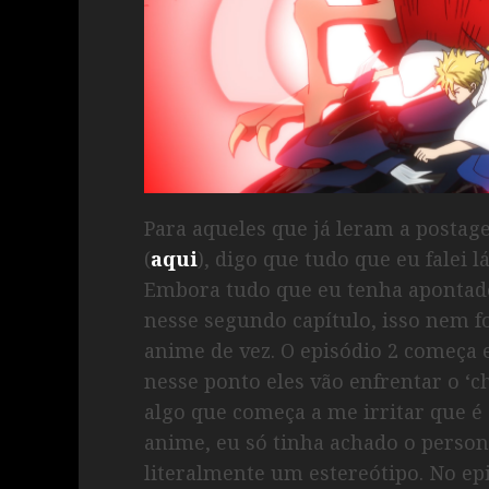
Para aqueles que já leram a posta
(
aqui
), digo que tudo que eu falei 
Embora tudo que eu tenha apontado
nesse segundo capítulo, isso nem fo
anime de vez. O episódio 2 começa 
nesse ponto eles vão enfrentar o ‘
algo que começa a me irritar que é 
anime, eu só tinha achado o perso
literalmente um estereótipo. No epis