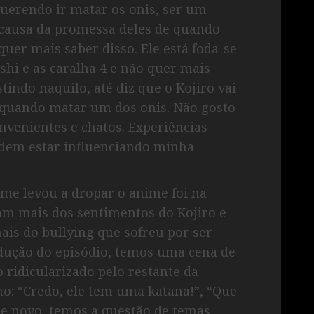
querendo ir matar os onis, ser um
r causa da promessa deles de quando
quer mais saber disso. Ele está foda-se
shi e as caralha 4 e não quer mais
stindo naquilo, até diz que o Kojiro vai
quando matar um dos onis. Não gosto
nvenientes e chatos. Experiências
odem estar influenciando minha
me levou a dropar o anime foi na
m mais dos sentimentos do Kojiro e
is do bullying que sofreu por ser
dução do episódio, temos uma cena de
 ridicularizado pelo restante da
o: “Credo, ele tem uma katana!”, “Que
 De novo, temos a questão de temas