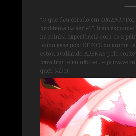
“O que deu errado em
ORIENT
? Por
problema da série?”. Irei responde
na minha experiência com os 2 prim
lendo esse post DEPOIS do anime t
estou avaliando APENAS pelo conte
para frente eu não sei, e provave
quer saber.