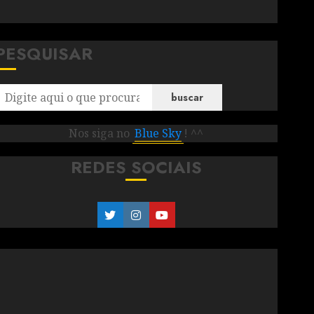
PESQUISAR
buscar
Nos siga no
Blue Sky
! ^^
REDES SOCIAIS