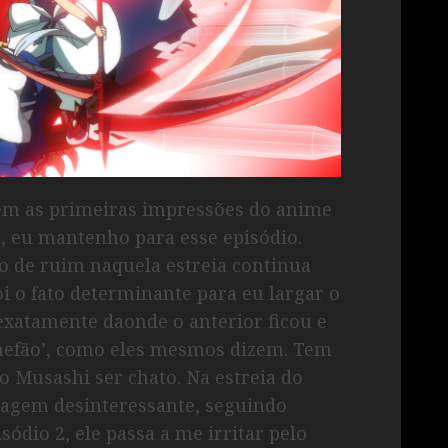
gem as primeiras impressões do anime
lá, eu mantenho para esse episódio.
 de ruim naquela estreia continua
i o fato determinante para eu largar o
exatamente daonde o anterior ficou e
chefão’, como eles mesmos dizem. Tem
o Musashi ser chato. Na estreia do
nagem desinteressante, seguindo
ódio 2, ele passa a me irritar pelo