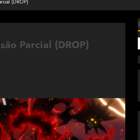
rcial (DROP)
são Parcial (DROP)