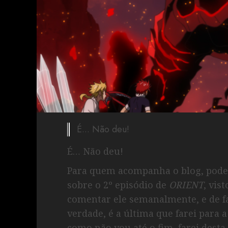
É... Não deu!
É… Não deu!
Para quem acompanha o blog, pode 
sobre o 2º episódio de
ORIENT
, vis
comentar ele semanalmente, e de fa
verdade, é a última que farei para 
como não vou até o fim, farei dest