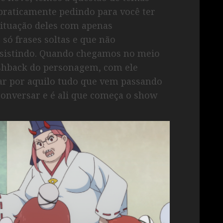
 praticamente pedindo para você ter
ituação deles com apenas
 só frases soltas e que não
ssistindo. Quando chegamos no meio
lashback do personagem, com ele
ar por aquilo tudo que vem passando
 conversar e é ali que começa o show