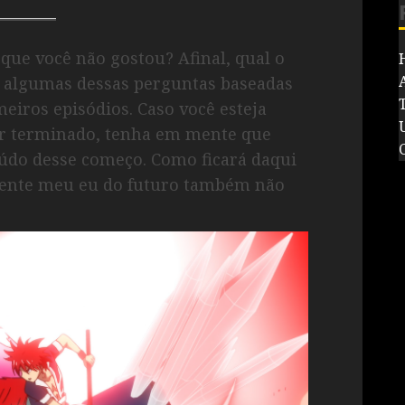
 que você não gostou? Afinal, qual o
r algumas dessas perguntas baseadas
eiros episódios. Caso você esteja
er terminado, tenha em mente que
údo desse começo. Como ficará daqui
lmente meu eu do futuro também não