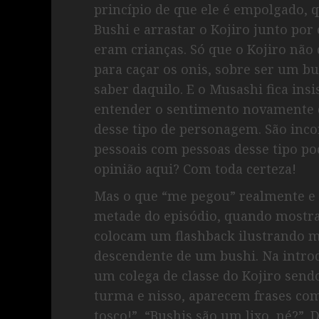
princípio de que ele é empolgado, 
Bushi e arrastar o Kojiro junto po
eram crianças. Só que o Kojiro não 
para caçar os onis, sobre ser um bu
saber daquilo. E o Musashi fica insi
entender o sentimento novamente 
desse tipo de personagem. São inco
pessoais com pessoas desse tipo p
opinião aqui? Com toda certeza!
Mas o que “me pegou” realmente e 
metade do episódio, quando mostra
colocam um flashback ilustrando ma
descendente de um bushi. Na intro
um colega de classe do Kojiro sendo
turma e nisso, aparecem frases com
tosco!”, “Bushis são um lixo, né?”.