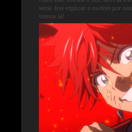
série. Irei explicar o motivo por n
vamos lá!