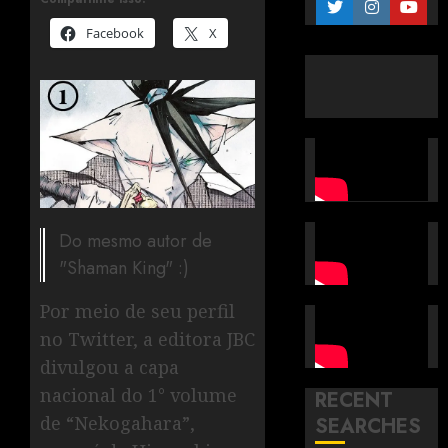
Facebook
X
Do mesmo autor de
"Shaman King" :)
Por meio de seu perfil
no Twitter, a editora JBC
divulgou a capa
nacional do 1° volume
RECENT
de “Nekogahara”,
SEARCHES