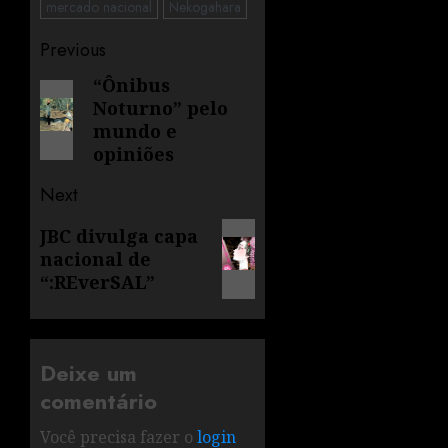
mercado nacional
Nekogahara
Previous
“Ônibus
Noturno” pelo
mundo e
opiniões
Next
JBC divulga capa
nacional de
“:REverSAL”
Deixe um
comentário
Você precisa fazer o
login