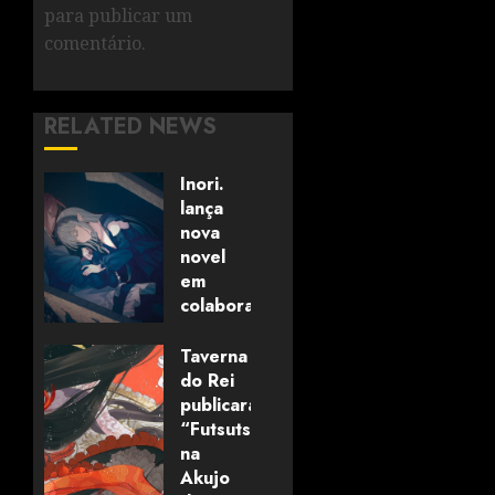
para publicar um
comentário.
RELATED NEWS
Inori.
lança
nova
novel
em
colaboração
com
editora
Taverna
alemã
do Rei
publicará
“Futsutsuka
06/08/2026
0
na
Akujo