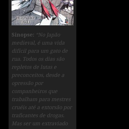
Sinopse:
“No Japão
medieval, é uma vida
difícil para um gato de
rua. Todos os dias são
repletos de lutas e
preconceitos, desde a
opressão por
companheiros que
trabalham para mestres
cruéis até a extorsão por
traficantes de drogas.
Mas ser um extraviado