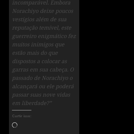
incomparável. Embora
Norachiyo deixe poucos
vestígios além de sua
reputação temível, este
guerreiro enigmático fez
muitos inimigos que
estão mais do que
dispostos a colocar as
garras em sua cabeça. O
passado de Norachiyo o
alcançará ou ele poderá
passar suas nove vidas
em liberdade?”
Curtir isso: