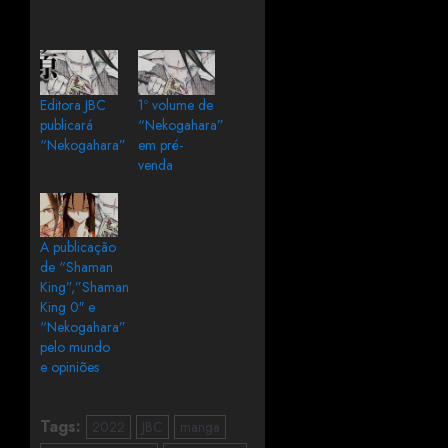
Editora JBC
1º volume de
publicará
“Nekogahara”
“Nekogahara”
em pré-
venda
A publicação
de “Shaman
King”,”Shaman
King 0″ e
“Nekogahara”
pelo mundo
e opiniões
Tags:
2022
JBC
manga