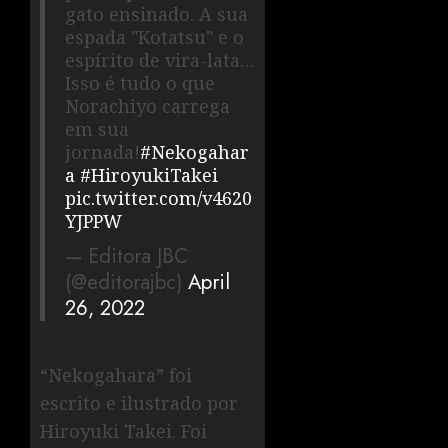
gato ensinado. A sua
espada "Kotatsu" e o
espírito de vira-lata…
Isso é tudo o que
Norachiyo carrega
em sua
jornada!
#Nekogahar
a
#HiroyukiTakei
pic.twitter.com/v4620
YJPPW
— Editora JBC
(@editorajbc)
April
26, 2022
“Nekogahara” foi
escrito e ilustrado por
Hiroyuki Takei. Foi