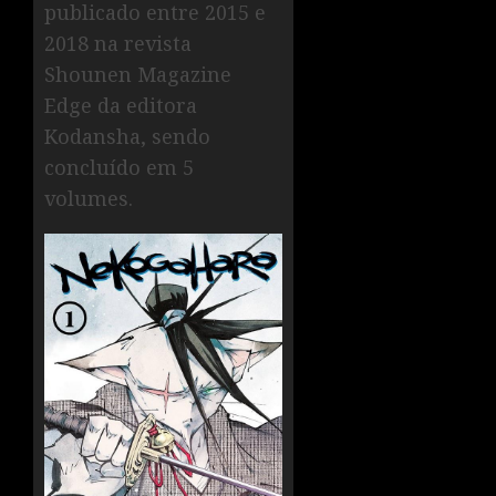
publicado entre 2015 e
2018 na revista
Shounen Magazine
Edge da editora
Kodansha, sendo
concluído em 5
volumes.