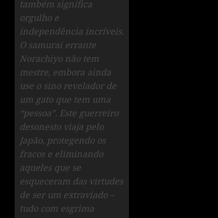
também significa
orgulho e
independência incríveis.
O samurai errante
Norachiyo não tem
mestre, embora ainda
use o sino revelador de
um gato que tem uma
“pessoa”. Este guerreiro
desonesto viaja pelo
Japão, protegendo os
fracos e eliminando
aqueles que se
esqueceram das virtudes
de ser um extraviado –
tudo com esgrima