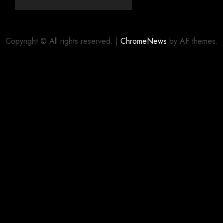
dewa
Gozaimasu
ga”
(mangá)
Copyright © All rights reserved.
|
ChromeNews
by AF themes.
05/08/2026
0