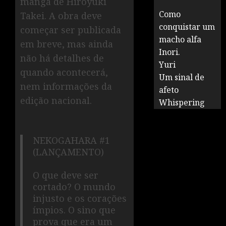
mangá de Hiroyuki
Como
Takei. A obra deve
conquistar um
começar ser publicada
macho alfa
em breve, mas ainda
Inori.
não há detalhes de
Yuri
quando acontecerá,
Um sinal de
nem informações da
afeto
edição nacional.
Whispering
NEKOGAHARA #1
(LANÇAMENTO)
O que deve ser
cortado? O mundo
injusto e os corações
ímpios. O sino que
prova que era um