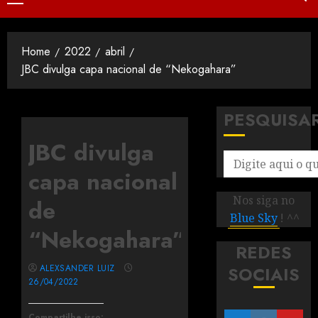
Home
2022
abril
JBC divulga capa nacional de “Nekogahara”
PESQUISA
JBC divulga
capa nacional
Nos siga no
de
Blue Sky
! ^^
“Nekogahara”
REDES
ALEXSANDER LUIZ
SOCIAIS
26/04/2022
Compartilhe isso: