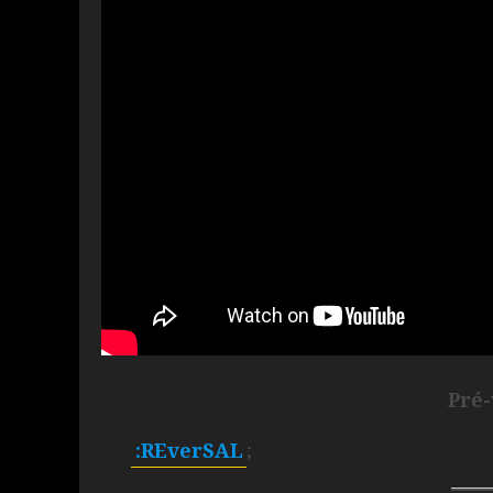
Pré
:REverSAL
;