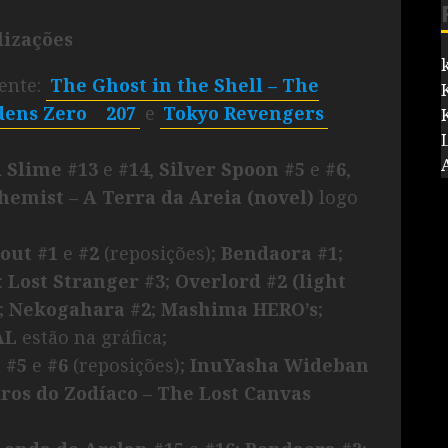
lizações
mente:
The Ghost in the Shell – The
dens Zero
207
e
Tokyo Revengers
A Slime #13
e
#14
,
Silver Spoon #5
e
#6
,
hemist – A Terra da Areia (novel)
logo
kout #1
e
#2
(reposições);
Bendaora #1
;
:
Lost Stranger
#3
;
Overlord #2 (light
;
Nekogahara #2
;
Mashima HERO’s
;
AL
estão na gráfica;
l #5
e
#6
(reposições);
InuYasha Wideban
iros do Zodíaco – The Lost Canvas