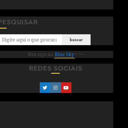
PESQUISAR
buscar
Nos siga no
Blue Sky
! ^^
REDES SOCIAIS