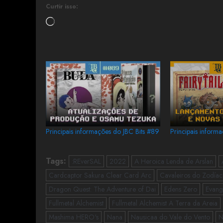
Curtir isso:
Principais informações do JBC Bits #89
Principais inform
Tags:
:REverSAL
2022
A Heroica Lenda de Arslan
Cardcaptor Sakura Clear Card Arc
Cavaleiros do Zodíac
Dragon Quest: The Adventure of Dai
Edens Zero
Evang
Fullmetal Alchemist
Fullmetal Alchemist A Terra da Areia
Mashima HERO's
Nana
Nausicaa do Vale do Vento
N