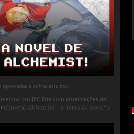
s aprovadas e outros assuntos.
 tivemos um JBC Bits com atualizações de
“Fullmetal Alchemist – A Terra da Areia” e