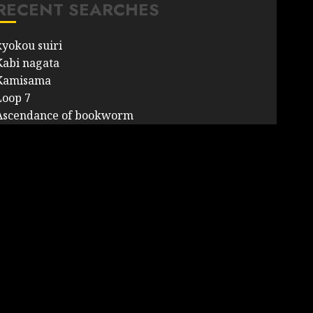
RECENT SEARCHES
kyokou suiri
Kabi nagata
Kamisama
Loop 7
Ascendance of bookworm