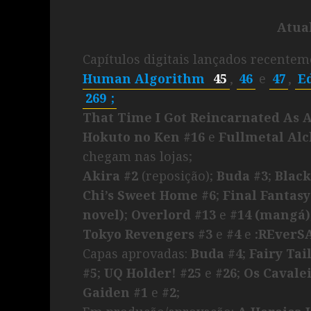
Atua
Capítulos digitais lançados recente
Human Algorithm
45
,
46
e
47
,
E
269
;
That Time I Got Reincarnated As 
Hokuto no Ken #16
e
Fullmetal Alc
chegam nas lojas;
Akira #2
(reposição);
Buda #3
;
Blac
Chi’s Sweet Home #6
;
Final Fantasy
novel)
;
Overlord #13
e
#14 (mangá)
Tokyo Revengers #3
e
#4
e
:REverS
Capas aprovadas:
Buda #4
;
Fairy Tai
#5
;
UQ Holder! #25
e
#26
;
Os Cavale
Gaiden #1
e
#2
;