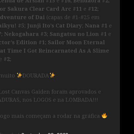
Lenda de Arslan #15
e
#16
;
Bendaora #2
;
or Sakura Clear Card Arc #11
e
#12
;
dventure of Dai
(capas de #1-#25 em
aikyu! #5
;
Junji Ito’s Cat Diary
;
Nana #1
e
7
;
Nekogahara #3
;
Sangatsu no Lion #1
e
tor’s Edition #1
;
Sailor Moon Eternal
at Time I Got Reincarnated As A Slime
e
#2
;
 muito
DOURADA
 Lost Canvas Gaiden foram aprovados e
ADURAS, nos LOGOS e na LOMBADA!!!
logo mais começam a rodar na gráfica