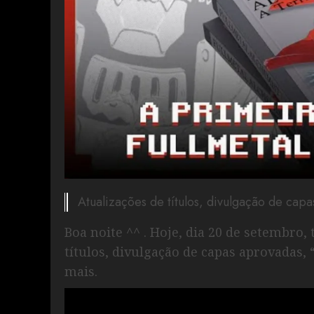
Atualizações de títulos, divulgação de capa
Boa noite ^^ . Hoje, dia 20 de setembro,
títulos, divulgação de capas aprovadas, 
mais.