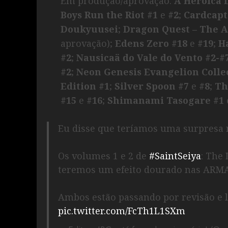
Em produção/aprovação:
A Heroica 
Boys Run the Riot #1
e
#2
;
Cardcapt
Doukyuusei
;
Dragon Quest – The A
aprovação);
Edens Zero #18
e
#19
;
H
#2
;
Nausicaä do Vale do Vento #2-#
#2
;
Neon Genesis Evangelion Collec
Edition #1
;
Silver Spoon #7
e
#8
;
Th
#15
e
#16
;
Shimanami Tasogare #1
Eu disse que teríamos uma surpresa
Os volumes 1 e 2 de
#SaintSeiya
: The
teremos um efeito dourado nas ARM
Ambos estão passando por revisão e 
pic.twitter.com/FcTh1L1SXm