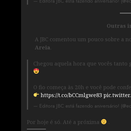
— Editora JBC está fazendo aniversário! (@e
Outras 
A JBC comentou um pouco sobre a n
Areia
.
Chegou aquela hora que vocês tant
O fio começa às 20h e você pode con
https://t.co/bCCmlgwe83
pic.twitt
— Editora JBC está fazendo aniversário! (@e
Por hoje é só. Até a próxima
.