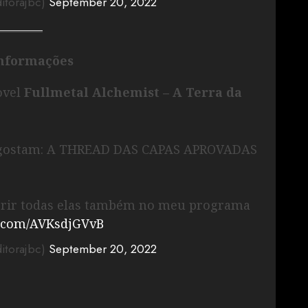
ditorajbc)
September 20, 2022
informações
ovel
Fullmetal Alchemist – A Terra da
o gostam: A THREAD DAS CAPAS APROVADAS
ferir todas elas também no meu programa
er.com/AVKsdjGVvB
ditorajbc)
September 20, 2022