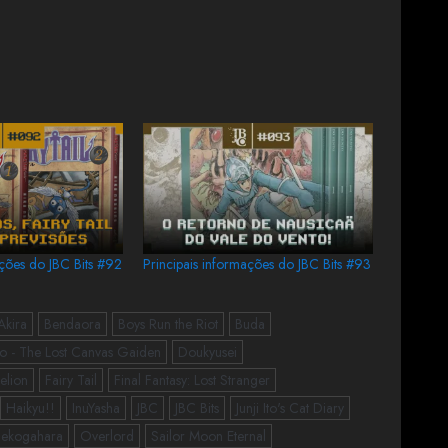
ações do JBC Bits #92
Principais informações do JBC Bits #93
Akira
Bendaora
Boys Run the Riot
Buda
o - The Lost Canvas Gaiden
Doukyusei
elion
Fairy Tail
Final Fantasy: Lost Stranger
Haikyu!!
InuYasha
JBC
JBC Bits
Junji Ito's Cat Diary
ekogahara
Overlord
Sailor Moon Eternal