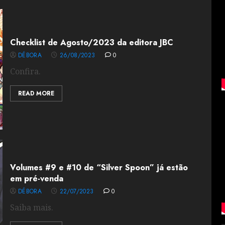
Checklist de Agosto/2023 da editora JBC
DÉBORA
26/08/2023
0
Confira.
READ MORE
Volumes #9 e #10 de “Silver Spoon” já estão
em pré-venda
DÉBORA
22/07/2023
0
Saiba mais.