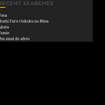
RECENT SEARCHES
Yona
Hoshi Furu Oukoku no Nina
Akata
Tomie
Um sinal de afeto