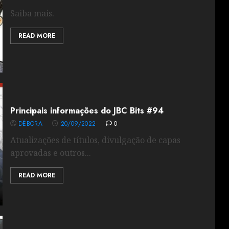
Saiba mais.
READ MORE
Principais informações do JBC Bits #94
DÉBORA
20/09/2022
0
Atualizações de títulos, divulgação de capas
aprovadas e outros...
READ MORE