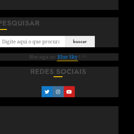
PESQUISAR
buscar
Nos siga no
Blue Sky
! ^^
REDES SOCIAIS