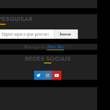
PESQUISAR
buscar
Nos siga no
Blue Sky
! ^^
REDES SOCIAIS