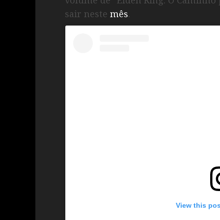
sair neste
mês
.
View this po