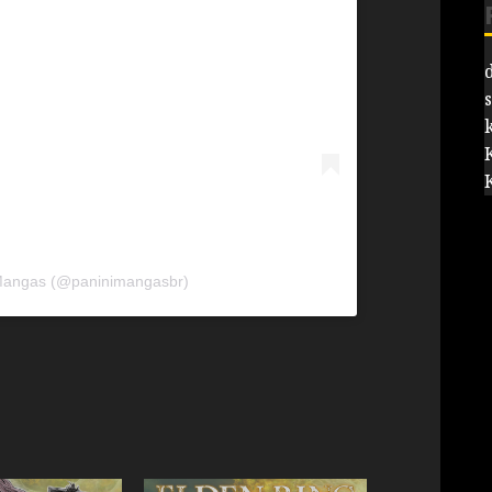
 Mangas (@paninimangasbr)