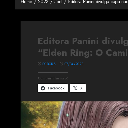
Home
2023
abril
Editora Panini divulga capa n
Editora Panini divul
“Elden Ring: O Cami
DÉBORA
07/04/2023
Compartilhe isso:
Facebook
X