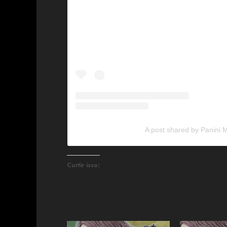
A post shared by Panini
Curtir isso: