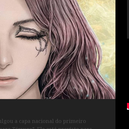
ivulgou a capa nacional do primeiro
ara Térvore”. Ele está previsto para