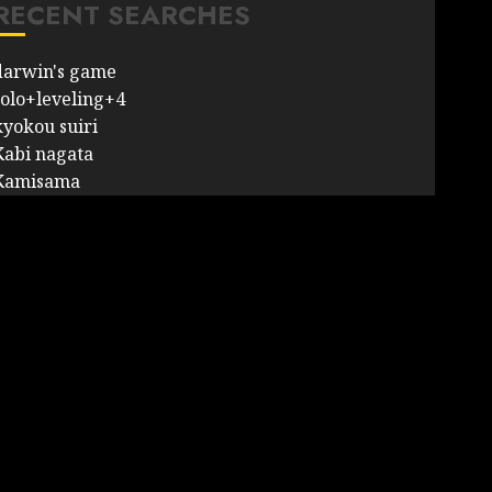
RECENT SEARCHES
darwin's game
solo+leveling+4
kyokou suiri
Kabi nagata
Kamisama