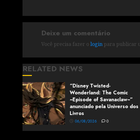
Deixe um comentário
Você precisa fazer o
login
para publicar 
RELATED NEWS
“Disney Twisted-
Wonderland: The Comic
~Episode of Savanaclaw~”
anunciado pela Universo dos
Livros
06/08/2026
0