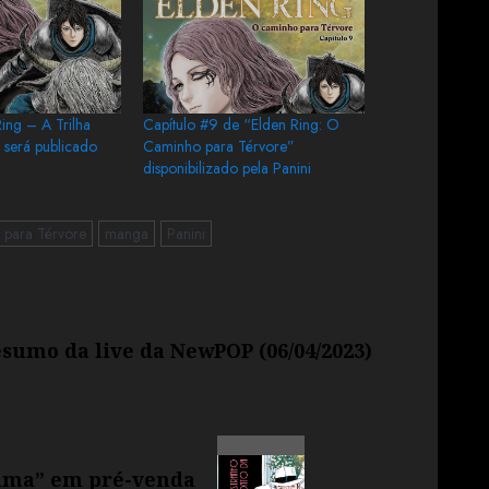
ing – A Trilha
Capítulo #9 de “Elden Ring: O
 será publicado
Caminho para Térvore”
disponibilizado pela Panini
 para Térvore
manga
Panini
sumo da live da NewPOP (06/04/2023)
rama” em pré-venda