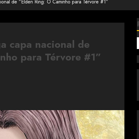
acional de “Elden Ring: O Caminho para Térvore #1”
ga capa nacional de
nho para Térvore #1”