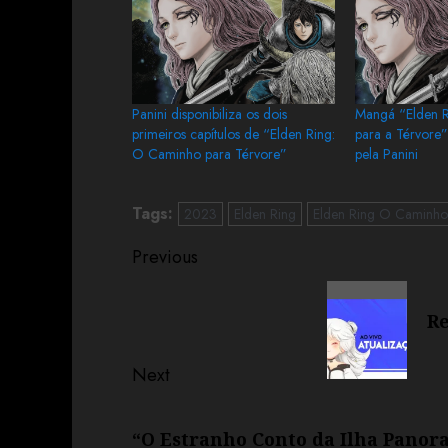
Panini disponibiliza os dois
Mangá “Elden R
primeiros capítulos de “Elden Ring:
para a Térvore”
O Caminho para Térvore”
pela Panini
Tags:
2023
Elden Ring
Elden Ring O Caminho
Previous
Re
Next
“O Estranho Conto da Ilha Pano