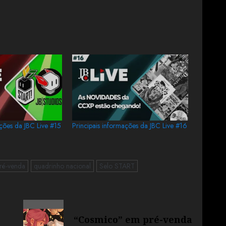
ações da JBC Live #15
Principais informações da JBC Live #16
ré-venda
quadrinho nacional
Selo START
“Cosmico” em pré-venda