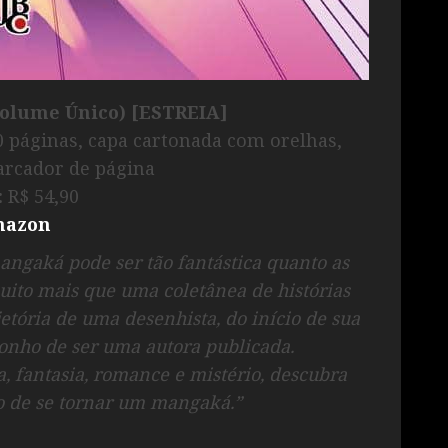
Volume Único) [ESTREIA]
0 páginas, capa cartonada com orelhas,
rcador de página
:
R$ 54,90
azon
angaká pode ser tão fantástica quanto as
muito mais que uma coletânea de histórias
etória de uma desenhista, do início de sua
 sonho de ser uma autora publicada.
, fantasia, romance e mistério, descubra
o de se tornar um mangaká.”