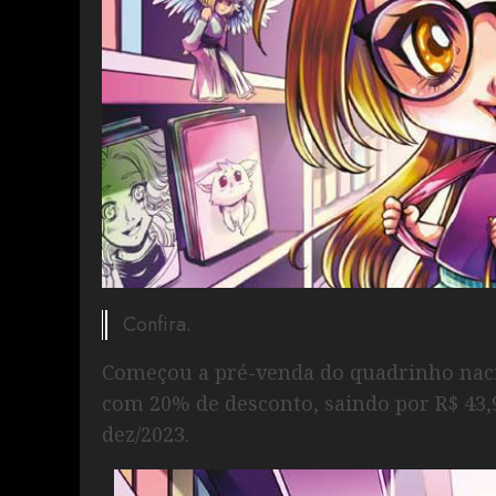
Confira.
Começou a pré-venda do quadrinho naci
com 20% de desconto, saindo por R$ 43,
dez/2023.