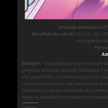
Jornada Fantástica (
Detalhes da edição
:
15 x 21 cm, 16
acompanha ma
Preço
Am
Sinopse:
“A jornada para se tornar um m
próprias histórias. Jornada Fantástica é 
em quadrinhos, é a materialização da traj
carreira profissional até a realização do
Reunindo histórias recheadas de aventura
todos os desafios encontrados no caminh
Curtir isso: