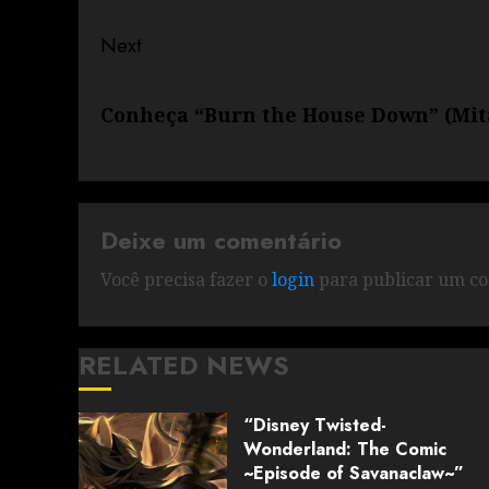
Next
Conheça “Burn the House Down” (Mita
Deixe um comentário
Você precisa fazer o
login
para publicar um co
RELATED NEWS
“Disney Twisted-
Wonderland: The Comic
~Episode of Savanaclaw~”