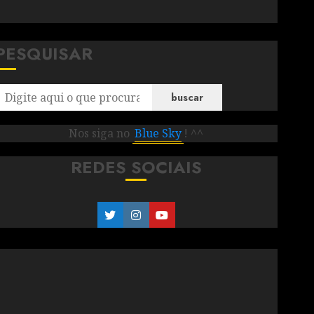
PESQUISAR
buscar
Nos siga no
Blue Sky
! ^^
REDES SOCIAIS