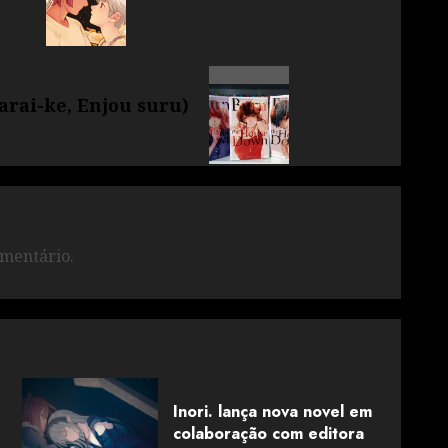
rai-ke, Enjou suru)
mentário.
Inori. lança nova novel em
colaboração com editora