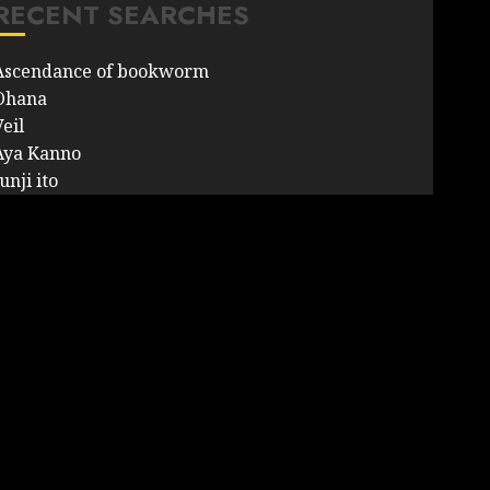
RECENT SEARCHES
Ascendance of bookworm
Ohana
eil
Aya Kanno
unji ito