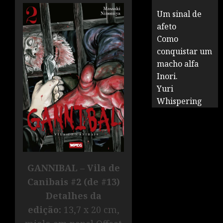
Um sinal de
afeto
Como
conquistar um
macho alfa
Inori.
Yuri
Whispering
GANNIBAL – Vila de
Canibais #2 (de #13)
Detalhes da
edição:
13,7 x 20 cm,