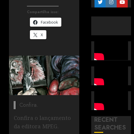
Compartilhe isso:
Facebook
X
Confira.
Confira o lançamento
RECENT
da editora MPEG.
SEARCHES