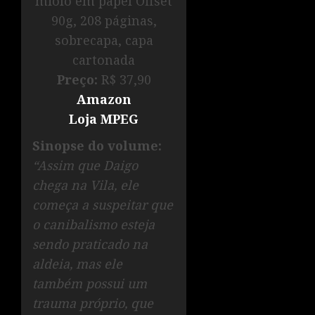
miolo em papel Offset
90g, 208 páginas,
sobrecapa, capa
cartonada
Preço:
R$ 37,90
Amazon
Loja MPEG
Sinopse do volume:
“Assim que Daigo
chega na Vila, ele
começa a suspeitar que
o canibalismo esteja
sendo praticado na
aldeia, mas ele
também possui um
trauma próprio, que