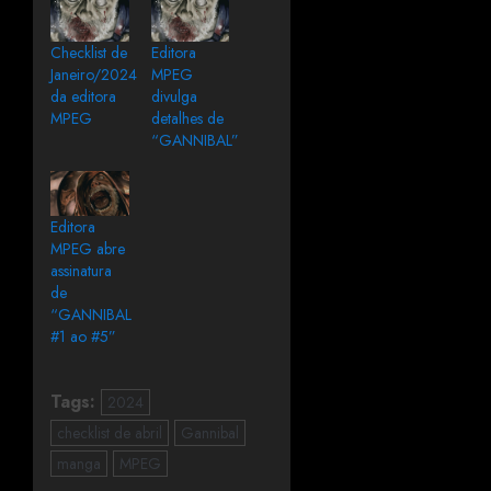
Checklist de
Editora
Janeiro/2024
MPEG
da editora
divulga
MPEG
detalhes de
“GANNIBAL”
Editora
MPEG abre
assinatura
de
“GANNIBAL
#1 ao #5”
Tags:
2024
checklist de abril
Gannibal
manga
MPEG