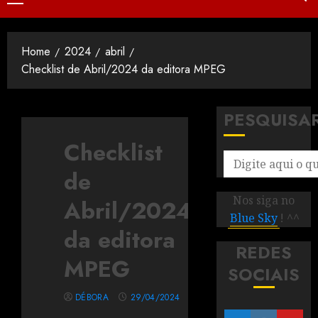
Home
2024
abril
Checklist de Abril/2024 da editora MPEG
PESQUISA
Checklist
de
Nos siga no
Abril/2024
Blue Sky
! ^^
da editora
REDES
MPEG
SOCIAIS
DÉBORA
29/04/2024