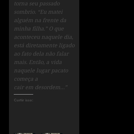
torna seu passado
sombrio. “Eu matei
alguém na frente da
minha filha.” O que
aconteceu naquele dia,
está diretamente ligado
ao fato dela não falar
mais. Então, a vida
naquele lugar pacato
começa a
cair em desordem…”
Curtir isso: