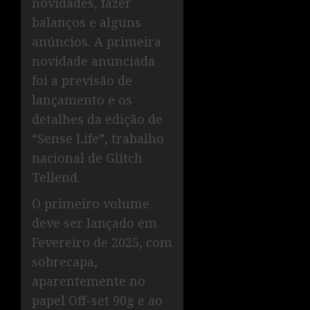
novidades, fazer
balanços e alguns
anúncios. A primeira
novidade anunciada
foi a previsão de
lançamento e os
detalhes da edição de
“Sense Life”, trabalho
nacional de Glitch
Tellend.
O primeiro volume
deve ser lançado em
Fevereiro de 2025, com
sobrecapa,
aparentemente no
papel Off-set 90g e ao