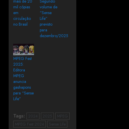
mais de 20
Segundo
mil cópias
volume de
em
“Sense
circulação
Life”
no Brasil
previsto
para
dezembro/2025
MPEG Fest
2025:
Editora
MPEG
anuncia
gashapons
para “Sense
Life”
Tags:
2024
2025
MPEG
MPEG Fest 2024
Sense Life