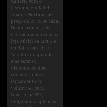
da série com o
personagem Kaleb,
Noah e Mortuus, ao
preço de R$ 79,90 cada.
Do que consta, elas
estarão disponíveis na
loja oficial da MPEG e
em lojas parceiras.
Não foi dito quando
elas estarão
disponíveis, mas
considerando o
lançamento do
volume #1 para
Fevereiro/2025,
imaginamos que elas