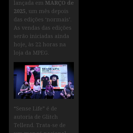
lançada em
MARÇO de
2025
, um mês depois
das edições ‘normais’.
As vendas das edições
serão iniciadas ainda
hoje, às 22 horas na
loja da MPEG.
“Sense Life” é de
autoria de Glitch
Tellend. Trata-se de