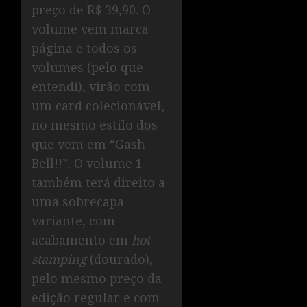
preço de R$ 39,90. O
volume vem marca
página e todos os
volumes (pelo que
entendi), virão com
um card colecionável,
no mesmo estilo dos
que vem em “Gash
Bell!!”. O volume 1
também terá direito a
uma sobrecapa
variante, com
acabamento em
hot
stamping
(dourado),
pelo mesmo preço da
edição regular e com