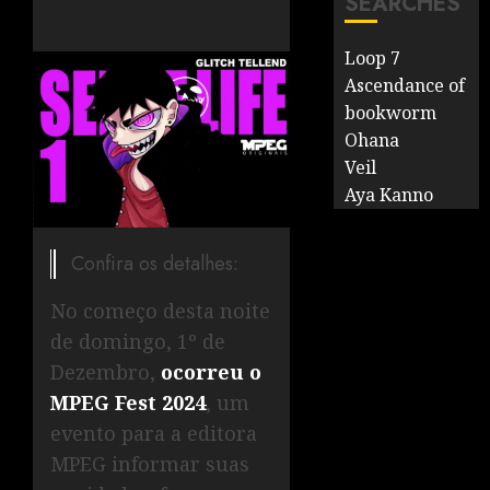
SEARCHES
Loop 7
Ascendance of
bookworm
Ohana
Veil
Aya Kanno
Confira os detalhes:
No começo desta noite
de domingo, 1º de
Dezembro,
ocorreu o
MPEG Fest 2024
, um
evento para a editora
MPEG informar suas