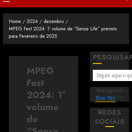
Home
2024
dezembro
MPEG Fest 2024: 1º volume de “Sense Life” previsto
para Fevereiro de 2025
PESQUISA
MPEG
Fest
Nos siga no
2024: 1º
Blue Sky
! ^^
volume
REDES
de
SOCIAIS
“Sense