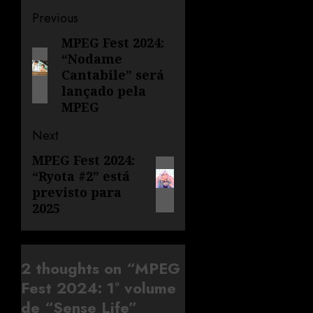
Previous
MPEG Fest 2024:
“Nodame
Cantabile” será
lançado pela
MPEG
Next
MPEG Fest 2024:
“Ryota #2” está
previsto para
2025
2 thoughts on “
MPEG
Fest 2024: 1º volume
de “Sense Life”