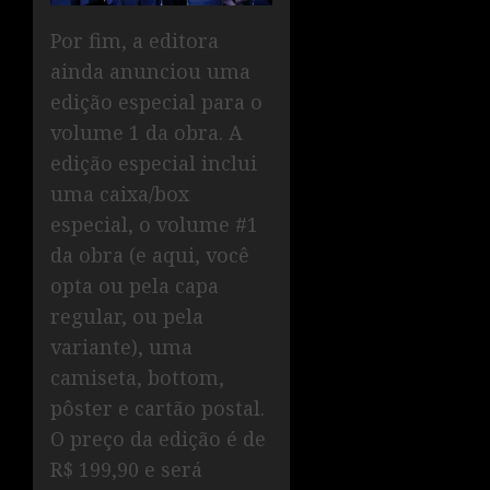
Por fim, a editora
ainda anunciou uma
edição especial para o
volume 1 da obra. A
edição especial inclui
uma caixa/box
especial, o volume #1
da obra (e aqui, você
opta ou pela capa
regular, ou pela
variante), uma
camiseta, bottom,
pôster e cartão postal.
O preço da edição é de
R$ 199,90 e será