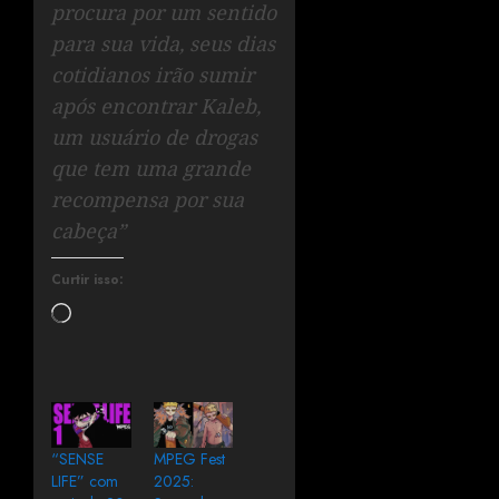
procura por um sentido
para sua vida, seus dias
cotidianos irão sumir
após encontrar Kaleb,
um usuário de drogas
que tem uma grande
recompensa por sua
cabeça”
Curtir isso:
“SENSE
MPEG Fest
LIFE” com
2025: