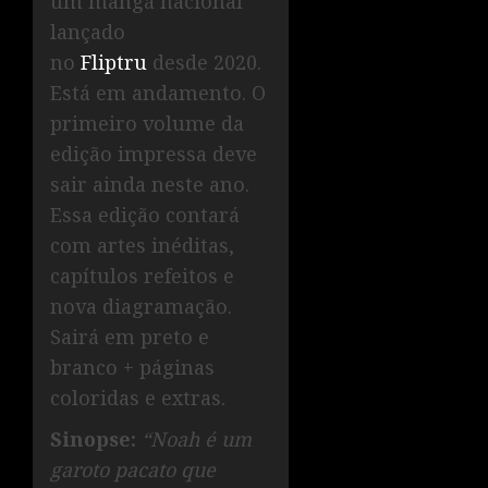
um mangá nacional
lançado
no
Fliptru
desde 2020.
Está em andamento. O
primeiro volume da
edição impressa deve
sair ainda neste ano.
Essa edição contará
com artes inéditas,
capítulos refeitos e
nova diagramação.
Sairá em preto e
branco + páginas
coloridas e extras.
Sinopse:
“Noah é um
garoto pacato que