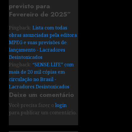
previsto para
Fevereiro de 2025
”
Pingback:
Lista com todas
obras anunciadas pela editora
MPEG e suas previsões de
lançamento - Lacradores
Desintoxicados
Pingback:
“SENSE LIFE” com
mais de 20 mil cópias em
circulação no Brasil -
Lacradores Desintoxicados
Deixe um comentário
Você precisa fazer o
login
para publicar um comentário.