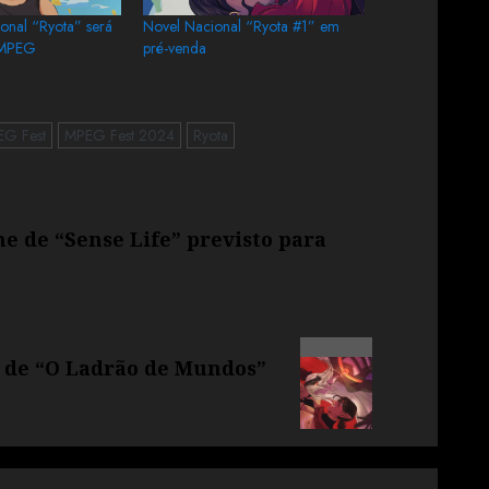
ional “Ryota” será
Novel Nacional “Ryota #1” em
a MPEG
pré-venda
G Fest
MPEG Fest 2024
Ryota
me de “Sense Life” previsto para
 de “O Ladrão de Mundos”