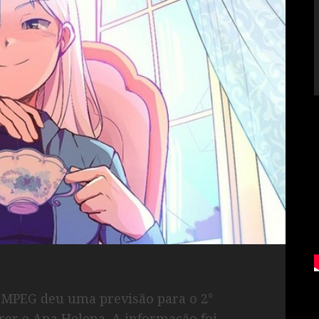
a MPEG deu uma previsão para o 2°
rer e Ana Helena. A informação foi