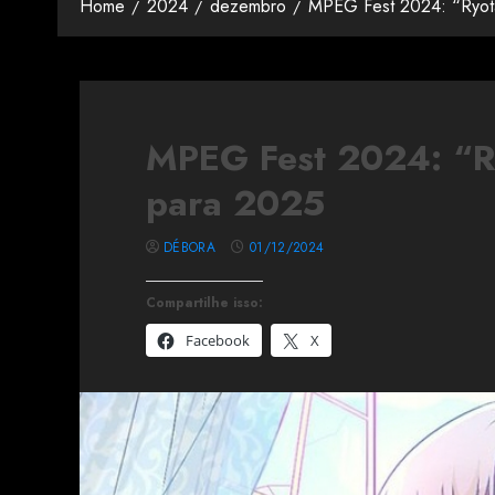
Home
2024
dezembro
MPEG Fest 2024: “Ryota
MPEG Fest 2024: “Ry
para 2025
DÉBORA
01/12/2024
Compartilhe isso:
Facebook
X