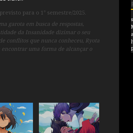
previsto para o 1° semestre/2025.
ma garota em busca de respostas,
tidade da Insanidade dizimar o seu
de conflitos que nunca conheceu, Ryota
 e encontrar uma forma de alcançar o