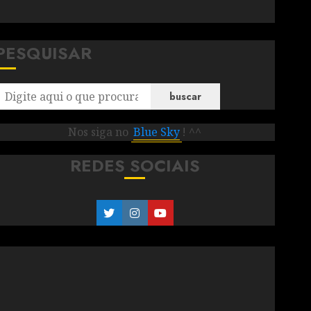
PESQUISAR
buscar
Nos siga no
Blue Sky
! ^^
REDES SOCIAIS