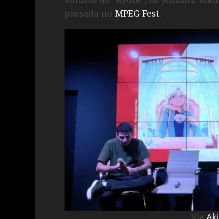
passada no
MPEG Fest
.
Via
Aki