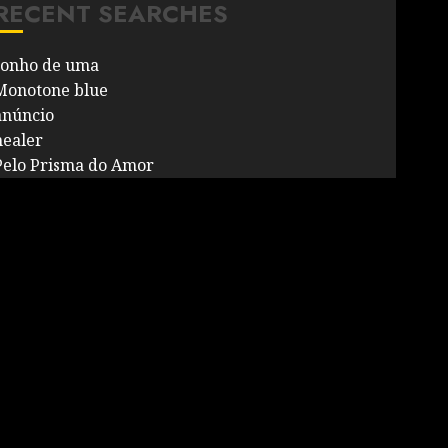
RECENT SEARCHES
sonho de uma
Monotone blue
anúncio
healer
Pelo Prisma do Amor