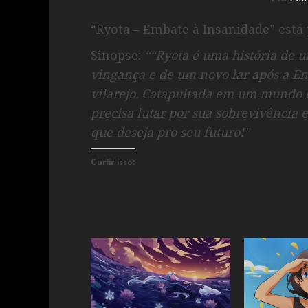
“Ryota – Embate à Insanidade” está 
Sinopse:
““Ryota é uma história de u
vingança e de um novo lar após a En
vilarejo. Catapultada em um mundo 
precisa lutar por sua sobrevivência
que deseja pro seu futuro!”
Curtir isso: