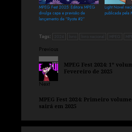
MPEG Fest 2025: Editora MPEG
Light Novel nac
divulga capa e previsão de
publicada pel
lançamento de “Ryota #2”
Tags:
2024
livro
livro nacional
MPEG
MPE
Previous
MPEG Fest 2024: 1º volu
Fevereiro de 2025
Next
MPEG Fest 2024: Primeiro volume
sairá em 2025