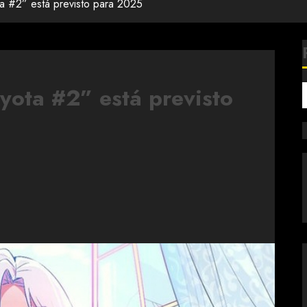
 #2” está previsto para 2025
ota #2” está previsto