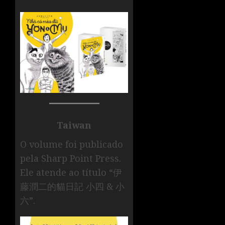
Taiwan
O volume foi publicado
pela Sharp Point Press.
Ele atende ao título “伊
藤潤二的貓日記 小四 & 小
六”.