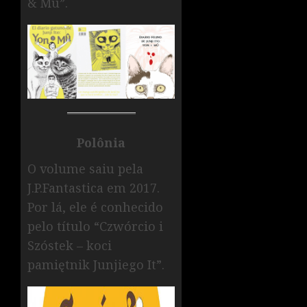
& Mû”.
Polônia
O volume saiu pela
J.P.Fantastica em 2017.
Por lá, ele é conhecido
pelo título “Czwórcio i
Szóstek – koci
pamiętnik Junjiego It”.