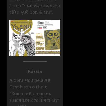
título “บันทึกน้องเหมียวขอ
งอิโต จุนจิ Yon & Mu”.
Rússia
A obra saiu pela Alt
Graph sob o título
“Кошачий дневник
Дзюндзи Ито: Ён и Му”