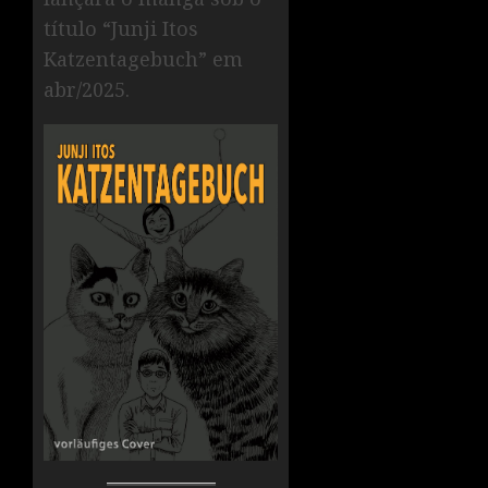
título “Junji Itos
Katzentagebuch” em
abr/2025.