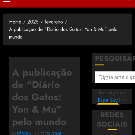
Home
2025
fevereiro
A publicação de “Diário dos Gatos: Yon & Mu” pelo
mundo
PESQUISA
A publicação
de “Diário
Nos siga no
dos Gatos:
Blue Sky
! ^^
Yon & Mu”
REDES
pelo mundo
SOCIAIS
DÉBORA
22/02/2025