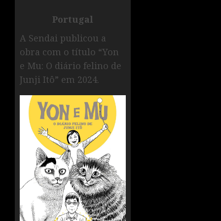
Portugal
A Sendai publicou a
obra com o título “Yon
e Mu: O diário felino de
Junji Itô” em 2024.