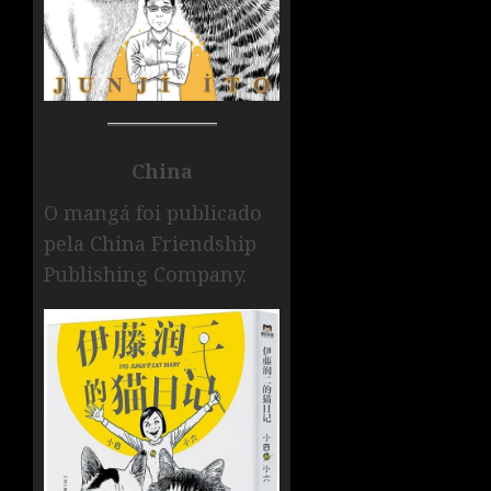
China
O mangá foi publicado
pela China Friendship
Publishing Company.