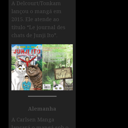
A Delcourt/Tonkam
lançou o mangá em
2015. Ele atende ao
título “Le journal des
chats de Junji Ito”.
Alemanha
A Carlsen Manga
lançará o mangá sob o