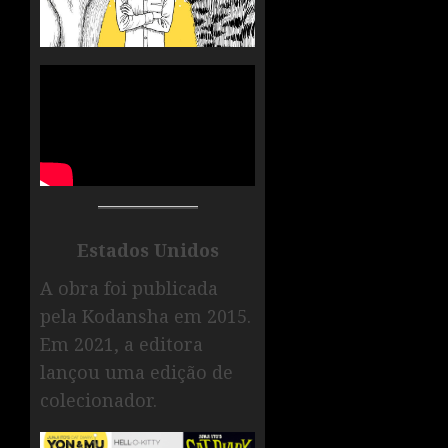
Estados Unidos
A obra foi publicada
pela Kodansha em 2015.
Em 2021, a editora
lançou uma edição de
colecionador.