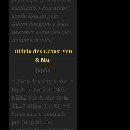
cachorros, J-kun acaba
sendo fisgado pela
fofura dos gatos e logo
descobre como eles vão
mudar sua vida.”
Diário dos Gatos: Yon
& Mu
Japão
“Diário dos Gatos: Yon &
Mu/Itou Junji no Neko
Nikki: Yon & Mu” (伊藤
潤二の猫日記よん&むー)
foi escrito e ilustrado
por Junji Ito. Foi