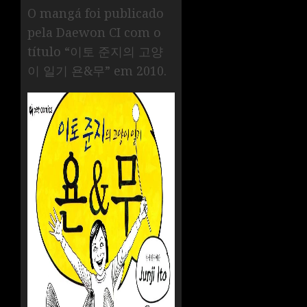
O mangá foi publicado
pela Daewon CI com o
título “이토 준지의 고양
이 일기 욘&무” em 2010.