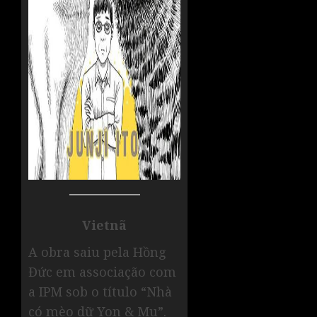
Vietnã
A obra saiu pela Hồng
Đức em associação com
a IPM sob o título “Nhà
có mèo dữ Yon & Mu”.