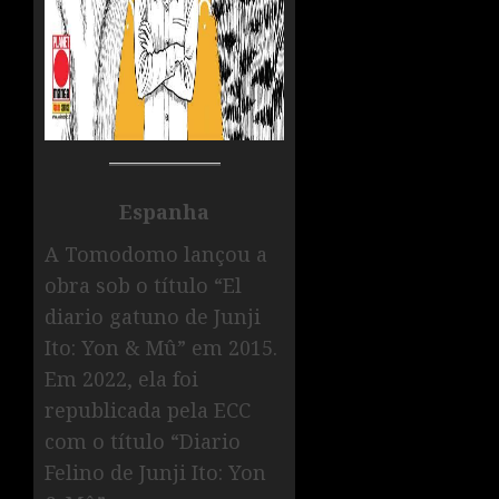
Espanha
A Tomodomo lançou a
obra sob o título “El
diario gatuno de Junji
Ito: Yon & Mû” em 2015.
Em 2022, ela foi
republicada pela ECC
com o título “Diario
Felino de Junji Ito: Yon