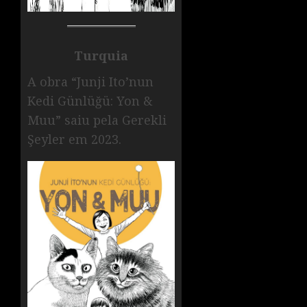
Turquia
A obra “Junji Ito’nun
Kedi Günlüğü: Yon &
Muu” saiu pela Gerekli
Şeyler em 2023.