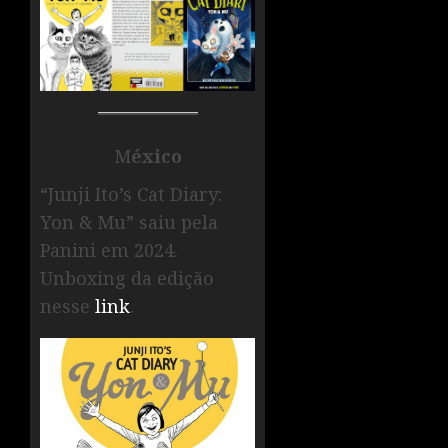
M
éxico
“Junji Ito’s Cat Diary:
Yon & Mu” saiu pela
Panini em 2024.
Unboxing da edição
nesse
link
.