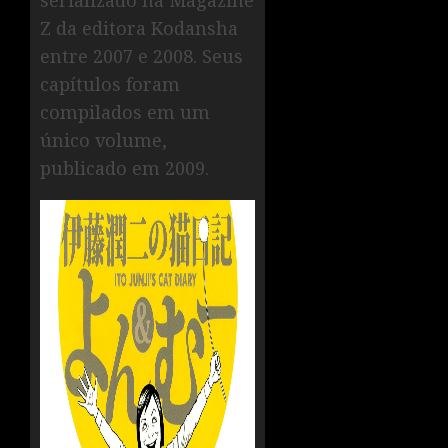
serializado na Magazine
Z da editora Kodansha
entre 2007 e 2008. Seus
capítulos foram
compilados em um
único volume,
publicado em 2009.