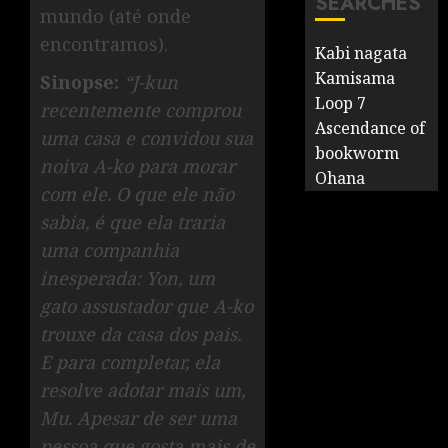
SEARCHES
mundo (até onde
encontramos).
Kabi nagata
Kamisama
Sinopse:
“‎J-kun
Loop 7
recentemente comprou
Ascendance of
uma casa e convidou sua
bookworm
noiva A-ko para morar
Ohana
com ele. O que ele não
sabia, é que ela traria
uma companhia
inesperada: Yon, um
gato assustador que A-ko
trouxe da casa dos pais.
E para completar, ela
resolve adotar mais um,
Mu. Apesar de ser uma
pessoa que gosta mais de