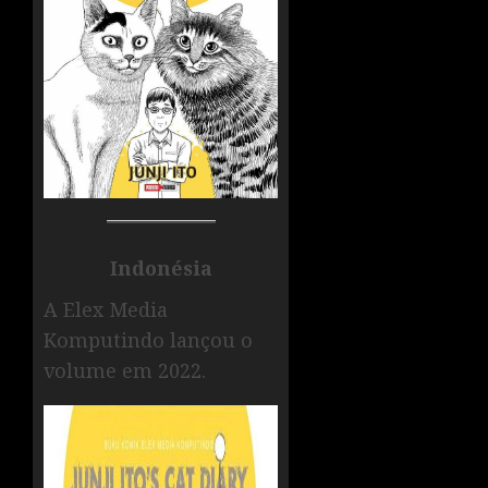
Indonésia
A Elex Media
Komputindo lançou o
volume em 2022.