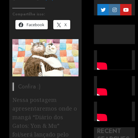
Compartilhe isso:
Facebook
X
Confira :)
Nessa postagem
apresentaremos onde o
mangá “Diário dos
Gatos: Yon & Mu”
RECENT
foi/será lançado pelo