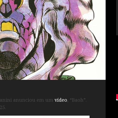
a Panini anunciou em um
vídeo
, “Baoh”.
25.