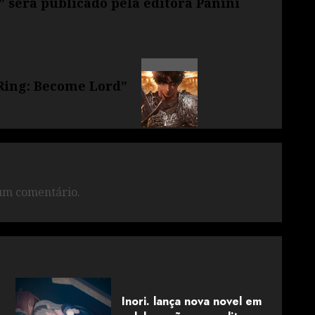
” será publicado pela editora Panini
 Ring: Become Lord”
um comentário.
Inori. lança nova novel em