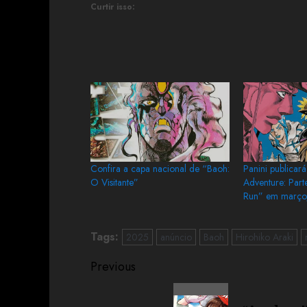
Curtir isso:
Confira a capa nacional de “Baoh:
Panini publicará
O Visitante”
Adventure: Parte
Run” em març
Tags:
2025
anúncio
Baoh
Hirohiko Araki
Previous