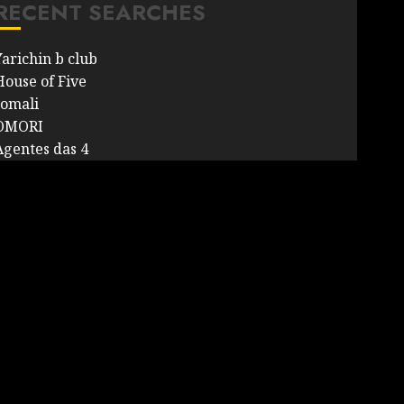
RECENT SEARCHES
Yarichin b club
House of Five
somali
OMORI
Agentes das 4