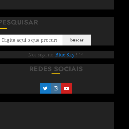
PESQUISAR
buscar
Nos siga no
Blue Sky
! ^^
REDES SOCIAIS