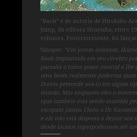
“Baoh” é de autoria de Hirohiko Ar
Jump, da editora Shueisha, entre 19
volumes. Posteriormente, foi lança
Sinopse:
“Um jovem inocente, Ikuro
Baoh implantado em seu cérebro por
parasita o torna quase imortal e lhe
uma besta realmente poderosa quand
Doress pretende usá-lo em algum ti
mundo. Mas enquanto eles o movem,
(que também está sendo mantida pela 
escapam juntos. Claro, o Dr. Kasumino
e ele não está disposto a deixar seu s
desde lacaios superpoderosos até um