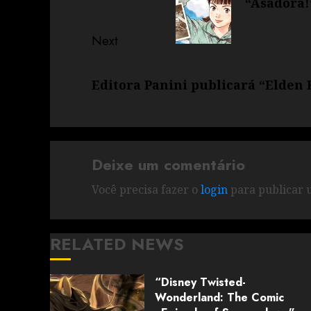
“Asadora!
Next
Editora Panini publicará “Elden
Deixe um comentário
Você precisa fazer o
login
para publicar 
RELATED NEWS
“Disney Twisted-
Wonderland: The Comic