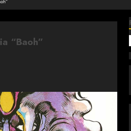
aoh”
cia “Baoh”