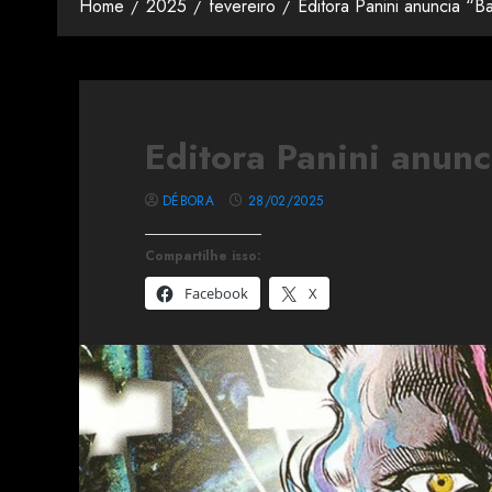
Home
2025
fevereiro
Editora Panini anuncia “B
Editora Panini anun
DÉBORA
28/02/2025
Compartilhe isso:
Facebook
X