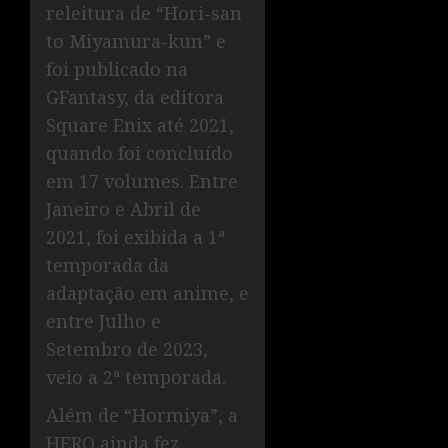
releitura de “Hori-san
to Miyamura-kun” e
foi publicado na
GFantasy, da editora
Square Enix até 2021,
quando foi concluído
em 17 volumes. Entre
Janeiro e Abril de
2021, foi exibida a 1ª
temporada da
adaptação em anime, e
entre Julho e
Setembro de 2023,
veio a 2ª temporada.
Além de “Hormiya”, a
HERO ainda fez