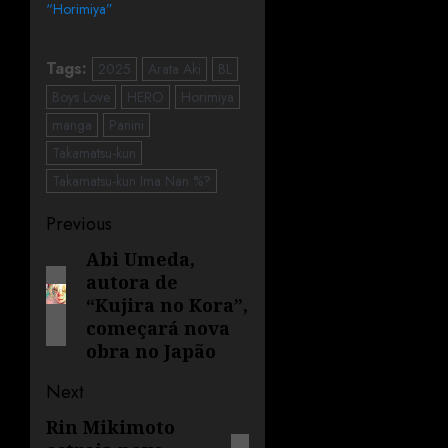
“Horimiya”
Tags:
2025
Arata Aki
BL
Boys Love
HERO
Horimiya
manga
Panini
Takamatsu-kun
Takamatsu-kun Ima Nan %?
Previous
Abi Umeda,
autora de
“Kujira no Kora”,
começará nova
obra no Japão
Next
Rin Mikimoto