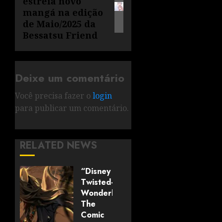
estreia novo
mangá na edição
de Maio/2025 da
Bessatsu Friend
Deixe um comentário
Você precisa fazer o
login
para publicar um comentário.
RELATED NEWS
“Disney
Twisted-
Wonderland:
The
Comic