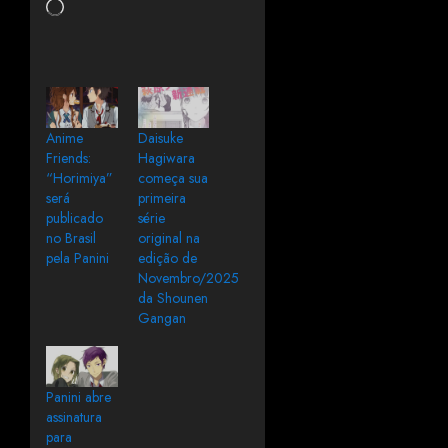
Anime
Daisuke
Friends:
Hagiwara
“Horimiya”
começa sua
será
primeira
publicado
série
no Brasil
original na
pela Panini
edição de
Novembro/2025
da Shounen
Gangan
Panini abre
assinatura
para