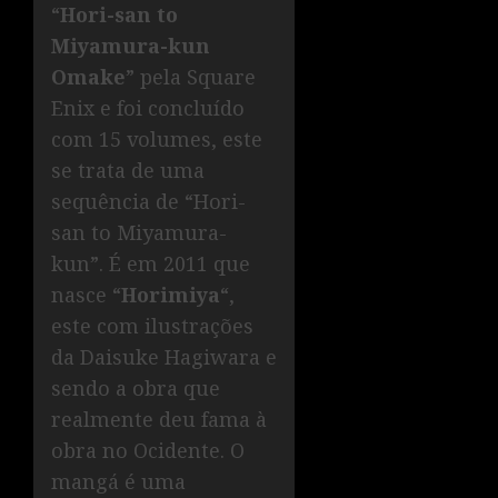
“
Hori-san to
Miyamura-kun
Omake
” pela Square
Enix e foi concluído
com 15 volumes, este
se trata de uma
sequência de “Hori-
san to Miyamura-
kun”. É em 2011 que
nasce “
Horimiya
“,
este com ilustrações
da Daisuke Hagiwara e
sendo a obra que
realmente deu fama à
obra no Ocidente. O
mangá é uma