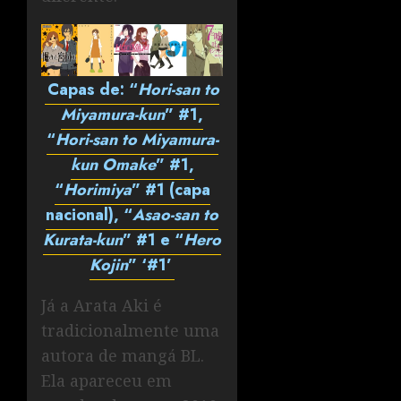
Capas de: “
Hori-san to
Miyamura-kun
” #1,
“
Hori-san to Miyamura-
kun Omake
” #1,
“
Horimiya
” #1 (capa
nacional), “
Asao-san to
Kurata-kun
” #1 e “
Hero
Kojin
” ‘#1’
Já a Arata Aki é
tradicionalmente uma
autora de mangá BL.
Ela apareceu em