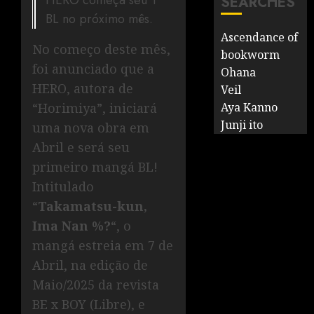
HERO começa seu 1º
SEARCHES
BL no próximo mês.
Ascendance of
No começo deste mês,
bookworm
foi anunciado que a
Ohana
HERO, autora de
Veil
“Horimiya”, iniciará
Aya Kanno
Junji ito
uma nova obra em
Abril e será seu
primeiro mangá BL!
Intitulado
“
Takamatsu-kun,
Ima Nan %?
“, o
mangá estreia em 7 de
Abril, na edição de
Maio/2025 da revista
BE x BOY (Libre), e