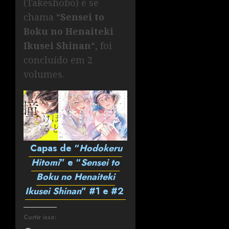
(Takeshobo) e se
chama “
Sensei to
Boku no Henaiteki
Ikusei Shinan
“, foi
concluído em 2
volumes.
Capas de “
Hodokeru
Hitomi
” e “
Sensei to
Boku no Henaiteki
Ikusei Shinan
” #1 e #2
Curtir isso: