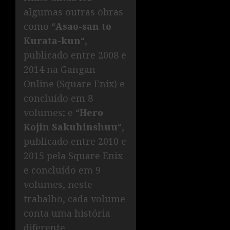
algumas outras obras
como “
Asao-san to
Kurata-kun
“,
publicado entre 2008 e
2014 na Gangan
Online (Square Enix) e
concluído em 8
volumes; e “
Hero
Kojin Sakuhinshuu
“,
publicado entre 2010 e
2015 pela Square Enix
e concluído em 9
volumes, neste
trabalho, cada volume
conta uma história
diferente.