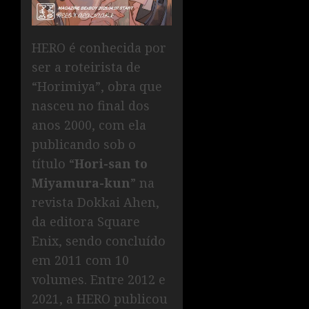
HERO é conhecida por
ser a roteirista de
“Horimiya”, obra que
nasceu no final dos
anos 2000, com ela
publicando sob o
título “
Hori-san to
Miyamura-kun
” na
revista Dokkai Ahen,
da editora Square
Enix, sendo concluído
em 2011 com 10
volumes. Entre 2012 e
2021, a HERO publicou