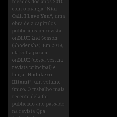
meados dos anos 2010
com o mangá “
Niai
Call, I Love You
“, uma
obra de 2 capítulos
publicados na revista
onBLUE 2nd Season
(Shodensha). Em 2018,
ela volta para a
onBLUE (dessa vez, na
revista principal) e
lança “
Hodokeru
Hitomi
“, um volume
único. O trabalho mais
recente dela foi
publicado ano passado
na revista Qpa