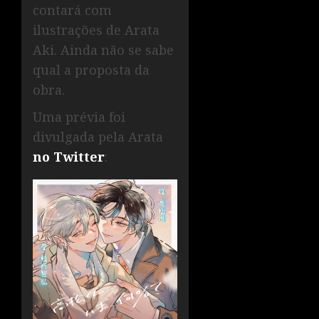
contará com
ilustrações de Arata
Aki. Ainda não se sabe
qual a proposta da
obra.
Uma prévia foi
divulgada pela Arata
no Twitter
: