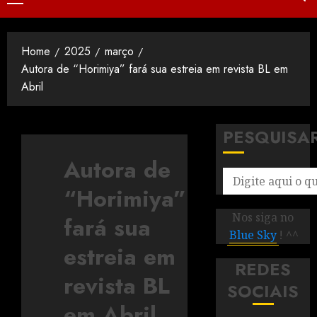
Home
2025
março
Autora de “Horimiya” fará sua estreia em revista BL em
Abril
PESQUISA
Autora de
“Horimiya”
Nos siga no
fará sua
Blue Sky
! ^^
estreia em
REDES
revista BL
SOCIAIS
em Abril