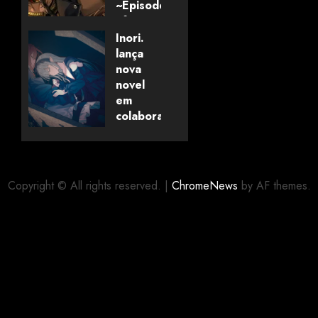
~Episode
of
Savanaclaw~”
Inori.
anunciado
lança
pela
nova
Universo
novel
dos
em
Livros
colaboração
com
editora
06/08/2026
0
alemã
Copyright © All rights reserved.
|
ChromeNews
by AF themes.
06/08/2026
0