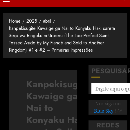
Home
2025
abril
Kanpekisugite Kawaige ga Nai to Konyaku Haki sareta
Seijo wa Ringoku ni Urareru (The Too-Perfect Saint:
Tossed Aside by My Fiancé and Sold to Another
Kingdom) #1 e #2 – Primeiras Impressões
PESQUISA
Kanpekisugite
Kawaige ga
Nos siga no
Nai to
Blue Sky
! ^^
Konyaku Haki
REDES