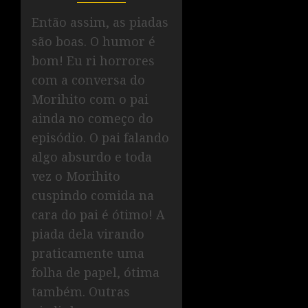
Então assim, as piadas
são boas. O humor é
bom! Eu ri horrores
com a conversa do
Morihito com o pai
ainda no começo do
episódio. O pai falando
algo absurdo e toda
vez o Morihito
cuspindo comida na
cara do pai é ótimo! A
piada dela virando
praticamente uma
folha de papel, ótima
também. Outras