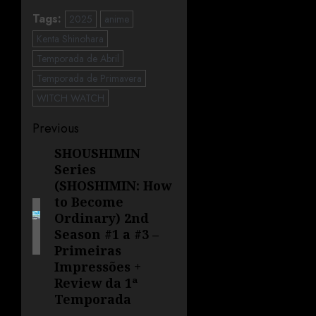
Tags:
2025
anime
Kenta Shinohara
Temporada de Abril
Temporada de Primavera
WITCH WATCH
Previous
SHOUSHIMIN
Series
(SHOSHIMIN: How
to Become
Ordinary) 2nd
Season #1 a #3 –
Primeiras
Impressões +
Review da 1ª
Temporada