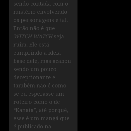
sendo contada com o
mistério envolvendo
os personagens e tal.
Então não é que
WITCH WATCH
seja
ruim. Ele está
cumprindo a ideia
base dele, mas acabou
sendo um pouco
decepcionante e
também não é como
se eu esperasse um
roteiro como o de
“Kanata”, até porquê,
esse é um mangá que
é publicado na