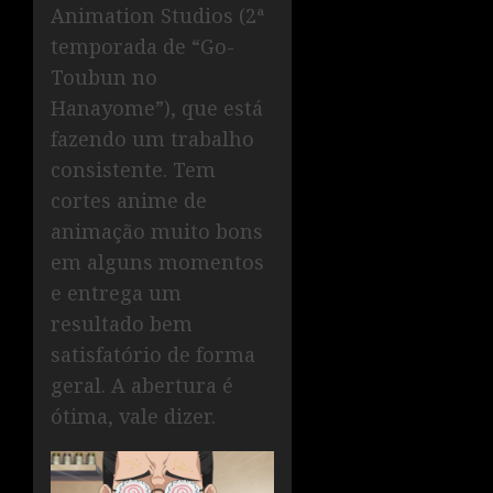
Animation Studios (2ª
temporada de “Go-
Toubun no
Hanayome”), que está
fazendo um trabalho
consistente. Tem
cortes anime de
animação muito bons
em alguns momentos
e entrega um
resultado bem
satisfatório de forma
geral. A abertura é
ótima, vale dizer.