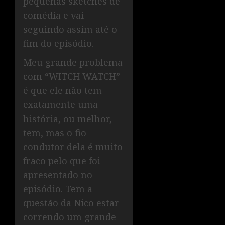
pequenas sketches de
comédia e vai
seguindo assim até o
fim do episódio.
Meu grande problema
com “WITCH WATCH”
é que ele não tem
exatamente uma
história, ou melhor,
tem, mas o fio
condutor dela é muito
fraco pelo que foi
apresentado no
episódio. Tem a
questão da Nico estar
correndo um grande