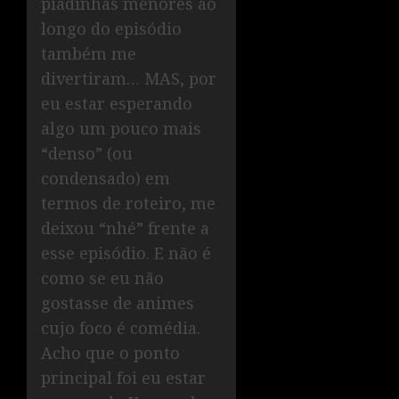
piadinhas menores ao
longo do episódio
também me
divertiram… MAS, por
eu estar esperando
algo um pouco mais
“denso” (ou
condensado) em
termos de roteiro, me
deixou “nhé” frente a
esse episódio. E não é
como se eu não
gostasse de animes
cujo foco é comédia.
Acho que o ponto
principal foi eu estar