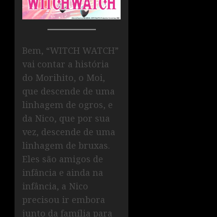
Bem, “WITCH WATCH”
vai contar a história
do Morihito, o Moi,
que descende de uma
linhagem de ogros, e
da Nico, que por sua
vez, descende de uma
linhagem de bruxas.
Eles são amigos de
infância e ainda na
infância, a Nico
precisou ir embora
junto da família para