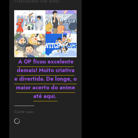
continuo ou não.
A OP ficou excelente
demais! Muito criativa
e divertida. De longe, o
maior acerto do anime
até aqui.
Curtir isso: