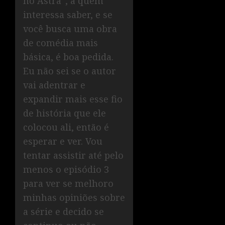
no Astra”, a quem
interessa saber, e se
você busca uma obra
de comédia mais
básica, é boa pedida.
Eu não sei se o autor
vai adentrar e
expandir mais esse fio
de história que ele
colocou ali, então é
esperar e ver. Vou
tentar assistir até pelo
menos o episódio 3
para ver se melhoro
minhas opiniões sobre
a série e decido se