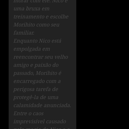
morar com ele. Nico é
uma bruxa em
treinamento e escolhe
Morihito como seu
familiar.
Enquanto Nico está
empolgada em
reencontrar seu velho
amigo e paixão do
passado, Morihito é
encarregado com a
perigosa tarefa de
protegê-la de uma
calamidade anunciada.
Entre o caos
imprevisível causado