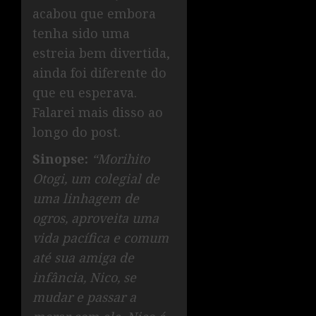
acabou que embora
tenha sido uma
estreia bem divertida,
ainda foi diferente do
que eu esperava.
Falarei mais disso ao
longo do post.
Sinopse:
“Morihito
Otogi, um colegial de
uma linhagem de
ogros, aproveita uma
vida pacífica e comum
até sua amiga de
infância, Nico, se
mudar e passar a