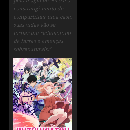
pela magia de Nico e o
constrangimento de
compartilhar uma casa,
suas vidas vão se
tornar um redemoinho
de farras e ameaças
sobrenaturais.”