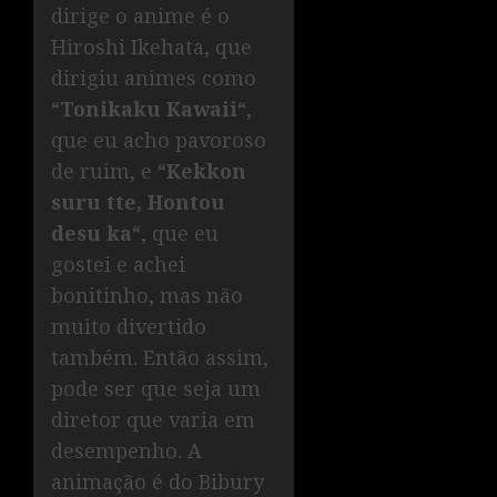
dirige o anime é o
Hiroshi Ikehata, que
dirigiu animes como
“
Tonikaku Kawaii
“,
que eu acho pavoroso
de ruim, e “
Kekkon
suru tte, Hontou
desu ka
“, que eu
gostei e achei
bonitinho, mas não
muito divertido
também. Então assim,
pode ser que seja um
diretor que varia em
desempenho. A
animação é do Bibury