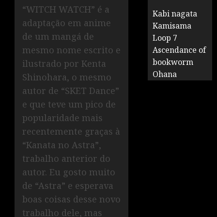
“WITCH WATCH” é a
Kabi nagata
adaptação em anime
Kamisama
de um mangá de
Loop 7
mesmo nome escrito e
Ascendance of
bookworm
ilustrado por Kenta
Ohana
Shinohara, o mesmo
autor de “SKET Dance”
e que teve um pico de
popularidade mais
recentemente graças à
“Kanata no Astra”,
trabalho anterior do
autor. Eu gosto muito
de “Astra” e esperava
boas coisas desse novo
trabalho dele, mas