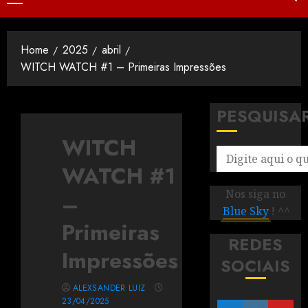
Home
2025
abril
WITCH WATCH #1 – Primeiras Impressões
PESQUISA
WITCH
WATCH #1
Nos siga no
–
Blue Sky
! ^^
Primeiras
REDES
Impressões
SOCIAIS
ALEXSANDER LUIZ
23/04/2025