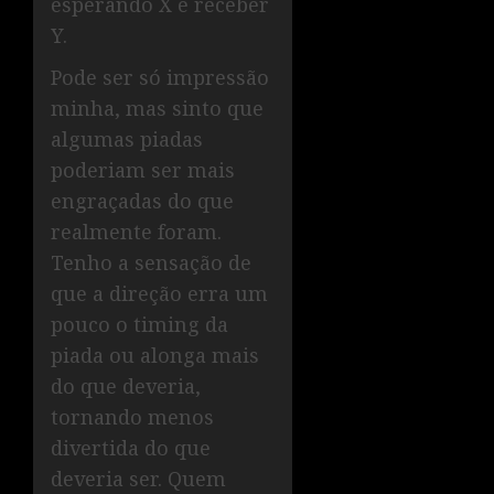
esperando X e receber
Y.
Pode ser só impressão
minha, mas sinto que
algumas piadas
poderiam ser mais
engraçadas do que
realmente foram.
Tenho a sensação de
que a direção erra um
pouco o timing da
piada ou alonga mais
do que deveria,
tornando menos
divertida do que
deveria ser. Quem