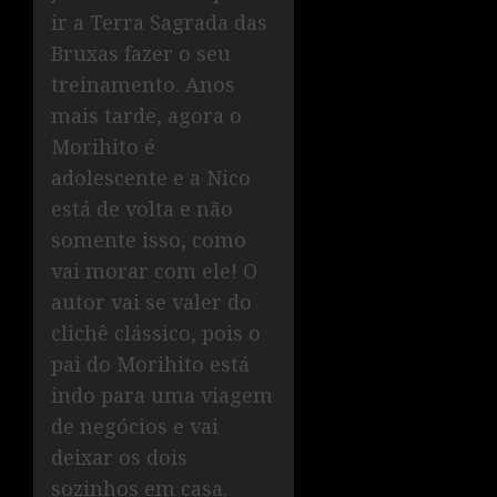
ir a Terra Sagrada das
Bruxas fazer o seu
treinamento. Anos
mais tarde, agora o
Morihito é
adolescente e a Nico
está de volta e não
somente isso, como
vai morar com ele! O
autor vai se valer do
clichê clássico, pois o
pai do Morihito está
indo para uma viagem
de negócios e vai
deixar os dois
sozinhos em casa.