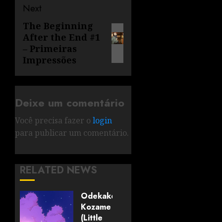
Next
The Beginning
After the End #1
– Primeiras
Impressões
Deixe um comentário
Você precisa fazer o
login
para publicar um comentário.
RELATED NEWS
Odekake
Kozame
(Little