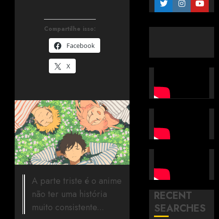
Compartilhe isso:
Facebook
X
A parte triste é o anime
não ter uma história
RECENT
muito consistente...
SEARCHES