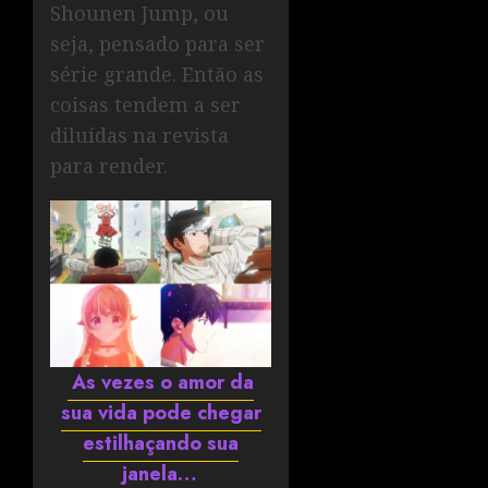
Shounen Jump, ou
seja, pensado para ser
série grande. Então as
coisas tendem a ser
diluídas na revista
para render.
As vezes o amor da
sua vida pode chegar
estilhaçando sua
janela…