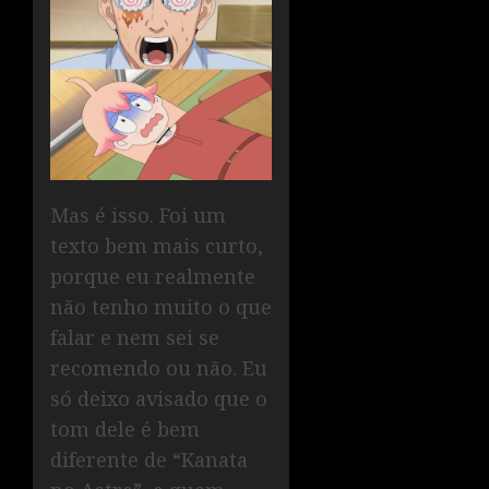
Mas é isso. Foi um
texto bem mais curto,
porque eu realmente
não tenho muito o que
falar e nem sei se
recomendo ou não. Eu
só deixo avisado que o
tom dele é bem
diferente de “Kanata