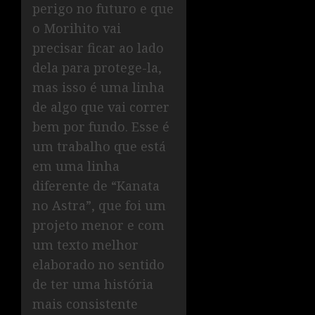
perigo no futuro e que
o Morihito vai
precisar ficar ao lado
dela para protege-la,
mas isso é uma linha
de algo que vai correr
bem por fundo. Esse é
um trabalho que está
em uma linha
diferente de “Kanata
no Astra”, que foi um
projeto menor e com
um texto melhor
elaborado no sentido
de ter uma história
mais consistente