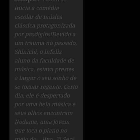
inicia a comédia
escolar de música
clássica protagonizada
por prodígios!Devido a
um trauma no passado,
Shinichi, o infeliz
aluno da faculdade de
música, estava prestes
a largar o seu sonho de
se tornar regente. Certo
dia, ele é despertado
por uma bela música e
seus olhos encontram
Nodame, uma jovem
que toca o piano no
meio do… lixo…?! Será