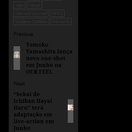
capa
manga
mercado nacional
MPEG
Nodame Cantabile
Pré-venda
Previous
Tomoko
Yamashita lança
novo one-shot
em Junho na
OUR FEEL
Next
“Sekai de
Ichiban Hayai
Haru” terá
adaptação em
live-action em
Junho