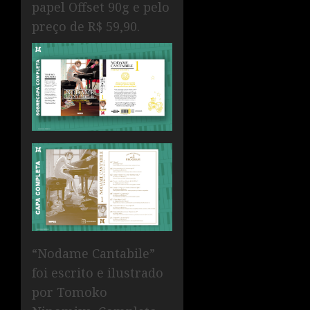
papel Offset 90g e pelo
preço de R$ 59,90.
“Nodame Cantabile”
foi escrito e ilustrado
por Tomoko