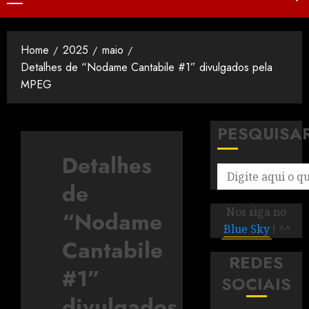
Home
2025
maio
Detalhes de “Nodame Cantabile #1” divulgados pela
MPEG
PESQUISA
Detalhes
de
Nos siga no
“Nodame
Blue Sky
! ^^
Cantabile
REDES
#1”
SOCIAIS
divulgados