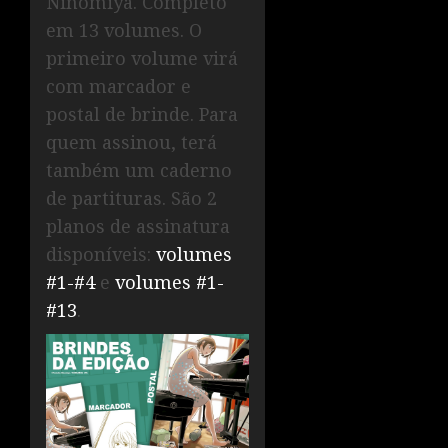
Ninomiya. Completo
em 13 volumes. O
primeiro volume virá
com marcador e
postal de brinde. Para
quem assinou, terá
também um caderno
de partituras. São 2
planos de assinatura
disponíveis:
volumes
#1-#4
e
volumes #1-
#13
.