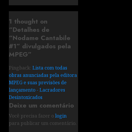
1 thought on
“
Detalhes de
“Nodame Cantabile
#1” divulgados pela
MPEG
”
Pingback:
Lista com todas
obras anunciadas pela editora
MPEG e suas previsões de
lançamento - Lacradores
Desintoxicados
Deixe um comentário
Você precisa fazer o
login
para publicar um comentário.