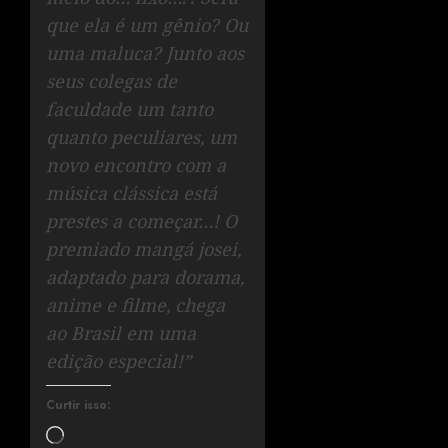
que ela é um gênio? Ou
uma maluca? Junto aos
seus colegas de
faculdade um tanto
quanto peculiares, um
novo encontro com a
música clássica está
prestes a começar…! O
premiado mangá josei,
adaptado para dorama,
anime e filme, chega
ao Brasil em uma
edição especial!”
Curtir isso: