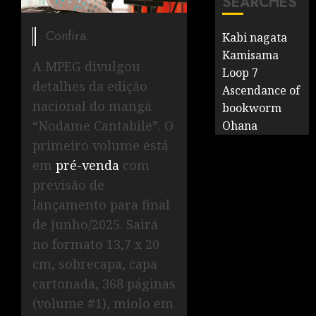
SEARCHES
Confira.
Kabi nagata
Kamisama
A MPEG divulgou
Loop 7
detalhes da edição
Ascendance of
nacional do mangá
bookworm
“Nodame Cantabile”. O
Ohana
primeiro volume está
em
pré-venda
com
previsão de
lançamento para final
de junho/2025. Sairá
no formato 13,7 x 20
cm, sobrecapa, capa
cartonada, 368 páginas
(volume #1), miolo em