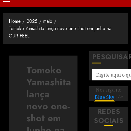
Home
2025
maio
Tomoko Yamashita lança novo one-shot em Junho na
OUR FEEL
PESQUISA
Tomoko
Yamashita
Nos siga no
lança
Blue Sky
! ^^
novo one-
REDES
shot em
SOCIAIS
Junho na