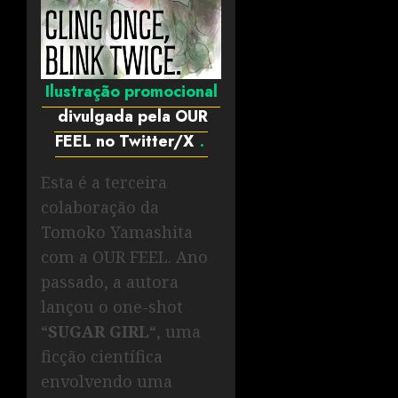
Ilustração promocional
divulgada pela OUR
FEEL no Twitter/X
.
Esta é a terceira
colaboração da
Tomoko Yamashita
com a OUR FEEL. Ano
passado, a autora
lançou o one-shot
“
SUGAR GIRL
“, uma
ficção científica
envolvendo uma