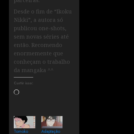
parceiras.
Desde o fim de “Ikoku
Nikki”, a autora só
publicou one-shots,
sem novas séries até
então. Recomendo
enormemente que
conheçam o trabalho
da mangaka ^^
Curtir isso:
Tomoko
Adaptação