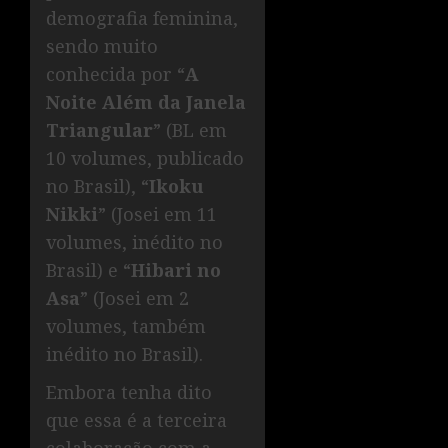
demografia feminina,
sendo muito
conhecida por “
A
Noite Além da Janela
Triangular
” (BL em
10 volumes, publicado
no Brasil), “
Ikoku
Nikki
” (Josei em 11
volumes, inédito no
Brasil) e “
Hibari no
Asa
” (Josei em 2
volumes, também
inédito no Brasil).
Embora tenha dito
que essa é a terceira