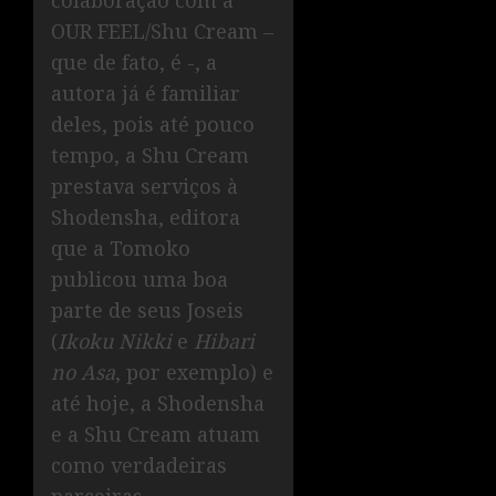
colaboração com a
OUR FEEL/Shu Cream –
que de fato, é -, a
autora já é familiar
deles, pois até pouco
tempo, a Shu Cream
prestava serviços à
Shodensha, editora
que a Tomoko
publicou uma boa
parte de seus Joseis
(
Ikoku Nikki
e
Hibari
no Asa
, por exemplo) e
até hoje, a Shodensha
e a Shu Cream atuam
como verdadeiras