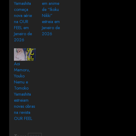
Yamashita
em anime
começa
de “Ikoku
nova série
Nikki”
na OUR
estreia em
FEEL em
Janeiro de
Janeiro de
2026
2026
Aoi
Mamoru,
Youko
Nemu e
Tomoko
Yamashita
estreiam
novas obras
na revista
OUR FEEL