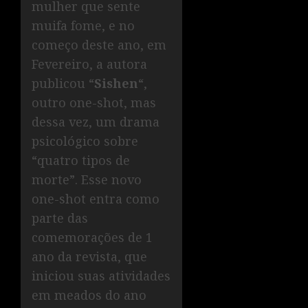
mulher que sente
muifa fome, e no
começo deste ano, em
Fevereiro, a autora
publicou “
Sishen
“,
outro one-shot, mas
dessa vez, um drama
psicológico sobre
“quatro tipos de
morte”. Esse novo
one-shot entra como
parte das
comemorações de 1
ano da revista, que
iniciou suas atividades
em meados do ano