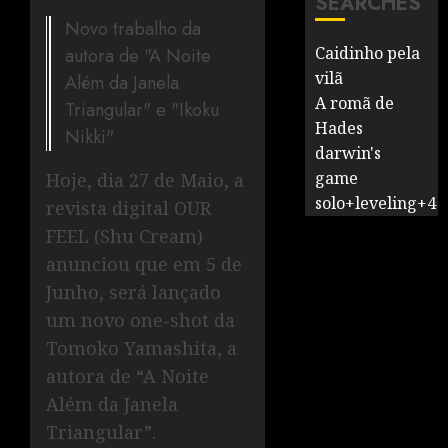
SEARCHES
Novo trabalho da
Caidinho pela
autora de "A Noite
vilã
Além da Janela
A romã de
Triangular" e "Ikoku
Hades
Nikki"
darwin's
game
Hoje, dia 27 de Maio, a
solo+leveling+4
revista digital OUR
FEEL (Shu Cream)
anunciou que em 5 de
Junho, será lançado
um novo one-shot da
Tomoko Yamashita, a
autora de “A Noite
Além da Janela
Triangular”.