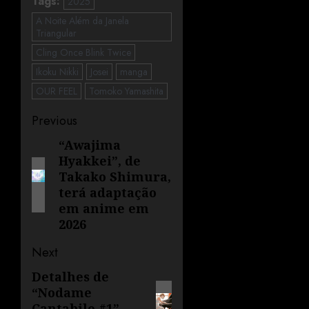
Tags:
2025
A Noite Além da Janela
Triangular
Cling Once Blink Twice
Ikoku Nikki
Josei
manga
OUR FEEL
Tomoko Yamashita
Previous
“Awajima
Hyakkei”, de
Takako Shimura,
terá adaptação
em anime em
2026
Next
Detalhes de
“Nodame
Cantabile #1”