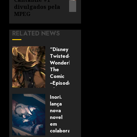
divulgados pela
MPEG
RELATED NEWS
“Disney
Twisted-
Wonderland:
The
Comic
~Episode
of
Savanaclaw~”
Inori.
anunciado
lança
pela
nova
Universo
novel
dos
em
Livros
colaboração