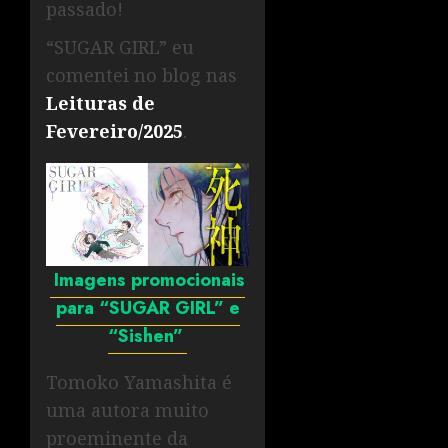
passado!
“SUGAR GIRL” eu
comentei no blog nas
Leituras de
Fevereiro/2025
.
Imagens promocionais
para “SUGAR GIRL” e
“Sishen”
Tomoko Yamashita é
uma autora muito
proeminente da