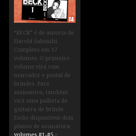
“BECK” é de autoria de
Harold Sakuishi.
Completo em 17
volumes. O primeiro
volume virá com
marcador e postal de
brindes. Para
assinantes, também
virá uma palheta de
guitarra de brinde.
Estão disponíveis dois
planos de assinatura:
volumes #1-#5
e