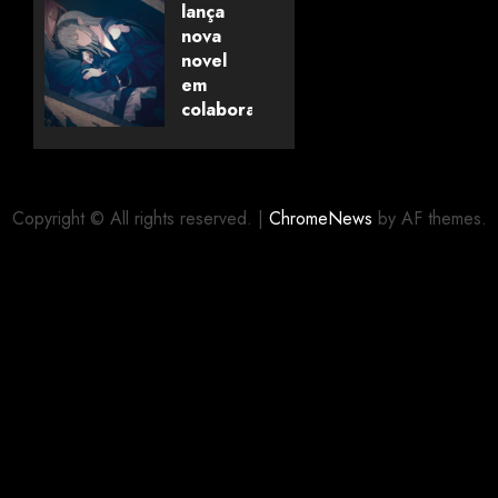
anunciado
lança
pela
nova
Universo
novel
dos
em
Livros
colaboração
com
editora
06/08/2026
0
alemã
Copyright © All rights reserved.
|
ChromeNews
by AF themes.
06/08/2026
0