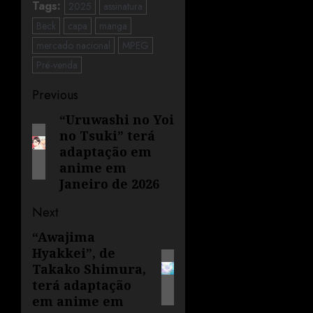
Tags:
2025
assinatura
Beck
capa
manga
mercado nacional
MPEG
Pré-venda
Previous
“Uruwashi no Yoi
no Tsuki” terá
adaptação em
anime em
Janeiro de 2026
Next
“Awajima
Hyakkei”, de
Takako Shimura,
terá adaptação
em anime em