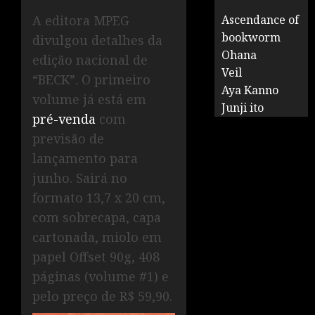
A editora MPEG
Ascendance of
bookworm
divulgou detalhes da
Ohana
edição nacional de
Veil
“BECK”. O primeiro
Aya Kanno
volume já está em
Junji ito
pré-venda
com
previsão de
lançamento para
junho. Sairá no
formato 13,7 x 20 cm,
com sobrecapa, capa
cartonada, miolo em
papel Offset 90g, 408
páginas (volume #1) e
pelo preço de R$ 59,90.