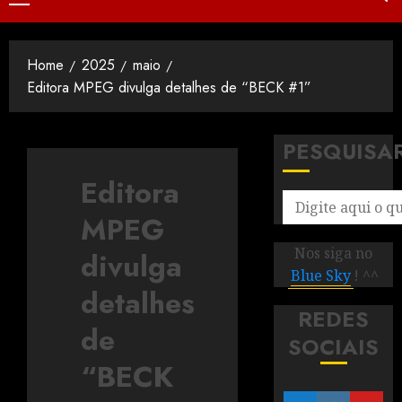
Home
2025
maio
Editora MPEG divulga detalhes de “BECK #1”
PESQUISA
Editora
MPEG
Nos siga no
divulga
Blue Sky
! ^^
detalhes
REDES
de
SOCIAIS
“BECK