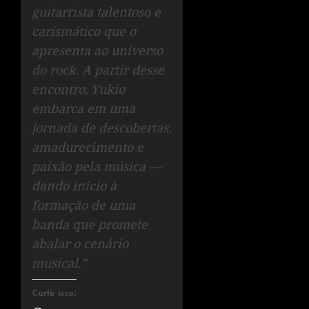
guitarrista talentoso e
carismático que o
apresenta ao universo
do rock. A partir desse
encontro, Yukio
embarca em uma
jornada de descobertas,
amadurecimento e
paixão pela música —
dando início à
formação de uma
banda que promete
abalar o cenário
musical.”
Curtir isso: