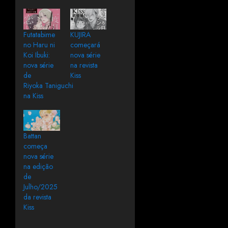
Futatabime
KUJIRA
no Haru ni
começará
Koi Ibuki:
nova série
nova série
na revista
de
Kiss
Riyoka Taniguchi
na Kiss
Battan
começa
nova série
na edição
de
Julho/2025
da revista
Kiss