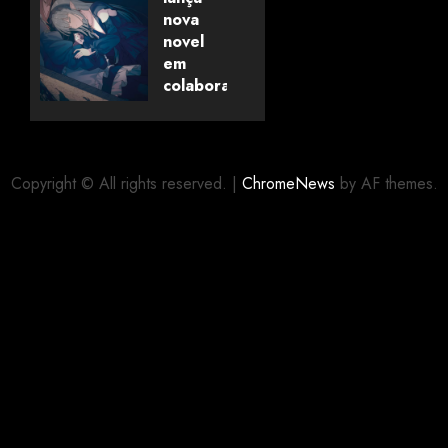
pela
nova
Universo
novel
dos
em
Livros
colaboração
com
editora
06/08/2026
0
alemã
Copyright © All rights reserved.
|
ChromeNews
by AF themes.
06/08/2026
0