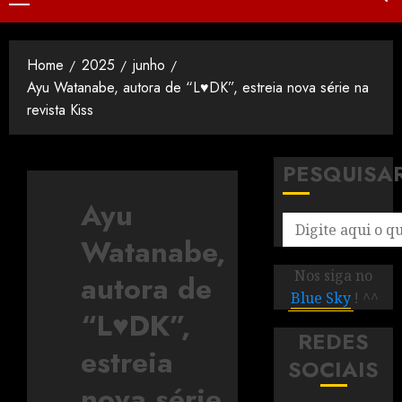
Home
2025
junho
Ayu Watanabe, autora de “L♥DK”, estreia nova série na
revista Kiss
PESQUISA
Ayu
Watanabe,
Nos siga no
autora de
Blue Sky
! ^^
“L♥DK”,
REDES
estreia
SOCIAIS
nova série