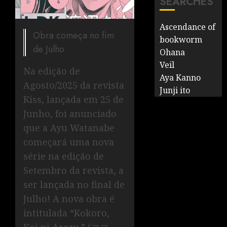
SEARCHES
Ascendance of
Obra começa no fim
bookworm
de Julho
Ohana
Veil
Na edição de
Aya Kanno
Agosto/2025 da revista
Junji ito
Kiss, lançada em 25 de
Junho, foi anunciado
que a Ayu Watanabe
começará uma nova
série na edição de
Setembro da revista, a
ser lançada no final de
Julho! A nova obra é
intitulada “Kokoro,
Koi ni Arazu.” (ココ