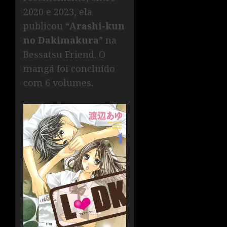
2020 e 2023, ela
publicou “
Arashi-kun
no Dakimakura
” na
Bessatsu Friend. O
mangá foi concluído
com 6 volumes.