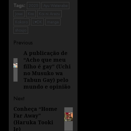
Tags:
2025
Ayu Watanabe
Josei
Kiss
Koi ni Arazu
Kokoro
L♥DK
manga
shoujo
Previous
A publicação de
“Acho que meu
filho é gay” (Uchi
no Musuko wa
Tabun Gay) pelo
mundo e opinião
Next
Conheça “Home
Far Away”
(Haruka Tooki
Ie)