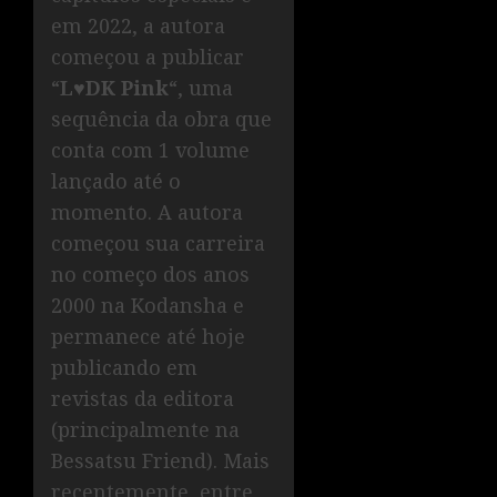
em 2022, a autora
começou a publicar
“
L♥DK Pink
“, uma
sequência da obra que
conta com 1 volume
lançado até o
momento. A autora
começou sua carreira
no começo dos anos
2000 na Kodansha e
permanece até hoje
publicando em
revistas da editora
(principalmente na
Bessatsu Friend). Mais
recentemente, entre