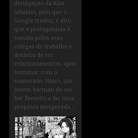
divulgação da Kiss
(abaixo), pelo que o
Google traduz, é dito
que a protagonista é
temida pelos seus
colegas de trabalho e
desistiu de ter
relacionamentos, após
terminar com o
namorado. Nisso, um
jovem barman do sei
bar favorito a faz uma
proposta inesperada…