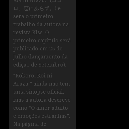
ロ、恋にあらず。) e
será o primeiro
trabalho da autora na
revista Kiss. O
primeiro capítulo será
publicado em 25 de
Julho (lançamento da
edição de Setembro).
“Kokoro, Koi ni
Arazu.” ainda não tem
uma sinopse oficial,
mas a autora descreve
como “O amor adulto
e emoções estranhas”.
Na página de