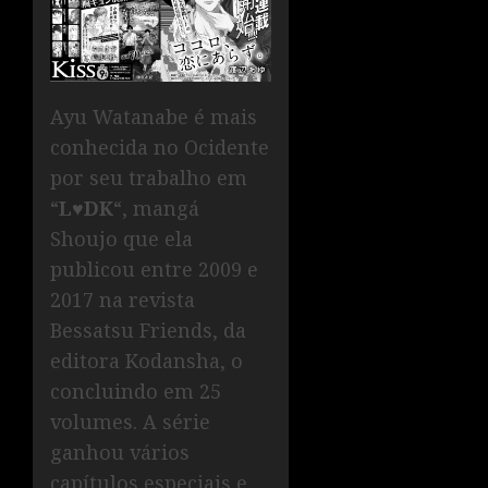
Ayu Watanabe é mais
conhecida no Ocidente
por seu trabalho em
“
L♥DK
“, mangá
Shoujo que ela
publicou entre 2009 e
2017 na revista
Bessatsu Friends, da
editora Kodansha, o
concluindo em 25
volumes. A série
ganhou vários
capítulos especiais e