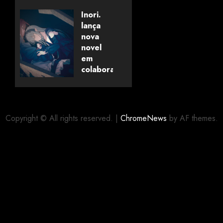
of
Savanaclaw~”
Inori.
anunciado
lança
pela
nova
Universo
novel
dos
em
Livros
colaboração
com
editora
06/08/2026
0
alemã
Copyright © All rights reserved.
|
ChromeNews
by AF themes.
06/08/2026
0