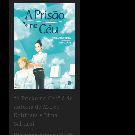
“A Prisão no Céu” é de
autoria de Marco
Kohinata e Mina
Sakurai.