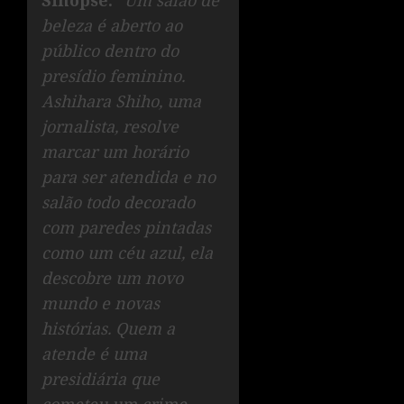
Sinopse:
“Um salão de
beleza é aberto ao
público dentro do
presídio feminino.
Ashihara Shiho, uma
jornalista, resolve
marcar um horário
para ser atendida e no
salão todo decorado
com paredes pintadas
como um céu azul, ela
descobre um novo
mundo e novas
histórias. Quem a
atende é uma
presidiária que