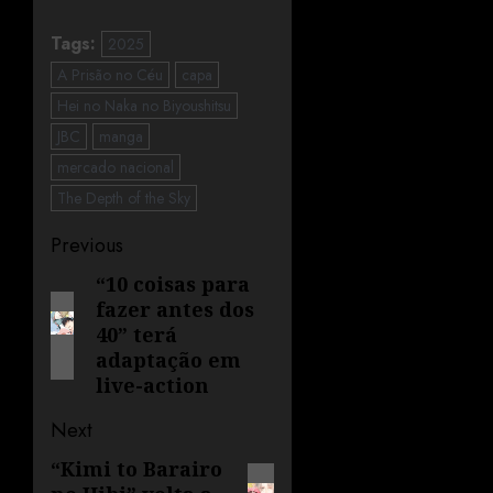
Tags:
2025
A Prisão no Céu
capa
Hei no Naka no Biyoushitsu
JBC
manga
mercado nacional
The Depth of the Sky
Previous
“10 coisas para
fazer antes dos
40” terá
adaptação em
live-action
Next
“Kimi to Barairo