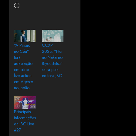
“A Prisão
CCXP
no Céu”
2023: “Hei
terá
no Naka no
adaptação
Biyoushitsu”
em série
sairá pela
live-action
editora JBC
em Agosto
no Japão
Principais
informações
da JBC Live
#27