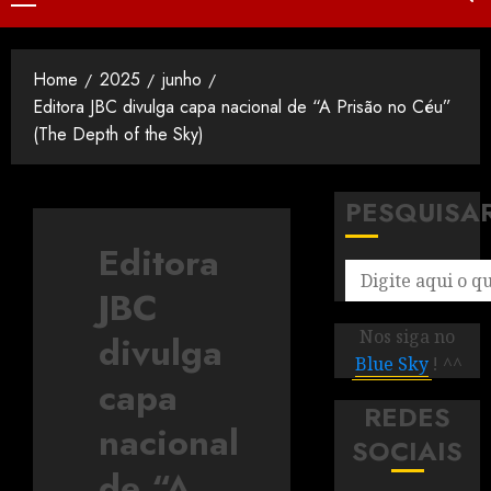
Home
2025
junho
Editora JBC divulga capa nacional de “A Prisão no Céu”
(The Depth of the Sky)
PESQUISA
Editora
JBC
Nos siga no
divulga
Blue Sky
! ^^
capa
REDES
nacional
SOCIAIS
de “A