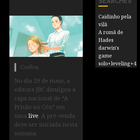
SEARCHES
Caidinho pela
vilã
A romã de
Hades
darwin's
game
solo+leveling+4
Confira.
No dia 29 de maio, a
editora JBC divulgou a
capa nacional de “A
Prisão no Céu” em
uma
live
. A pré-venda
deve ser iniciada nesta
semana.