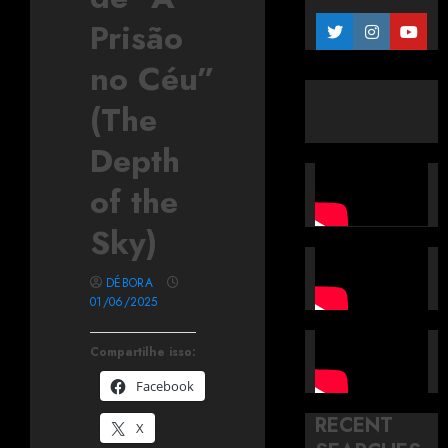
Prisão
no Céu”
(The
Depth
of the
Sky)
DÉBORA
01/06/2025
Compartilhe isso:
Facebook
RECENT
X