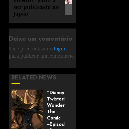
no Hibi” volta a
ser publicado no
Japão
Deixe um comentário
Você precisa fazer o
login
para publicar um comentário.
RELATED NEWS
“Disney
Twisted-
Wonderland:
The
Comic
~Episode