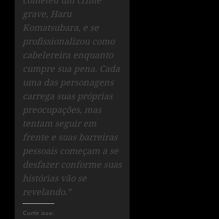
cometeu um crime
grave, Haru
Komatsubara, e se
profissionalizou como
cabelereira enquanto
cumpre sua pena. Cada
uma das personagens
carrega suas próprias
preocupações, mas
tentam seguir em
frente e suas barreiras
pessoais começam a se
desfazer conforme suas
histórias vão se
revelando.”
Curtir isso: