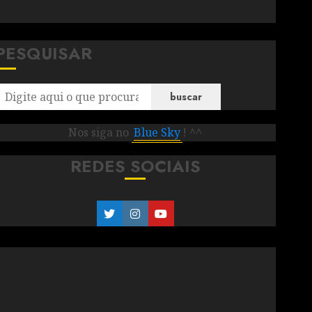
PESQUISAR
buscar
Nos siga no
Blue Sky
! ^^
REDES SOCIAIS