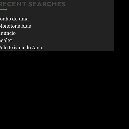
RECENT SEARCHES
sonho de uma
Monotone blue
anúncio
healer
Pelo Prisma do Amor