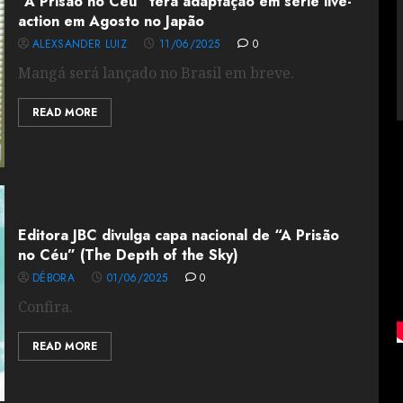
“A Prisão no Céu” terá adaptação em série live-
action em Agosto no Japão
ALEXSANDER LUIZ
11/06/2025
0
Mangá será lançado no Brasil em breve.
READ MORE
Editora JBC divulga capa nacional de “A Prisão
no Céu” (The Depth of the Sky)
DÉBORA
01/06/2025
0
Confira.
READ MORE