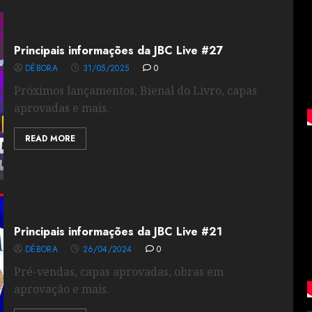
Principais informações da JBC Live #27
DÉBORA
31/05/2025
0
Próximos lançamentos, Bienal do Livro, capas
aprovadas e mais.
READ MORE
Principais informações da JBC Live #21
DÉBORA
26/04/2024
0
Pré-vendas, capas aprovadas, obras em
aprovação e mais.