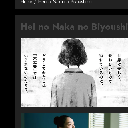
Home
Hei no Naka no Biyoushitsu
Hei no Naka no Biyoushi