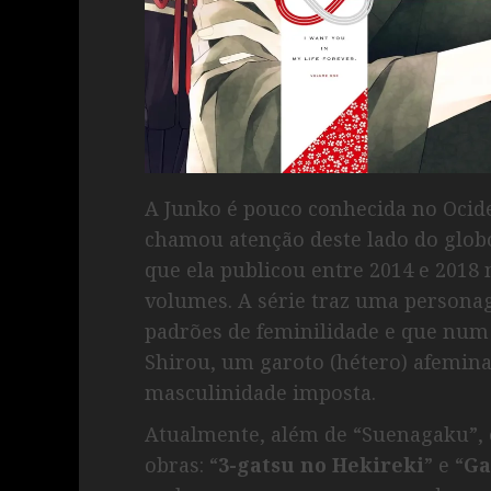
A Junko é pouco conhecida no Ocid
chamou atenção deste lado do glo
que ela publicou entre 2014 e 2018
volumes. A série traz uma persona
padrões de feminilidade e que num 
Shirou, um garoto (hétero) afemina
masculinidade imposta.
Atualmente, além de “Suenagaku”, 
obras: “
3-gatsu no Hekireki
” e “
Ga