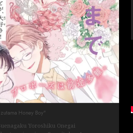
Mizutama Honey Boy"
“Suenagaku Yoroshiku Onegai