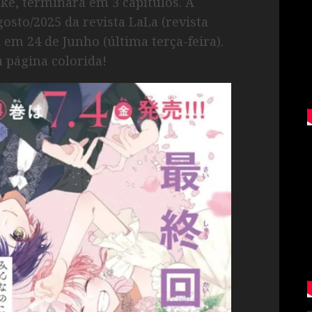
ke, terminará em 3 capítulos. A
osto/2025 da revista LaLa (revista
em 24 de Junho (última terça-feira).
 página colorida!