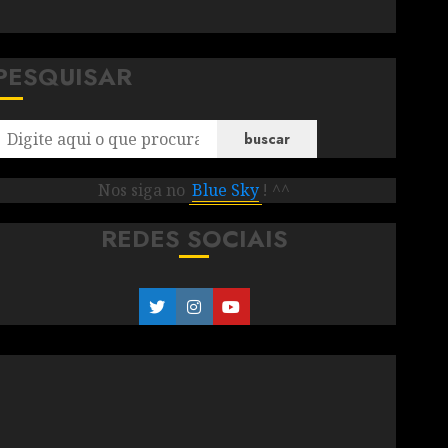
PESQUISAR
buscar
Nos siga no
Blue Sky
! ^^
REDES SOCIAIS