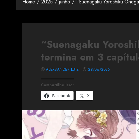
Home
2025
junho
“Suenagaku Yoroshiku Onegai
“Suenagaku Yoroshi
termina em 3 capítul
ALEXSANDER LUIZ
28/06/2025
Compartilhe isso:
Facebook
X