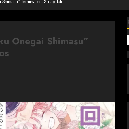
 Shimasu” termina em 3 capítulos
ku Onegai Shimasu”
os