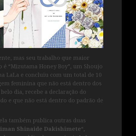
ente, mas seu trabalho que maior
bo é “Mizutama Honey Boy”, um Shoujo
 na LaLa e concluiu com um total de 10
gem feminina que não está dentro dos
belo dia, recebe a declaração do
do e que não está dentro do padrão de
ela também publica outras duas
iman Shinaide Dakishimete
“,