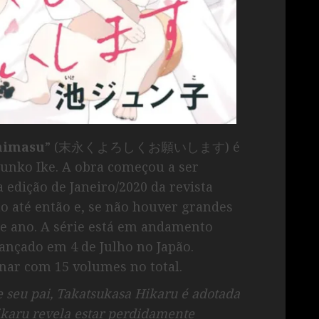
himasu
” (末永くよろしくお願いします) é
Junko Ike. A obra começou a ser
edição de Janeiro/2020 da revista
o até então e, se não houver grandes
te ano. A série está em andamento
ançado em 4 de Julho no Japão.
nar com 15 volumes no total.
 seu pai, Takatsukasa Hikaru é adotada
ikaru revela estar perdidamente