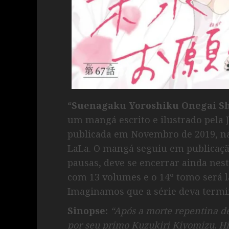
“
Suenagaku Yoroshiku Onegai S
um mangá escrito e ilustrado pela 
publicada em Novembro de 2019, na 
LaLa. O mangá seguiu em publicaçã
pausas, deve se encerrar ainda nes
com 13 volumes e o 14º tomo será l
Imaginamos que a série deva termi
Sinopse:
“Após a morte repentina de
por seu primo Kuzukiri Kiyomizu. H