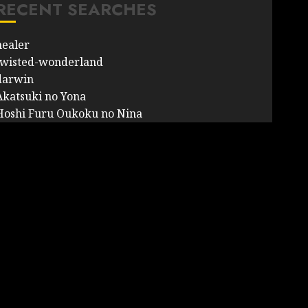
RECENT SEARCHES
healer
twisted-wonderland
darwin
Akatsuki no Yona
Hoshi Furu Oukoku no Nina