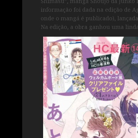
Shimasu”, mangá Shoujo da Junko I
informação foi dada na edição de Ag
onde o mangá é publicado), lançada 
Na edição, a obra ganhou uma linda