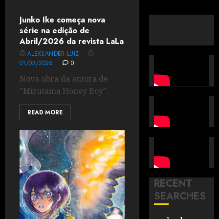
Junko Ike começa nova
série na edição de
Abril/2026 da revista LaLa
ALEXSANDER LUIZ
01/03/2026
0
Nova obra da autora de
"Mizutama Honey Boy".
READ MORE
RECENT
SEARCHES