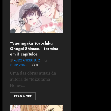
“Suenagaku Yoroshiku
Onegai Shimasu” termina
em 3 capítulos
ALEXSANDER LUIZ
28/06/2025
0
Uma das obras atuais da
autora de "Mizutama
Honey...
READ MORE