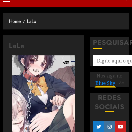
Home
LaLa
PESQUISA
LaLa
Nos siga no
Blue Sky
! ^^
REDES
SOCIAIS