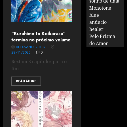
sonho de uma
Monotone
blue
anúncio
healer
“Kurahime to Koikarasu”
Pelo Prisma
termina no próximo volume
do Amor
ALEXSANDER LUIZ
28/11/2025
0
Restam 3 capítulos para o
fim...
READ MORE