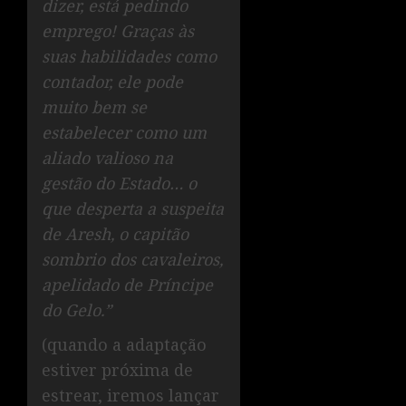
dizer, está pedindo
emprego! Graças às
suas habilidades como
contador, ele pode
muito bem se
estabelecer como um
aliado valioso na
gestão do Estado… o
que desperta a suspeita
de Aresh, o capitão
sombrio dos cavaleiros,
apelidado de Príncipe
do Gelo.”
(quando a adaptação
estiver próxima de
estrear, iremos lançar