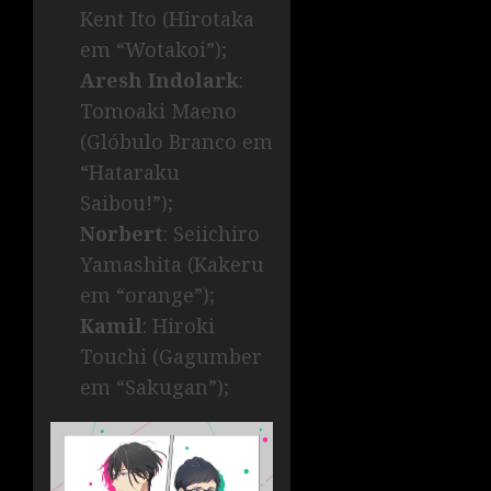
Kent Ito (Hirotaka
em “Wotakoi”);
Aresh Indolark
:
Tomoaki Maeno
(Glóbulo Branco em
“Hataraku
Saibou!”);
Norbert
: Seiichiro
Yamashita (Kakeru
em “orange”);
Kamil
: Hiroki
Touchi (Gagumber
em “Sakugan”);