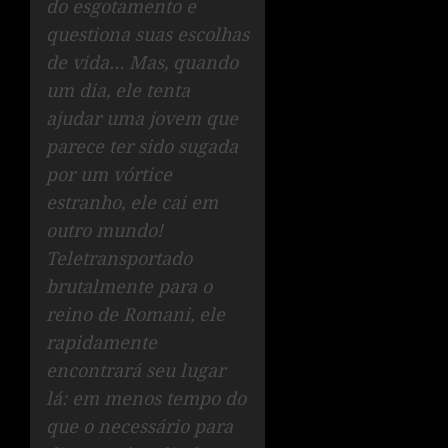
do esgotamento e
questiona suas escolhas
de vida… Mas, quando
um dia, ele tenta
ajudar uma jovem que
parece ter sido sugada
por um vórtice
estranho, ele cai em
outro mundo!
Teletransportado
brutalmente para o
reino de Romani, ele
rapidamente
encontrará seu lugar
lá: em menos tempo do
que o necessário para