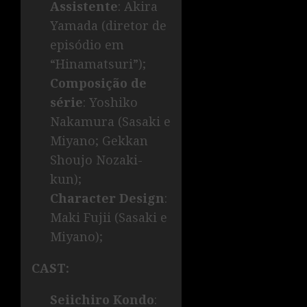
Assistente
: Akira
Yamada (diretor de
episódio em
“Hinamatsuri”);
Composição de
série
: Yoshiko
Nakamura (Sasaki e
Miyano; Gekkan
Shoujo Nozaki-
kun);
Character Design
:
Maki Fujii (Sasaki e
Miyano);
CAST:
Seiichiro Kondo
: