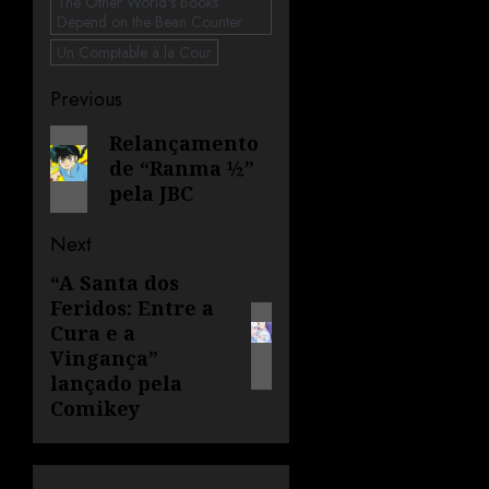
The Other World's Books
Depend on the Bean Counter
Un Comptable à la Cour
Previous
Relançamento
de “Ranma ½”
pela JBC
Next
“A Santa dos
Feridos: Entre a
Cura e a
Vingança”
lançado pela
Comikey