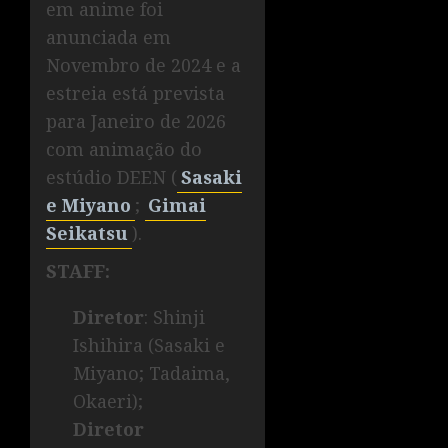
em anime foi
anunciada em
Novembro de 2024 e a
estreia está prevista
para Janeiro de 2026
com animação do
estúdio DEEN (
Sasaki
e Miyano
;
Gimai
Seikatsu
).
STAFF:
Diretor
: Shinji
Ishihira (Sasaki e
Miyano; Tadaima,
Okaeri);
Diretor