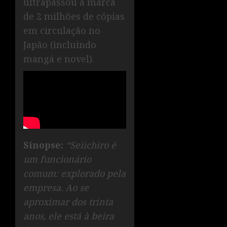
ultrapassou a marca
de 2 milhões de cópias
em circulação no
Japão (incluindo
mangá e novel).
Sinopse:
“Seiichiro é
um funcionário
comum: explorado pela
empresa. Ao se
aproximar dos trinta
anos, ele está à beira