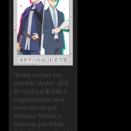
“Isekai no Sata wa
Shachiki Shidai” (異世
界の沙汰は社畜次第) é
originalmente uma
novel escrita por
Wakatsu Yatsuki e
ilustrada por Kikka