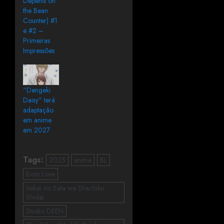
Depend on
the Bean
Counter) #1
e #2 –
Primeiras
Impressões
“Dengeki
Daisy” terá
adaptação
em anime
em 2027
Tags:
2025
anime
BL
Boys Love
Isekai no Sata wa Shachiku
Shidai
Studio DEEN