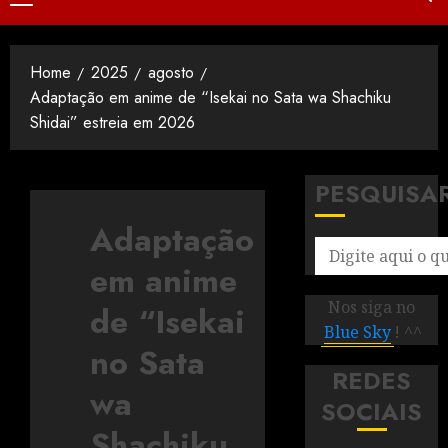
Home
2025
agosto
Adaptação em anime de “Isekai no Sata wa Shachiku
Shidai” estreia em 2026
PESQUISA
Adaptação
em anime
Nos siga no
de “Isekai
Blue Sky
! ^^
no Sata
REDES
wa
SOCIAIS
Shachiku