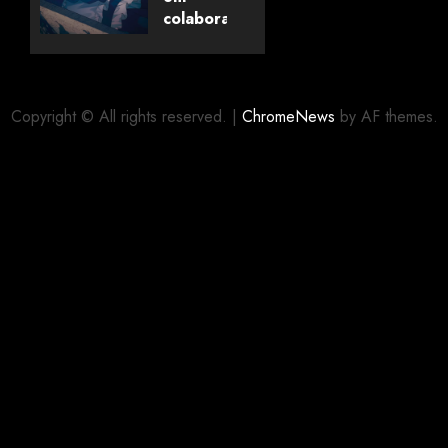
Livros
colaboração
com
editora
06/08/2026
0
alemã
Copyright © All rights reserved.
|
ChromeNews
by AF themes.
06/08/2026
0