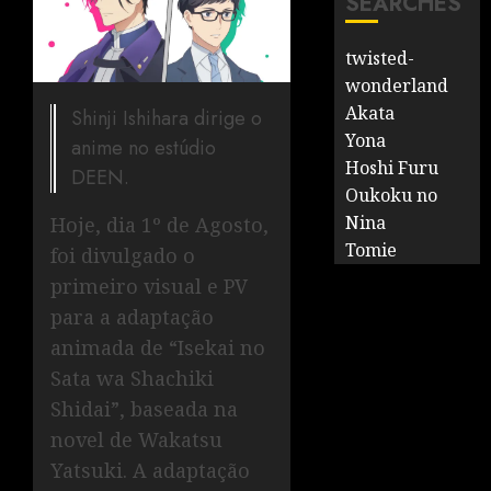
SEARCHES
twisted-
wonderland
Akata
Shinji Ishihara dirige o
Yona
anime no estúdio
Hoshi Furu
DEEN.
Oukoku no
Nina
Hoje, dia 1º de Agosto,
Tomie
foi divulgado o
primeiro visual e PV
para a adaptação
animada de “Isekai no
Sata wa Shachiki
Shidai”, baseada na
novel de Wakatsu
Yatsuki. A adaptação