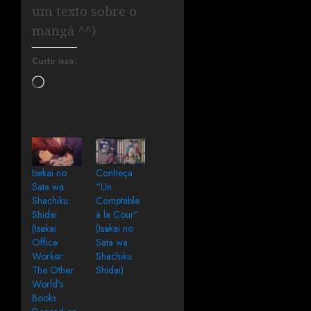
um texto sobre o
mangá ^^)
Curtir isso:
Isekai no
Conheça
Sata wa
“Un
Shachiku
Comptable
Shidai
à la Cour”
(Isekai
(Isekai no
Office
Sata wa
Worker:
Shachiku
The Other
Shidai)
World’s
Books