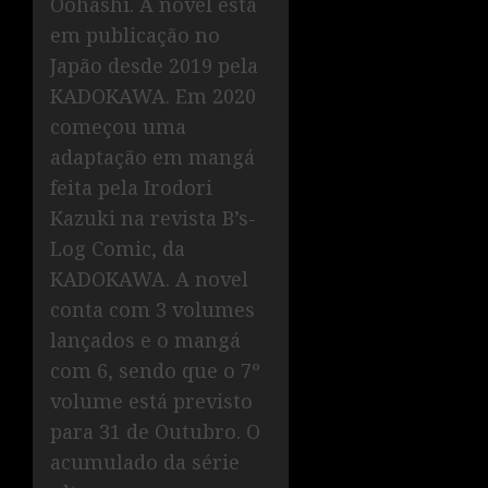
Oohashi. A novel está
em publicação no
Japão desde 2019 pela
KADOKAWA. Em 2020
começou uma
adaptação em mangá
feita pela Irodori
Kazuki na revista B’s-
Log Comic, da
KADOKAWA. A novel
conta com 3 volumes
lançados e o mangá
com 6, sendo que o 7º
volume está previsto
para 31 de Outubro. O
acumulado da série