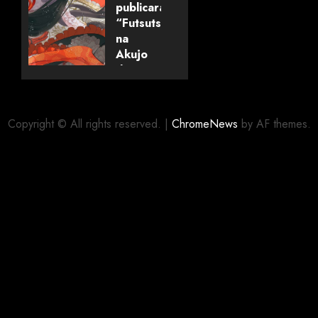
publicará
“Futsutsuka
06/08/2026
0
na
Akujo
dewa
Gozaimasu
ga”
(mangá)
Copyright © All rights reserved.
|
ChromeNews
by AF themes.
05/08/2026
0