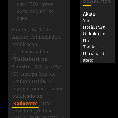
SEARCHES
anos 1990 nasceu
como doujinshi do
Akata
autor.
Yona
Hoshi Furu
Ontem, dia 12 de
Oukoku no
Agosto, foi iniciada a
Nina
publicação
Tomie
‘profissional’ de
Um sinal de
“
Haikaburi no
afeto
Tenshi
” (灰かぶりの天
使), mangá Yuri de
Koukou Haida. O
mangá começou a ser
publicado na
Kadocomi
, uma
revista digital da