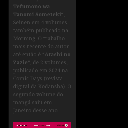
Tefumono wa
Tanomi Someteki
“,
Seinen em 4 volumes
também publicado na
Morning. O trabalho
mais recente do autor
até então é “
Atashi no
Zazie
“, de 2 volumes,
publicado em 2024 na
Comic Days (revista
digital da Kodansha). O
segundo volume do
mangá saiu em
Janeiro desse ano.