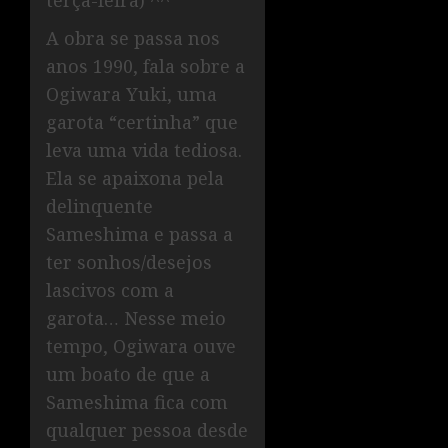
terça-feira) ^^
A obra se passa nos
anos 1990, fala sobre a
Ogiwara Yuki, uma
garota “certinha” que
leva uma vida tediosa.
Ela se apaixona pela
delinquente
Sameshima e passa a
ter sonhos/desejos
lascivos com a
garota… Nesse meio
tempo, Ogiwara ouve
um boato de que a
Sameshima fica com
qualquer pessoa desde