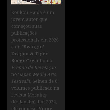
Koukou Haida é um
jovem autor que
começou suas
publicações
profissionais em 2020
com “
Swingin’
Dragon & Tiger
Boogie
” (ganhou o
Prêmio de Revelação
no ‘
Japan Media Arts
Festival
‘), Seinen de 6
volumes publicado na
revista Morning
(Kodansha). Em 2022,
ele começa “
Yume