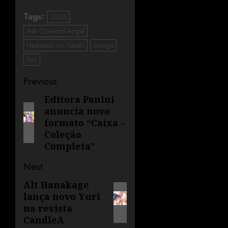
Tags:
2025
Ash-Covered Angel
Haikaburi no Tenshi
manga
Yuri
Previous
Editora Panini
anuncia novo
formato “Caixa –
Coleção
Completa”
Next
Alt Hanakage
lança novo Yuri
na revista
CandleA