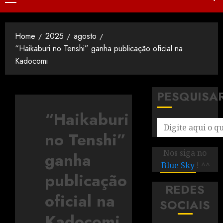
Home
2025
agosto
“Haikaburi no Tenshi” ganha publicação oficial na
Kadocomi
PESQUISA
“Haikaburi
no Tenshi”
Nos siga no
ganha
Blue Sky
! ^^
publicação
REDES
oficial na
SOCIAIS
Kadocomi