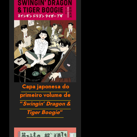
Capa japonesa do
primeiro volume de
“
Swingin’ Dragon &
Tiger Boogie
“