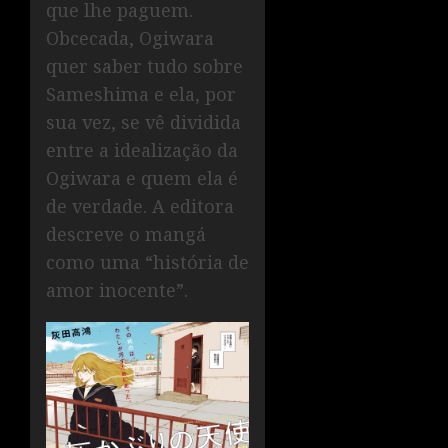
que lhe paguem.
Obcecada, Ogiwara
quer saber tudo sobre
Sameshima e ela, por
sua vez, se vê dividida
entre a idealização da
Ogiwara e quem ela é
de verdade. A editora
descreve o mangá
como uma “história de
amor inocente”.