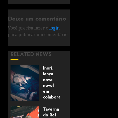
Deixe um comentário
Você precisa fazer o
login
para publicar um comentário.
RELATED NEWS
Inori.
lança
nova
novel
em
colaboração
com
editora
Taverna
alemã
do Rei