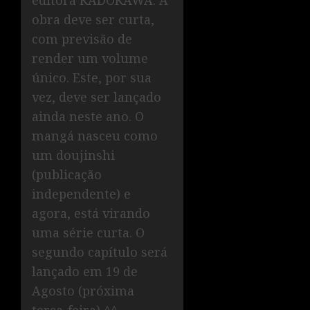
editora KADOKAWA. A
obra deve ser curta,
com previsão de
render um volume
único. Este, por sua
vez, deve ser lançado
ainda neste ano. O
mangá nasceu como
um doujinshi
(publicação
independente) e
agora, está virando
uma série curta. O
segundo capítulo será
lançado em 19 de
Agosto (próxima