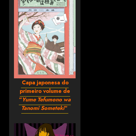
Capa japonesa do
primeiro volume de
“
Yume Tefumono wa
Tanomi Someteki
“