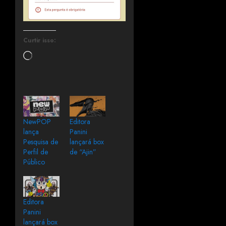
Curtir isso:
NewPOP
Editora
lança
Panini
Pesquisa de
lançará box
Perfil de
de “Ajin”
Público
Editora
Panini
lançará box