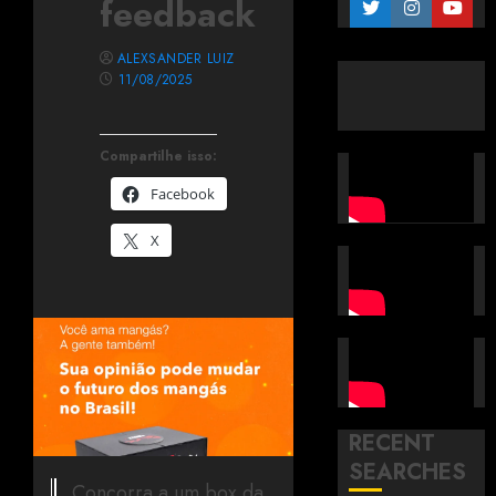
feedback
ALEXSANDER LUIZ
11/08/2025
Compartilhe isso:
Facebook
X
RECENT
SEARCHES
Concorra a um box da