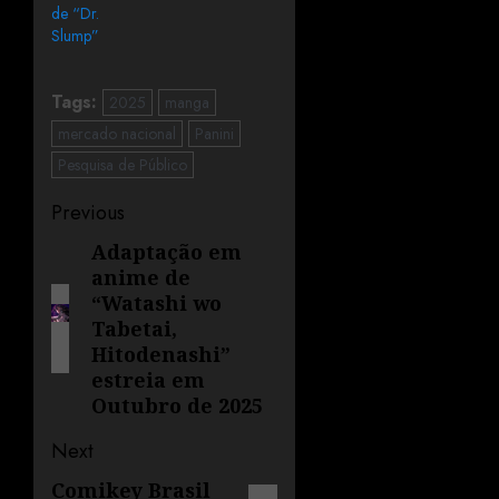
de “Dr.
Slump”
Tags:
2025
manga
mercado nacional
Panini
Pesquisa de Público
Previous
Adaptação em
anime de
“Watashi wo
Tabetai,
Hitodenashi”
estreia em
Outubro de 2025
Next
Comikey Brasil