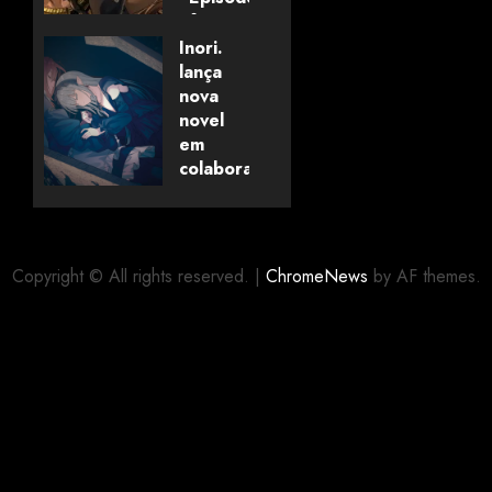
of
Savanaclaw~”
Inori.
anunciado
lança
pela
nova
Universo
novel
dos
em
Livros
colaboração
com
editora
06/08/2026
0
alemã
Copyright © All rights reserved.
|
ChromeNews
by AF themes.
06/08/2026
0