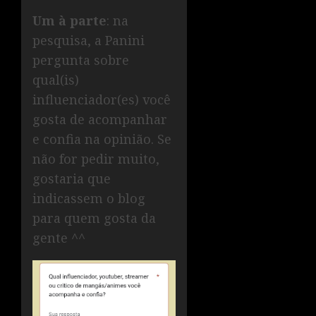
Um à parte
: na
pesquisa, a Panini
pergunta sobre
qual(is)
influenciador(es) você
gosta de acompanhar
e confia na opinião. Se
não for pedir muito,
gostaria que
indicassem o blog
para quem gosta da
gente ^^