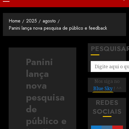
Home
2025
agosto
Panini lança nova pesquisa de público e feedback
PESQUISA
Panini
lança
Nos siga no
nova
Blue Sky
! ^^
pesquisa
REDES
de
SOCIAIS
público e