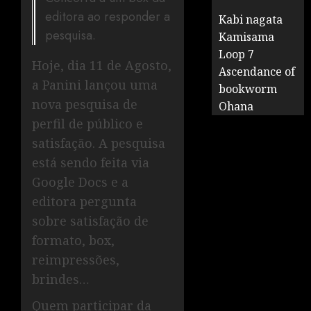
editora ao responder a
Kabi nagata
pesquisa.
Kamisama
Loop 7
Hoje, dia 11 de Agosto,
Ascendance of
a Panini lançou uma
bookworm
nova pesquisa de
Ohana
perfil de público e
satisfação. A pesquisa
está sendo feita via
Google Docs e a
editora pergunta
sobre satisfação de
formato, box,
reimpressões,
brindes…
Quem participar da