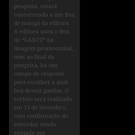
pesquisa, estará
concorrendo a um Box
de mangá da editora.
A editora usou o Box
de “GANTZ” na
imagem promocional,
mas ao final da
pesquisa, há um
campo de resposta
para escolher a qual
box deseja ganhar. O
sorteio será realizado
em 13 de Setembro,
com confirmação do
vencedor sendo
enviada por