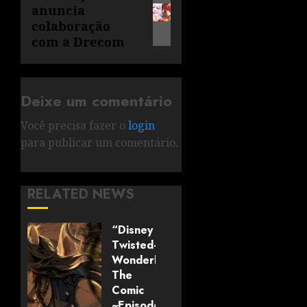
anuncia
colaboração
com a Drecom
Deixe um comentário
Você precisa fazer o
login
para publicar um comentário.
RELATED NEWS
“Disney
Twisted-
Wonderland:
The
Comic
~Episode