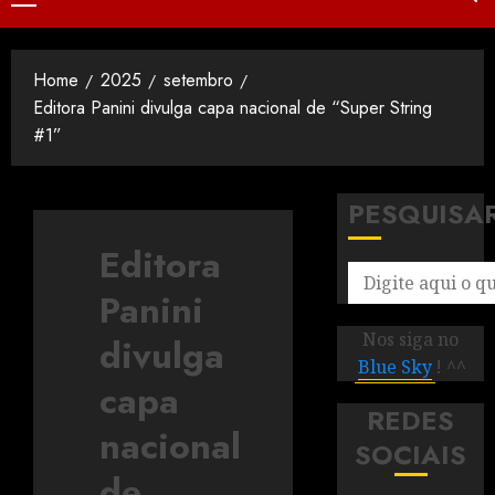
Home
2025
setembro
Editora Panini divulga capa nacional de “Super String
#1”
PESQUISA
Editora
Panini
Nos siga no
divulga
Blue Sky
! ^^
capa
REDES
nacional
SOCIAIS
de