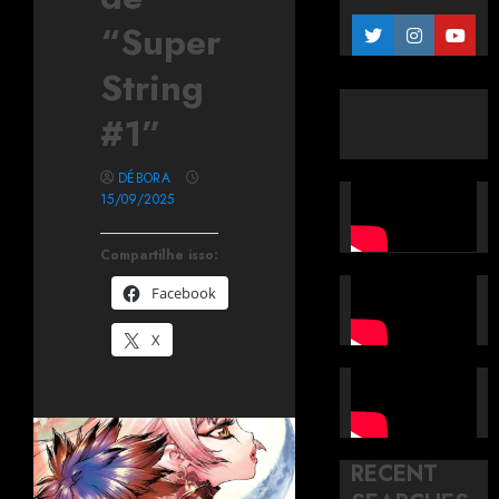
“Super
String
#1”
DÉBORA
15/09/2025
Compartilhe isso:
Facebook
X
RECENT