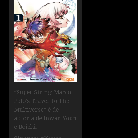
“Super String: Marco
Polo’s Travel To The
Multiverse” é de
autoria de Inwan Youn
e Boichi.