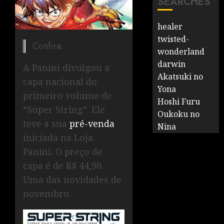
SEARCHES
healer
twisted-
Confira.
wonderland
darwin
A Panini divulgou a
Akatsuki no
capa nacional do
Yona
primeiro volume de
Hoshi Furu
“Super String”. Ele
Oukoku no
teve a sua
pré-venda
Nina
iniciada na Loja
Panini. O preço de
capa é de R$ 44,90.
Uma das novidades de
novembro.