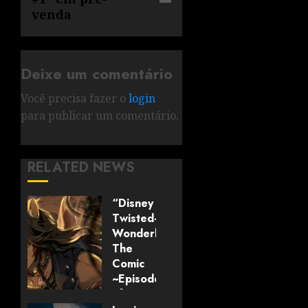
venda
Deixe um comentário
Você precisa fazer o
login
para publicar um comentário.
RELATED NEWS
“Disney
Twisted-
Wonderland:
The
Comic
~Episode
of