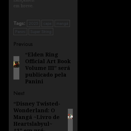
em breve.
Tags:
2025
capa
mangá
Panini
Super String
Previous
“Elden Ring
Official Art Book
Volume III” será
publicado pela
Panini
Next
“Disney Twisted-
Wonderland: O
Mangá ~Livro de
Heartslabyul~
#1” em pré-