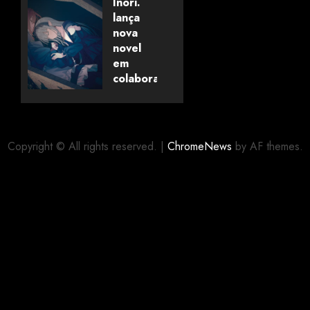
Savanaclaw~”
Inori.
anunciado
lança
pela
nova
Universo
novel
dos
em
Livros
colaboração
com
editora
06/08/2026
0
alemã
Copyright © All rights reserved.
|
ChromeNews
by AF themes.
06/08/2026
0