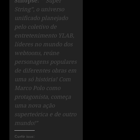
Sinopse:
““Super
String”, o universo
unificado planejado
pelo coletivo de
entretenimento YLAB,
líderes no mundo dos
webtoons, reúne
personagens populares
de diferentes obras em
uma só história! Com
Marco Polo como
protagonista, começa
uma nova ação
superteórica e de outro
mundo!”
Curtir isso: