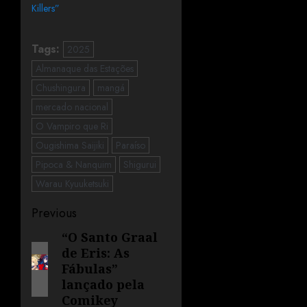
Killers”
Tags:
2025
Almanaque das Estações
Chushingura
mangá
mercado nacional
O Vampiro que Ri
Ougishima Saijiki
Paraíso
Pipoca & Nanquim
Shigurui
Warau Kyuuketsuki
Previous
“O Santo Graal
de Eris: As
Fábulas”
lançado pela
Comikey