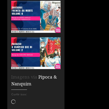
Imagens via
Pipoca &
Nanquim
.
Curtir isso: