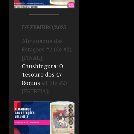
DEZEMBRO/2025
Almanaque das
Estações #2 (de #2)
[FINAL];
Chushingura: O
Tesouro dos 47
Ronins
#1 (de #2)
[ESTREIA];