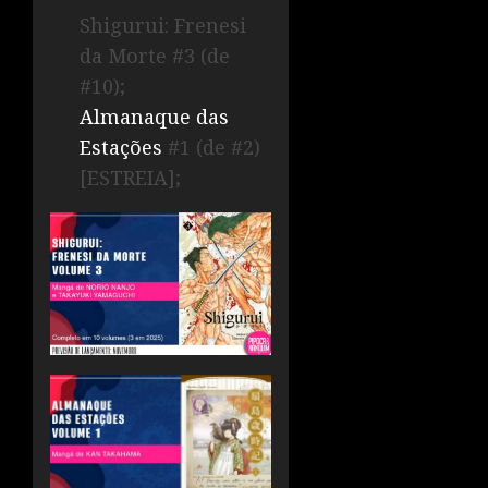
Shigurui: Frenesi
da Morte #3 (de
#10);
Almanaque das
Estações
#1 (de #2)
[ESTREIA];