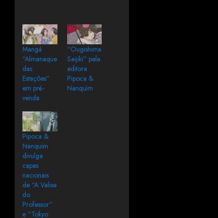
Mangá
“Ougishima
“Almanaque
Saijiki” pela
das
editora
Estações”
Pipoca &
em pré-
Nanquim
venda
Pipoca &
Nanquim
divulga
capas
nacionais
de “A Valise
do
Professor”
e “Tokyo