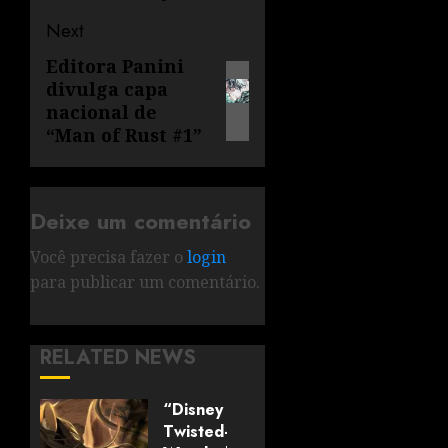
Next
Editora Panini
divulga capa
nacional de
“Man of Rust #1”
Deixe um comentário
Você precisa fazer o
login
para publicar um comentário.
RELATED NEWS
“Disney
Twisted-