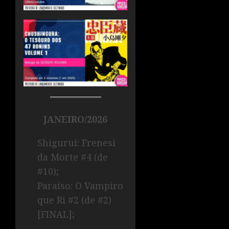
JANEIRO/2026
Shigurui: Frenesi
da Morte #4 (de
#10);
Paraíso: O Vampiro
que Ri #2 (de #2)
[FINAL];