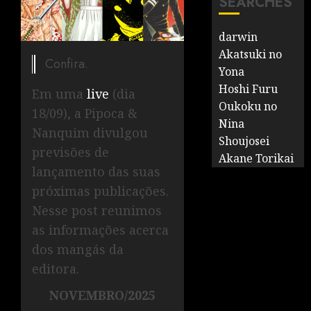
SEARCHES
darwin
Akatsuki no
Confira.
Yona
Hoshi Furu
Em uma
live
(dia
Oukoku no
18/09), a Pipoca &
Nina
Nanquim divulgou
Shoujosei
previsões de
Akane Torikai
lançamento das suas
próximas publicações.
Nesse post reunimos
as informações acerca
dos mangás da
editora.
NOVEMBRO/2025