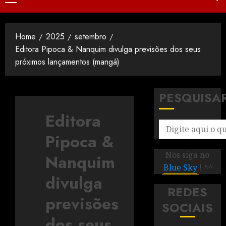
Home
2025
setembro
Editora Pipoca & Nanquim divulga previsões dos seus
próximos lançamentos (mangá)
PESQUISA
Editora
Pipoca &
Nos siga no
Nanquim
Blue Sky
! ^^
divulga
REDES
previsões
SOCIAIS
dos seus