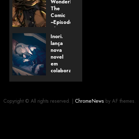
Wonderland:
The
Comic
~Episode
of
Savanaclaw~”
Inori.
anunciado
lança
pela
nova
Universo
novel
dos
em
Livros
colaboração
com
editora
06/08/2026
0
alemã
Copyright © All rights reserved.
|
ChromeNews
by AF themes.
06/08/2026
0