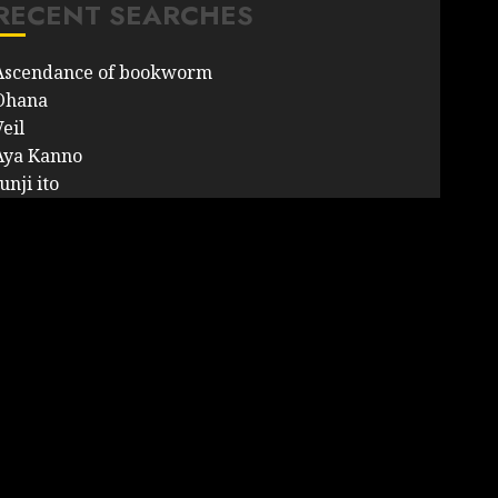
RECENT SEARCHES
Ascendance of bookworm
Ohana
eil
Aya Kanno
unji ito