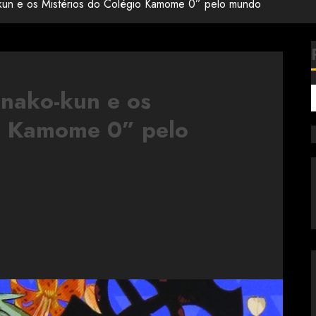
kun e os Mistérios do Colégio Kamome 0” pelo mundo
nako-kun e os
io Kamome 0” pelo