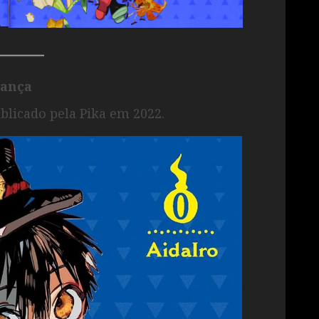
rança
blicado pela Pika em 2022.