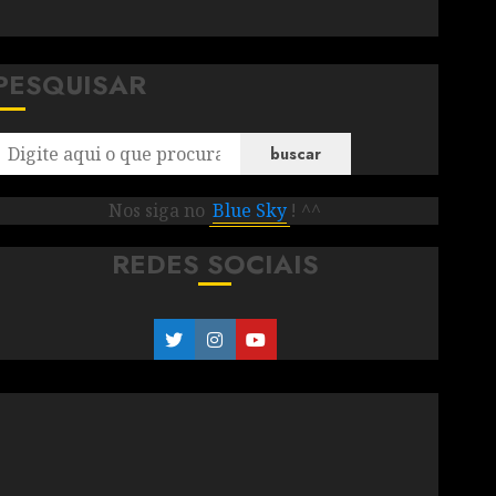
PESQUISAR
buscar
Nos siga no
Blue Sky
! ^^
REDES SOCIAIS