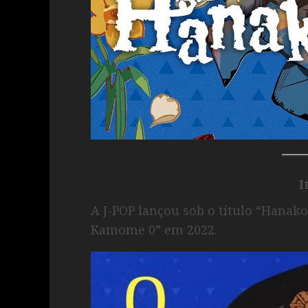
I
A J-POP lançou sob o título “Hanako
Kamome 0” em 2022.