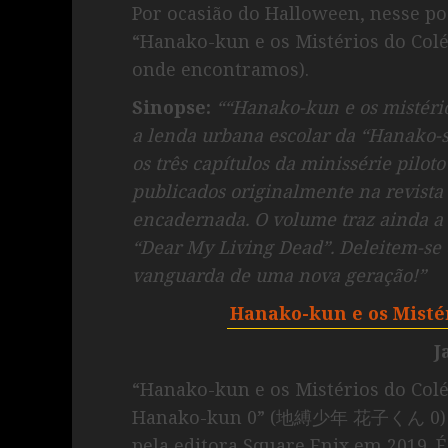
Por ocasião do Halloween, nesse 
“Hanako-kun e os Mistérios do Colé
onde encontramos).
Sinopse:
““Hanako-kun e os mistér
a lenda urbana escolar da “Hanako-s
os três capítulos da minissérie pilo
publicados originalmente na revist
encadernada. O volume traz ainda a r
“Dear My Living Dead”. Deleitem-se 
vanguarda de uma nova geração!”
Hanako-kun e os Misté
J
“Hanako-kun e os Mistérios do Co
Hanako-kun 0” (地縛少年 花子くん 0) é de
pela editora Square Enix em 2019. 