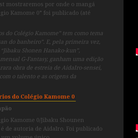
post mostraremos por onde o mangá
gio Kamome 0” foi publicado (até
ios do Colégio Kamome” tem como tema
an do banheiro”. E, pela primeira vez,
to “Jibaku Shonen Hanako-kun”,
a mensal G-Fantasy, ganham uma edição
ara obra de estreia de AidaIro-sensei,
com o talento e as origens da
rios do Colégio Kamome 0
apão
légio Kamome 0/Jibaku Shounen
 autoria de AidaIro. Foi publicado
É um volume único.