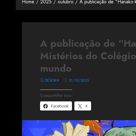
Home
2025
outubro
A publicação de “Hanako-
A publicação de “Ha
Mistérios do Colég
mundo
DÉBORA
31/10/2025
Compartilhe isso:
Facebook
X