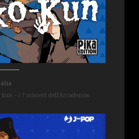
tália
 kun – i 7 misteri dell’Accademia