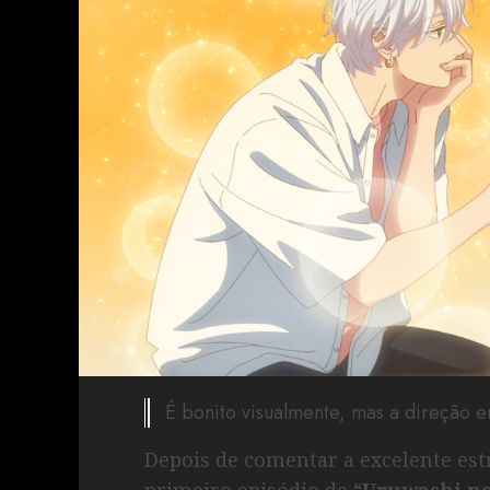
É bonito visualmente, mas a direção e
Depois de comentar a excelente estr
primeiro episódio de “
Uruwashi no