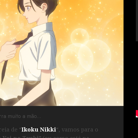
rra muito a mão...
eia de “
Ikoku Nikki
“, vamos para o
 Yoi no Tsuki
” (ou como está na