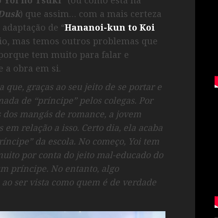
 Dusk
) que assim… com a mais certeza
 adaptação de “
Hananoi-kun to Koi
dio, mas temos outros problemas que
porque tem muito para falar e
e a obra em si.
 que, graças ao seu jeito de se portar e
mada de “príncipe” pelos colegas. Por
 dos mangás de romance, a jovem
 em relação a isso. Certo dia, ela acaba
íncipe” da escola. No começo, Yoi tem
muito por conta do jeito mal-educado do
m príncipe. No entanto, algo
á ao ser vista como quem é de verdade