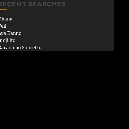
RECENT SEARCHES
Ohana
eil
Aya Kanno
unji ito
Baraou no Souretsu