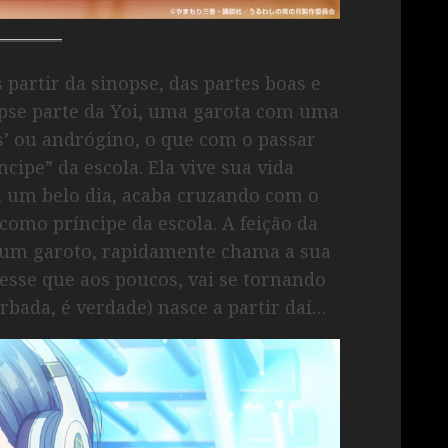
 partir da sinopse, das partes boas e
pse parte da Yoi, uma garota com uma
s’ ou andrógino, o que com o passar
cipe” da escola. Ela vive sua vida
 um belo dia, acaba cruzando com o
omo príncipe da escola. A feição da
r um garoto, rapidamente chama a sua
resse que aos poucos, vai se tornando
bada, é verdade) nasce a partir daí…