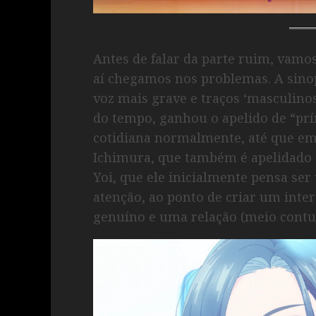
Antes de falar da parte ruim, vamos
aí chegamos nos problemas. A sino
voz mais grave e traços ‘masculino
do tempo, ganhou o apelido de “prín
cotidiana normalmente, até que em
Ichimura, que também é apelidado c
Yoi, que ele inicialmente pensa se
atenção, ao ponto de criar um inte
genuíno e uma relação (meio contur