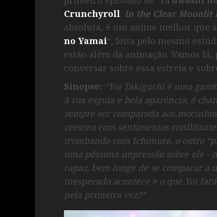
Crunchyroll
:
In the Clear Moonlit
absoluta, é um anime melhor que a
no Yamai
“, feita pelo mesmo estú
estão além da animação. Vamos lá, 
conversar sobre essa estreia e sobr
Sinopse:
“Yoi Takiguchi é uma garota
à sua esguia e bela aparência, é cha
sempre ser comparada aos mocinhos
cresceu com sentimentos conflitantes
trombando com Ichimura, o outro “pr
uma péssima impressão sobre ele ­­- 
rapaz, bem longe de se comparar a u
inesperado acontece e o que Yoi far
pela primeira vez?”