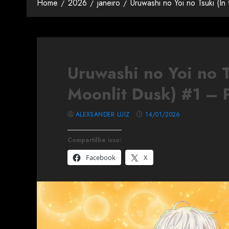
Home
2026
janeiro
Uruwashi no Yoi no Tsuki (I
Uruwashi no Yoi no T
Moonlit Dusk) #1 – 
ALEXSANDER LUIZ
14/01/2026
Compartilhe isso:
Facebook
X