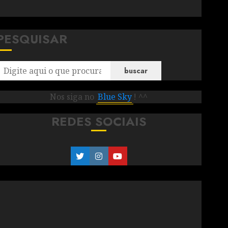
PESQUISAR
buscar
Nos siga no
Blue Sky
! ^^
REDES SOCIAIS