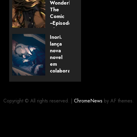
Wonderland:
The
Comic
~Episode
of
Savanaclaw~”
Inori.
anunciado
lança
pela
nova
Universo
novel
dos
em
Livros
colaboração
com
editora
06/08/2026
0
alemã
Copyright © All rights reserved.
|
ChromeNews
by AF themes.
06/08/2026
0