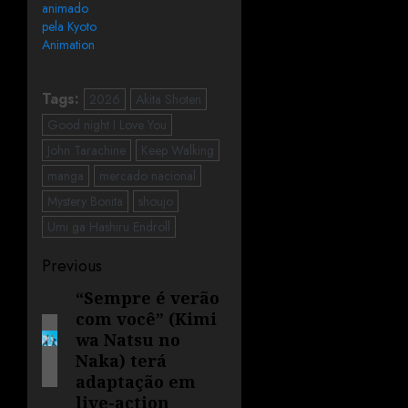
animado
pela Kyoto
Animation
Tags:
2026
Akita Shoten
Good night I Love You
John Tarachine
Keep Walking
manga
mercado nacional
Mystery Bonita
shoujo
Umi ga Hashiru Endroll
Previous
“Sempre é verão
com você” (Kimi
wa Natsu no
Naka) terá
adaptação em
live-action