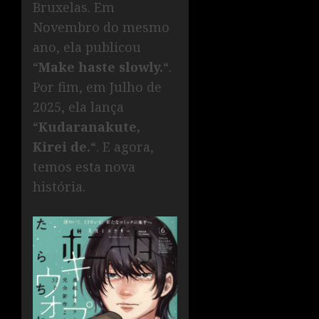
Bruxelas. Em
Novembro do mesmo
ano, ela publicou
“
Make haste slowly.
“.
Por fim, em Julho de
2025, ela lança
“
Kudaranakute,
Kirei de.
“. E agora,
temos esta nova
história.