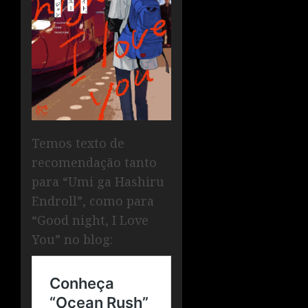
Temos texto de
recomendação tanto
para “Umi ga Hashiru
Endroll”, como para
“Good night, I Love
You” no blog: