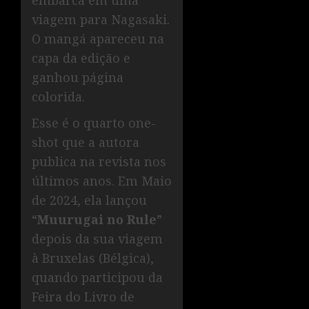
viagem para Nagasaki.
O mangá apareceu na
capa da edição e
ganhou página
colorida.
Esse é o quarto one-
shot que a autora
publica na revista nos
últimos anos. Em Maio
de 2024, ela lançou
“
Muurugai no Rule
”
depois da sua viagem
à Bruxelas (Bélgica),
quando participou da
Feira do Livro de