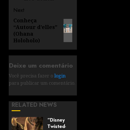
Next
Conheça
“Autour d’elles”
(Ohana
Holoholo)
Deixe um comentário
Você precisa fazer o
login
para publicar um comentário.
RELATED NEWS
“Disney
Twisted-