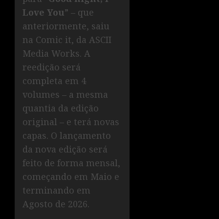
Love You
” – que
anteriormente, saiu
na Comic it, da ASCII
Media Works. A
reedição será
completa em 4
volumes – a mesma
quantia da edição
original – e terá novas
capas. O lançamento
da nova edição será
feito de forma mensal,
começando em Maio e
terminando em
Agosto de 2026.