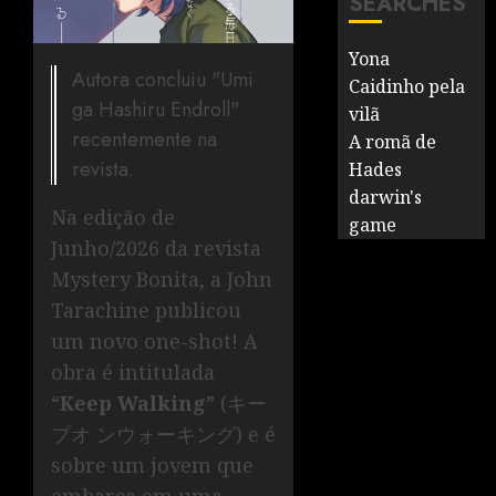
SEARCHES
Yona
Autora concluiu "Umi
Caidinho pela
ga Hashiru Endroll"
vilã
recentemente na
A romã de
revista.
Hades
darwin's
Na edição de
game
Junho/2026 da revista
Mystery Bonita, a John
Tarachine publicou
um novo one-shot! A
obra é intitulada
“
Keep Walking
” (キー
プオ ンウォーキング) e é
sobre um jovem que
embarca em uma