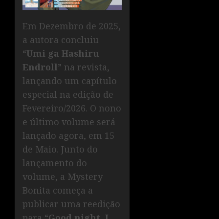
Em Dezembro de 2025,
a autora concluiu
“
Umi ga Hashiru
Endroll
” na revista,
lançando um capítulo
especial na edição de
Fevereiro/2026. O nono
e último volume será
lançado agora, em 15
de Maio. Junto do
lançamento do
volume, a Mystery
Bonita começa a
publicar uma reedição
para “
Good night, I