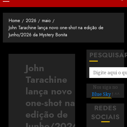
Home
2026
maio
John Tarachine lança novo one-shot na edição de
Junho/2026 da Mystery Bonita
PESQUISA
John
Tarachine
Nos siga no
lança novo
Blue Sky
! ^^
one-shot na
REDES
edição de
SOCIAIS
Junho/2026