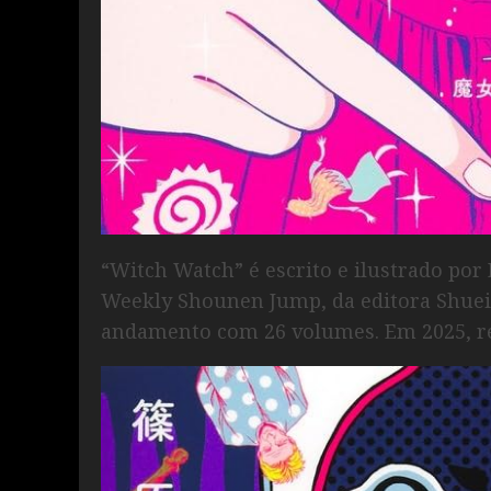
“Witch Watch” é escrito e ilustrado por
Weekly Shounen Jump, da editora Shuei
andamento com 26 volumes. Em 2025, r