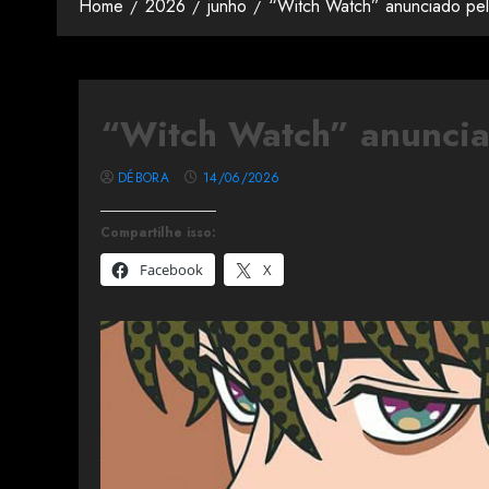
Home
2026
junho
“Witch Watch” anunciado pela
“Witch Watch” anunciad
DÉBORA
14/06/2026
Compartilhe isso:
Facebook
X