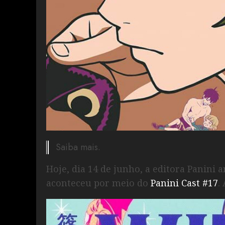
Saiba mais.
Hoje, dia 14 de junho, a editora Panini
aconteceu por meio do
Panini Cast #17
.