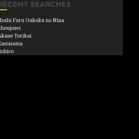
RECENT SEARCHES
Hoshi Furu Oukoku no Nina
Shoujosei
Akane Torikai
Kamisama
Robico