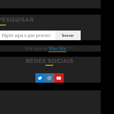
PESQUISAR
buscar
Nos siga no
Blue Sky
! ^^
REDES SOCIAIS