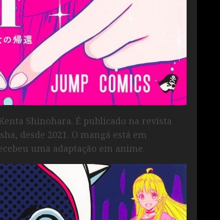
 Kenta Shinohara. É publicado na revista
sha, desde 2021. O mangá está em
ecebeu uma adaptação em anime.