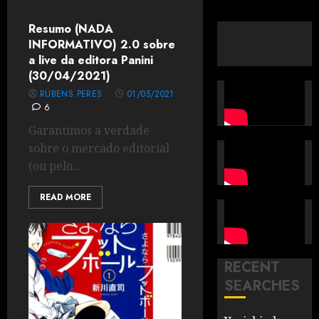
Resumo (NADA
INFORMATIVO) 2.0 sobre
a live da editora Panini
(30/04/2021)
RUBENS PERES
01/05/2021
6
Garantimos a verdade
sobre o mercado editorial
(ou pelo...
READ MORE
RECENT
SEARCHES