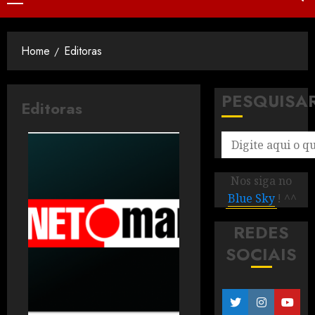
Home
Editoras
PESQUISA
Editoras
Nos siga no
Blue Sky
! ^^
REDES
SOCIAIS