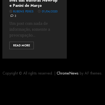
lives das editoras NewPop
e Panini de Março
RUBENS PERES
01/04/2020
3
Um post com nada de
informação, somente a
preocupação...
READ MORE
Copyright © All rights reserved.
|
ChromeNews
by AF themes.