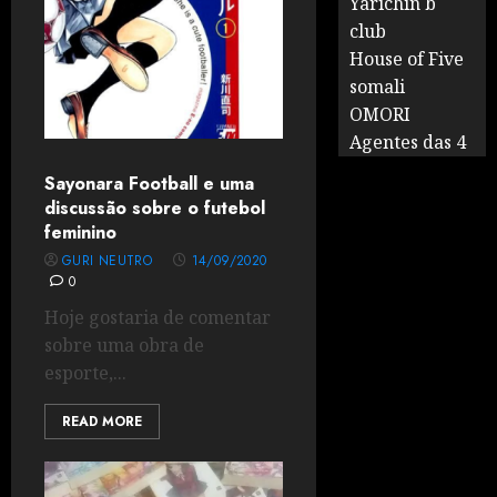
Yarichin b
club
House of Five
somali
OMORI
Agentes das 4
Sayonara Football e uma
discussão sobre o futebol
feminino
GURI NEUTRO
14/09/2020
0
Hoje gostaria de comentar
sobre uma obra de
esporte,...
READ MORE