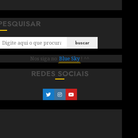
PESQUISAR
buscar
Nos siga no
Blue Sky
! ^^
REDES SOCIAIS