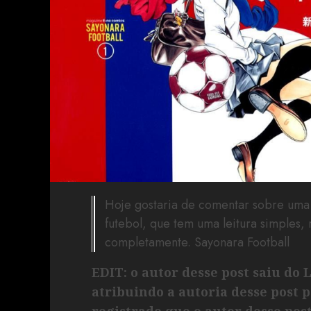
Hoje gostaria de comentar sobre uma
futebol, que tem uma leitura simples,
completamente. Sayonara Football
EDIT: o autor desse post saiu do 
atribuindo a autoria desse post 
registrado que o autor desse post