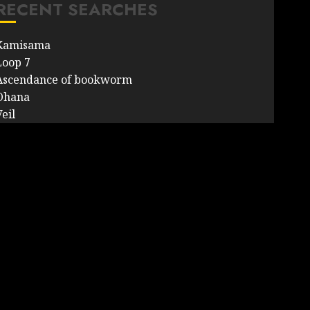
RECENT SEARCHES
Kamisama
Loop 7
Ascendance of bookworm
Ohana
eil