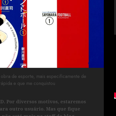
 obra de esporte, mais especificamente de
 rápida e que me conquistou
LD. Por diversos motivos, estaremos
para outro usuário. Mas que fique
 não está mais na staff do blog.