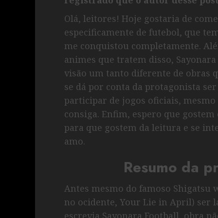
Olá, leitores! Hoje gostaria de co
especificamente de futebol, que te
me conquistou completamente. Alé
animes que tratem disso, Sayonara 
visão um tanto diferente de obras 
se dá por conta da protagonista se
participar de jogos oficiais, mesmo
consiga. Enfim, espero que gostem 
para que gostem da leitura e se in
amo.
Resumo da pr
Antes mesmo do famoso Shigatsu 
no ocidente, Your Lie in April) ser
escrevia Sayonara Football, obra 