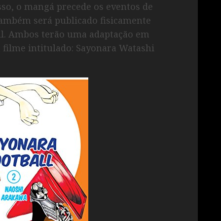
sso, o mangá precede os eventos de
ambém será publicado fisicamente
ll. Ambos terão uma adaptação em
filme intitulado: Sayonara Watashi