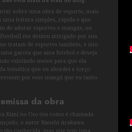
mentar sobre uma obra de esporte, mais
m uma leitura simples, rápida e que
m de adorar esportes e mangás, ou
Football me deixou intrigado por sua
que tratam de esportes também, e isto
r uma garota que ama futebol e deseja
 não existindo meios para que ela
da temática que eu abordei e torço
teressem por esse mangá que eu tanto
emissa da obra
wa Kimi no Uso (ou como é chamada
 lançado, o autor Naoshi Arakawa
não tão conhecida, mas que tem uma