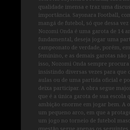
qualidade imensa e traz uma discus
importância. Sayonara Football, c
mangá de futebol, só que dessa vez
Nozomi Onda é uma garota de 14 an
fundamental, deseja jogar uma part
campeonato de verdade, porém, em 
feminino, e as demais garotas não 
isso, Nozomi Onda sempre procura 
insistindo diversas vezes para que o
aulas ou de uma partida oficial e po
deixa participar. A obra segue maj
que é a única garota de sua escola
ambição enorme em jogar bem. A o
um pequeno arco, em que a protagon
um jogo no torneio de futebol mas
questão segue apenas os seguintes