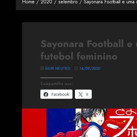
Home
2020
setembro
Sayonara Football e uma 
Sayonara Football e
futebol feminino
GURI NEUTRO
14/09/2020
Compartilhe isso:
Facebook
X