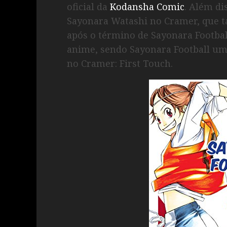
oficial da
Kodansha Comic
. Além di
Sayonara Watashi no Cramer, que t
após o término de Sayonara Footba
anime, sendo Sayonara Football um 
no Cramer: First Touch.