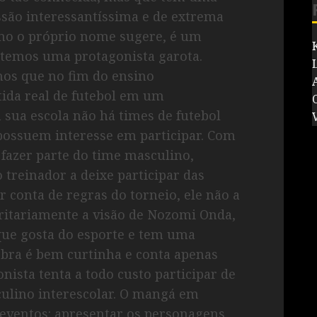
são interessantíssima e de extrema
omo o próprio nome sugere, é um
 temos uma protagonista garota.
os que no fim do ensino
ida real de futebol em um
sua escola não há times de futebol
V
possuem interesse em participar. Com
fazer parte do time masculino,
 treinador a deixe participar das
r conta de regras do torneio, ele não a
oritariamente a visão de Nozomi Onda,
 que gosta do esporte e tem uma
bra é bem curtinha e conta apenas
ista tenta a todo custo participar de
culino interescolar. O mangá em
 eventos: apresentar os personagens