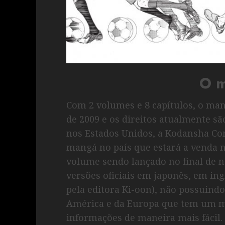
O 
Com 2 volumes e 8 capítulos, o ma
de 2009 e os direitos atualmente sã
nos Estados Unidos, a Kodansha Com
mangá no país que estará a venda 
volume sendo lançado no final de n
versões oficiais em japonês, em in
pela editora Ki-oon), não possuind
América e da Europa que tem um m
informações de maneira mais fácil. 