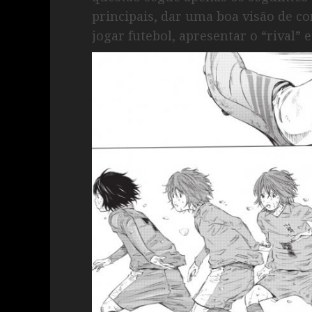
principais, dar uma boa visão de co
jogar futebol, apresentar o “rival” e