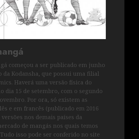
mangá
ngá começou a ser publicado em junho
o da Kodansha, que possui uma filial
ics. Haverá uma versão física do
no dia 15 de setembro, com o segundo
ovembro. Por ora, só existem as
glês e em francês (publicado em 2016
o versões nos demais países da
ercado de mangás nos quais temos
Tudo isso pode ser conferido no site