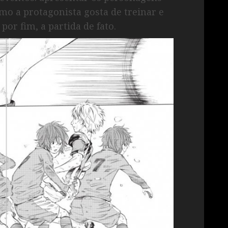
mo a protagonista gosta de treinar e
 por fim, a partida de fato.