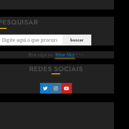
PESQUISAR
buscar
Nos siga no
Blue Sky
! ^^
REDES SOCIAIS