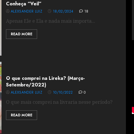
Conheça “Veil”
ALEXSANDER LUIZ
18/02/2024
18
Apenas Ele e Ela e nada mais importa...
READ MORE
O que comprei na Lireka? (Março-
Setembro/2022)
ALEXSANDER LUIZ
10/10/2022
0
O que mais comprei na livraria nesse período?
READ MORE