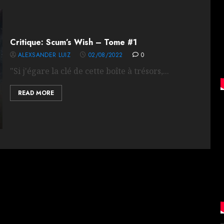
Critique: Scum’s Wish – Tome #1
ALEXSANDER LUIZ
02/08/2022
0
"Si j'égare la clé de cette boîte à trésors,...
READ MORE