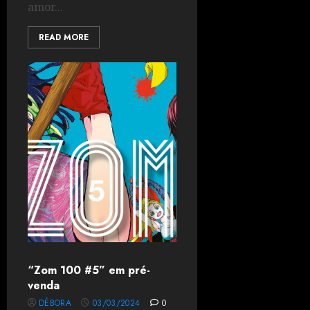
amor...
READ MORE
“Zom 100 #5” em pré-
venda
DÉBORA
03/03/2024
0