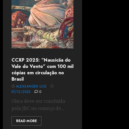
CCXP 2025: “Nausicäa do
Vale do Vento” com 100 mil
cópias em circulação no
Brasil
ALEXSANDER LUIZ
07/12/2025
0
Obra deve ser concluída
pela JBC no começo de...
READ MORE