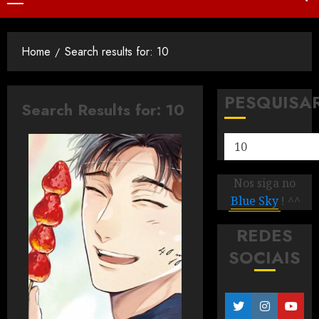
Home
Search results for: 10
PESQUISA
Search Results for:
10
Nos siga no
Blue Sky
! ^^
REDES
SOCIAIS