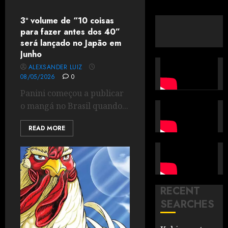
3º volume de “10 coisas
para fazer antes dos 40”
será lançado no Japão em
Junho
ALEXSANDER LUIZ
08/05/2026
0
Panini começou a publicar
o mangá no Brasil quando...
READ MORE
RECENT
SEARCHES