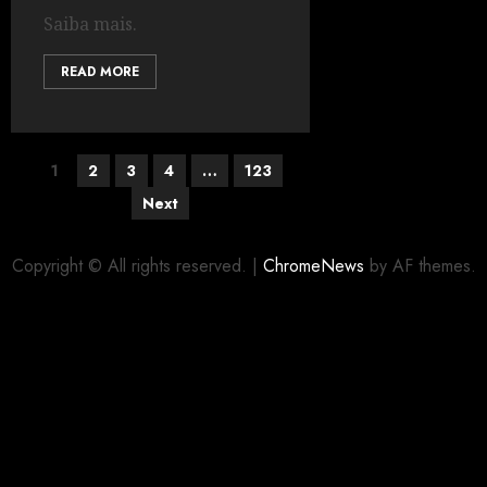
Saiba mais.
READ MORE
1
2
3
4
…
123
Next
Copyright © All rights reserved.
|
ChromeNews
by AF themes.