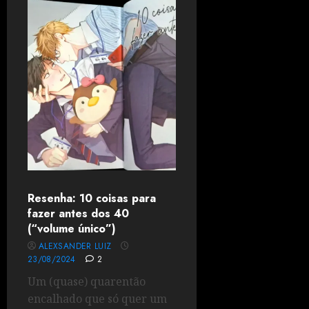
Resenha: 10 coisas para
fazer antes dos 40
(“volume único”)
ALEXSANDER LUIZ
23/08/2024
2
Um (quase) quarentão
encalhado que só quer um