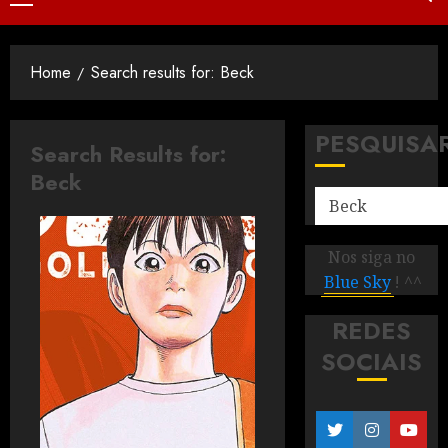
Home
Search results for: Beck
PESQUISA
Search Results for:
Beck
Nos siga no
Blue Sky
! ^^
REDES
SOCIAIS