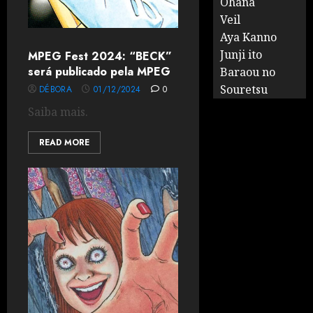
Ohana
Veil
Aya Kanno
Junji ito
MPEG Fest 2024: “BECK”
será publicado pela MPEG
Baraou no
Souretsu
DÉBORA
01/12/2024
0
Saiba mais.
READ MORE