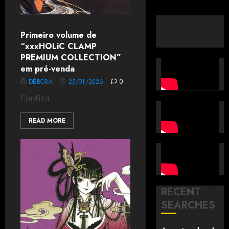
Primeiro volume de
“xxxHOLiC CLAMP
PREMIUM COLLECTION”
em pré-venda
DÉBORA
25/01/2026
0
Confira.
READ MORE
RECENT
SEARCHES