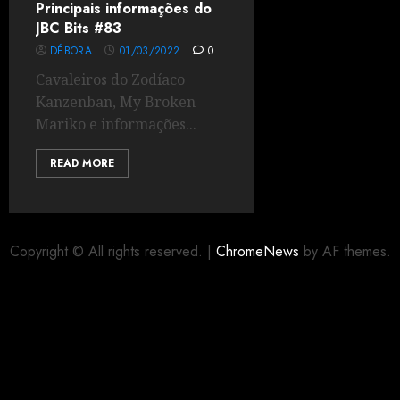
Principais informações do
JBC Bits #83
DÉBORA
01/03/2022
0
Cavaleiros do Zodíaco
Kanzenban, My Broken
Mariko e informações...
READ MORE
Copyright © All rights reserved.
|
ChromeNews
by AF themes.