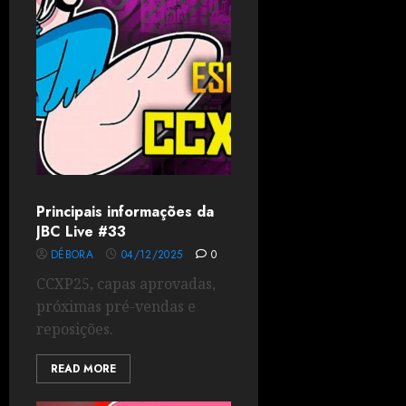
Principais informações da
JBC Live #33
DÉBORA
04/12/2025
0
CCXP25, capas aprovadas,
próximas pré-vendas e
reposições.
READ MORE