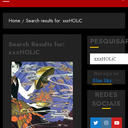
Home
Search results for: xxxHOLiC
PESQUISA
Search Results for:
xxxHOLiC
Nos siga no
Blue Sky
! ^^
REDES
SOCIAIS