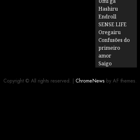
Umi ga
Hashiru
Endroll
SENSE LIFE
Oregairu
Confusões do
primeiro
amor
Saigo
Copyright © All rights reserved.
|
ChromeNews
by AF themes.