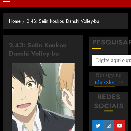
Home
2.43: Seiin Koukou Danshi Volley-bu
PESQUISA
2.43: Seiin Koukou
Danshi Volley-bu
Nos siga no
Blue Sky
! ^^
REDES
SOCIAIS