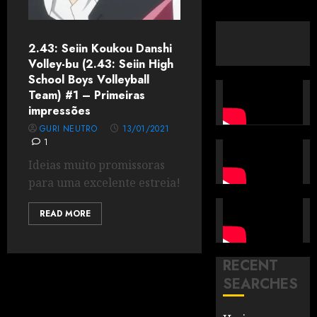
2.43: Seiin Koukou Danshi
Volley-bu (2.43: Seiin High
School Boys Volleyball
Team) #1 – Primeiras
impressões
GURI NEUTRO
13/01/2021
1
Ideias muito promissoras
para uma excelente estreia!
READ MORE
RECENT
SEARCHES