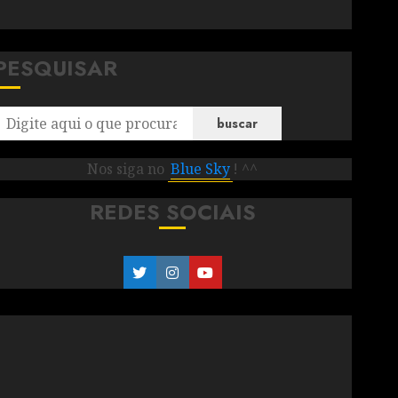
PESQUISAR
buscar
Nos siga no
Blue Sky
! ^^
REDES SOCIAIS