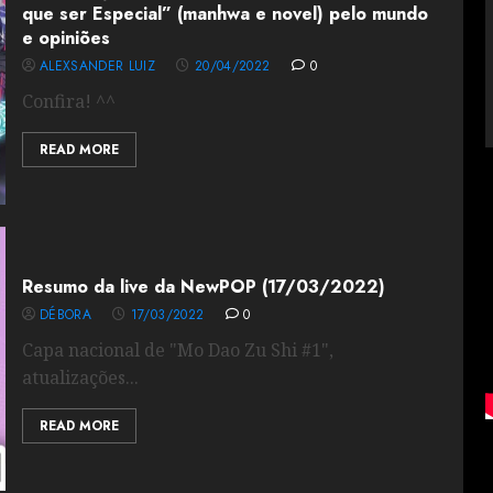
que ser Especial” (manhwa e novel) pelo mundo
e opiniões
ALEXSANDER LUIZ
20/04/2022
0
Confira! ^^
READ MORE
Resumo da live da NewPOP (17/03/2022)
DÉBORA
17/03/2022
0
Capa nacional de "Mo Dao Zu Shi #1",
atualizações...
READ MORE