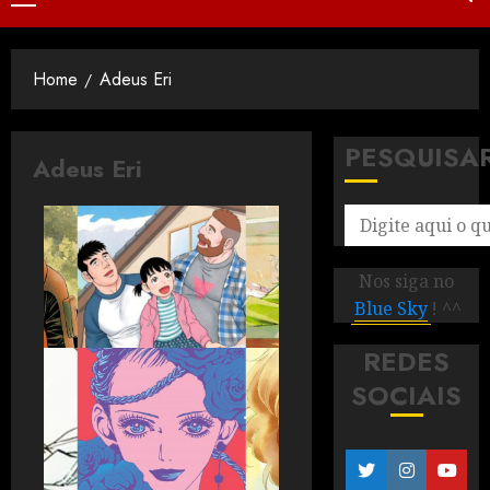
Home
Adeus Eri
PESQUISA
Adeus Eri
Nos siga no
Blue Sky
! ^^
REDES
SOCIAIS