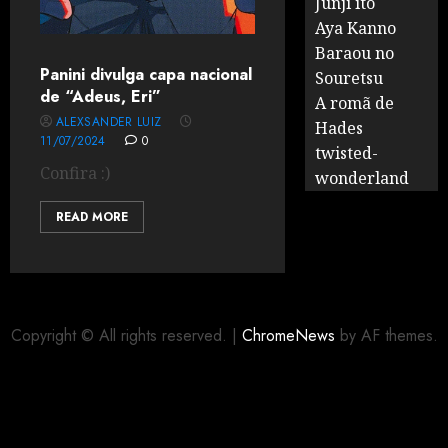
Junji ito
Aya Kanno
Baraou no
Panini divulga capa nacional
Souretsu
de “Adeus, Eri”
A romã de
ALEXSANDER LUIZ
Hades
11/07/2024
0
twisted-
Confira :)
wonderland
READ MORE
Copyright © All rights reserved.
|
ChromeNews
by AF themes.