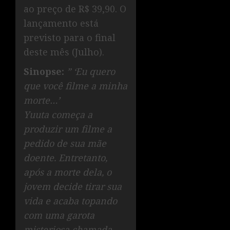
ao preço de R$ 39,90. O
lançamento está
previsto para o final
deste mês (Julho).
Sinopse:
” ‘Eu quero
que você filme a minha
morte…’
Yuuta começa a
produzir um filme a
pedido de sua mãe
doente. Entretanto,
após a morte dela, o
jovem decide tirar sua
vida e acaba topando
com uma garota
misteriosa chamada