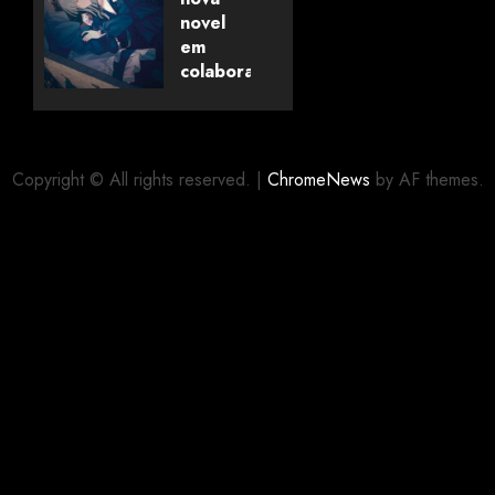
Universo
novel
dos
em
Livros
colaboração
com
editora
06/08/2026
0
alemã
Copyright © All rights reserved.
|
ChromeNews
by AF themes.
06/08/2026
0