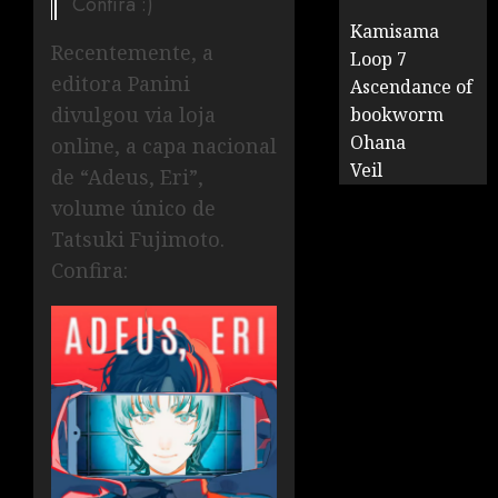
Confira :)
Kamisama
Recentemente, a
Loop 7
editora Panini
Ascendance of
divulgou via loja
bookworm
Ohana
online, a capa nacional
Veil
de “Adeus, Eri”,
volume único de
Tatsuki Fujimoto.
Confira: