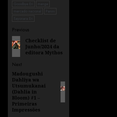
Goodbye Eri
manga
mercado nacional
Panini
Sayonara Eri
Previous
Checklist de
Junho/2024 da
editora Mythos
Next
Madougushi
Dahliya wa
Utsumukanai
(Dahlia in
Bloom) #1 –
Primeiras
Impressões