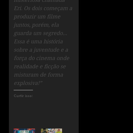
Eri. Os dois começam a
produzir um filme
juntos, porém, ela
guarda um segredo…
Essa é uma história
sobre a juventude e a
força do cinema onde
realidade e ficção se
misturam de forma
explosiva!”
Curtir isso: