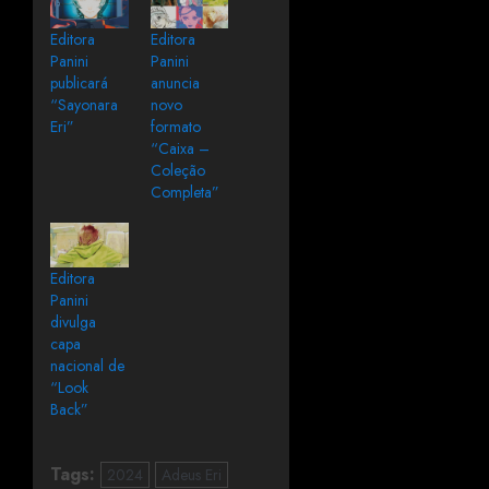
Editora
Editora
Panini
Panini
publicará
anuncia
“Sayonara
novo
Eri”
formato
“Caixa –
Coleção
Completa”
Editora
Panini
divulga
capa
nacional de
“Look
Back”
Tags:
2024
Adeus Eri